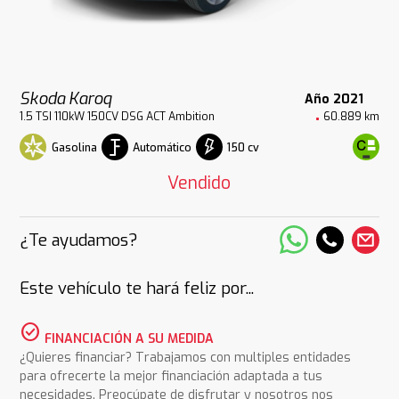
Skoda Karoq
Año 2021
1.5 TSI 110kW 150CV DSG ACT Ambition
60.889 km
Gasolina
Automático
150 cv
Vendido
¿Te ayudamos?
Este vehículo te hará feliz por...
check_circle
FINANCIACIÓN A SU MEDIDA
¿Quieres financiar? Trabajamos con multiples entidades
para ofrecerte la mejor financiación adaptada a tus
necesidades. Preocúpate de disfrutar y nosotros nos