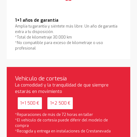
1+1 años de garantía
Amplía tu garantía y siéntete más libre. Un año de garantía
extra a tu disposición.
*Total de kilometraje 30.000 km
*No compatible para exceso de kilometraje o uso
profesional
Vehículo de cortesía
La comodidad y la tranquilidad de que siempre
estarás en movimiento
1+1 500 €
1+2 500 €
*Reparaciones de más de 72 horas en taller
*El vehículo de cortesía puede diferir del modelo de
compra
*Recogida y entrega en instalaciones de Crestanevada