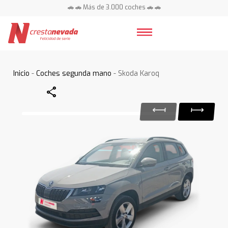
🚗 🚗 Más de 3.000 coches 🚗 🚗
📍 Centros en toda España ⭐
Inicio
-
Coches segunda mano
- Skoda Karoq
Share