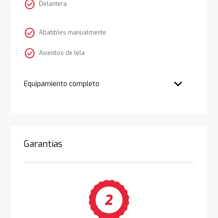
check_circle
Delantera
check_circle
Abatibles manualmente
check_circle
Asientos de tela
Equipamiento completo
Garantías