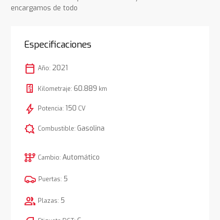
encargamos de todo
Especificaciones
calendar_today
2021
Año:
60.889
Kilometraje:
km
bolt
150
Potencia:
CV
comic_bubble
Gasolina
Combustible:
auto_transmission
Automático
Cambio:
5
Puertas:
group
5
Plazas: