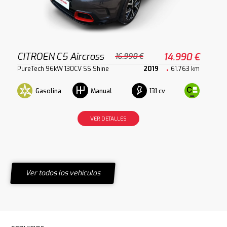
CITROEN C5 Aircross
14.990 €
16.990 €
PureTech 96kW 130CV SS Shine
2019
61.763 km
Gasolina
131 cv
Manual
VER DETALLES
Ver todos los vehículos