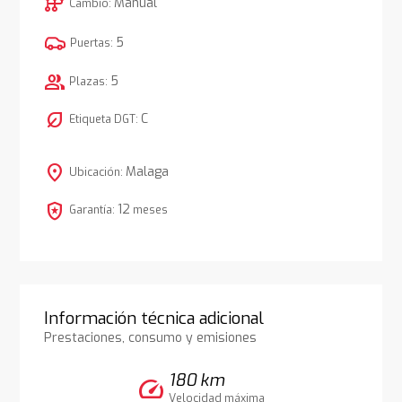
auto_transmission
Manual
Cambio:
5
Puertas:
group
5
Plazas:
nest_eco_leaf
C
Etiqueta DGT:
location_on
Malaga
Ubicación:
local_police
12
Garantía:
meses
Información técnica adicional
Prestaciones, consumo y emisiones
180 km
speed
Velocidad máxima