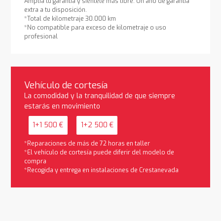
Amplía tu garantía y siéntete más libre. Un año de garantía
extra a tu disposición.
*Total de kilometraje 30.000 km
*No compatible para exceso de kilometraje o uso
profesional
Vehículo de cortesía
La comodidad y la tranquilidad de que siempre
estarás en movimiento
1+1 500 €
1+2 500 €
*Reparaciones de más de 72 horas en taller
*El vehículo de cortesía puede diferir del modelo de
compra
*Recogida y entrega en instalaciones de Crestanevada