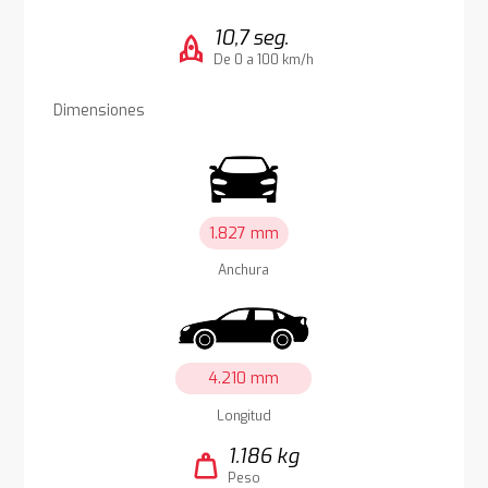
10,7 seg.
rocket
De 0 a 100 km/h
Dimensiones
1.827 mm
Anchura
4.210 mm
Longitud
1.186 kg
weight
Peso