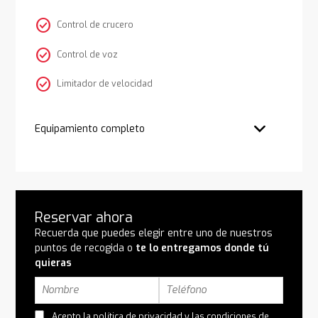
check_circle
Control de crucero
check_circle
Control de voz
check_circle
Limitador de velocidad
Equipamiento completo
Reservar ahora
Recuerda que puedes elegir entre uno de nuestros
puntos de recogida o
te lo entregamos donde tú
quieras
Acepto la
política de privacidad
y las
condiciones de