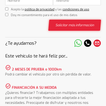
Acepto la
política de privacidad
y las
condiciones de uso
Doy mi consentimiento para el uso de mis datos
Solicitar más información
¿Te ayudamos?
Este vehículo te hará feliz por...
check_circle
2 MESES DE PRUEBA o 1000km
Podrá cambiar el vehículo por otro sin pérdida de valor.
check_circle
FINANCIACIÓN A SU MEDIDA
¿Quieres financiar? Trabajamos con multiples entidades
para ofrecerte la mejor financiación adaptada a tus
necesidades. Preocúpate de disfrutar y nosotros nos