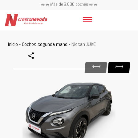
🚗 🚗 Más de 3.000 coches 🚗 🚗
📍 Centros en toda España ⭐
Inicio
-
Coches segunda mano
- Nissan JUKE
Share