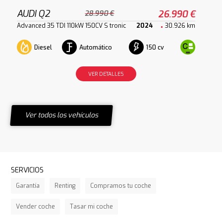
AUDI Q2
26.990 €
28.990 €
Advanced 35 TDI 110kW 150CV S tronic
2024
30.926 km
Diesel
Automático
150 cv
VER DETALLES
Ver todos los vehículos
SERVICIOS
Garantía
Renting
Compramos tu coche
Vender coche
Tasar mi coche