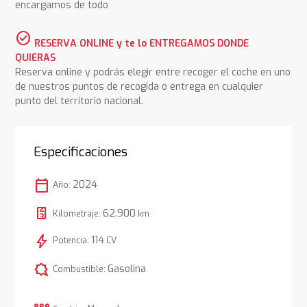
encargamos de todo
check_circle
RESERVA ONLINE y te lo ENTREGAMOS DONDE
QUIERAS
Reserva online y podrás elegir entre recoger el coche en uno
de nuestros puntos de recogida o entrega en cualquier
punto del territorio nacional.
Especificaciones
calendar_today
2024
Año:
62.900
Kilometraje:
km
bolt
114
Potencia:
CV
comic_bubble
Gasolina
Combustible: