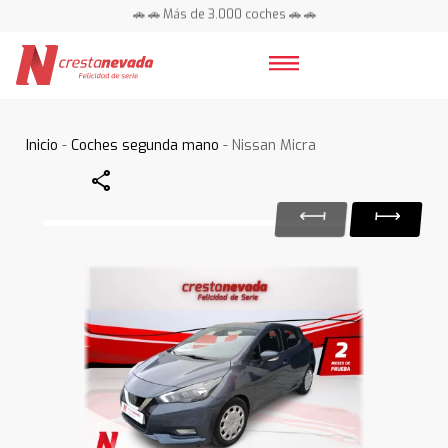
🚗 🚗 Más de 3.000 coches 🚗 🚗
📍 Centros en toda España ⭐
Inicio
-
Coches segunda mano
- Nissan Micra
Share