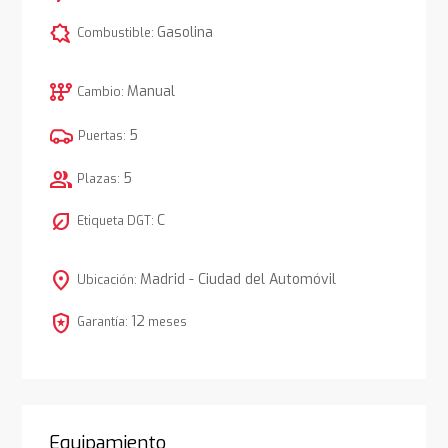
comic_bubble
Gasolina
Combustible:
auto_transmission
Manual
Cambio:
5
Puertas:
group
5
Plazas:
nest_eco_leaf
C
Etiqueta DGT:
location_on
Madrid - Ciudad del Automóvil
Ubicación:
local_police
12
Garantía:
meses
Equipamiento