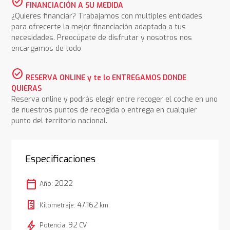
check_circle
FINANCIACIÓN A SU MEDIDA
¿Quieres financiar? Trabajamos con multiples entidades
para ofrecerte la mejor financiación adaptada a tus
necesidades. Preocúpate de disfrutar y nosotros nos
encargamos de todo
check_circle
RESERVA ONLINE y te lo ENTREGAMOS DONDE
QUIERAS
Reserva online y podrás elegir entre recoger el coche en uno
de nuestros puntos de recogida o entrega en cualquier
punto del territorio nacional.
Especificaciones
calendar_today
2022
Año:
47.162
Kilometraje:
km
bolt
92
Potencia:
CV