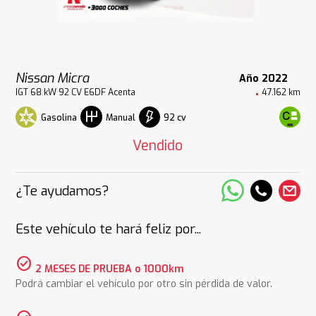
Nissan Micra
Año 2022
IGT 68 kW 92 CV E6DF Acenta
47.162 km
Gasolina
92 cv
Manual
Vendido
¿Te ayudamos?
Este vehículo te hará feliz por...
check_circle
2 MESES DE PRUEBA o 1000km
Podrá cambiar el vehículo por otro sin pérdida de valor.