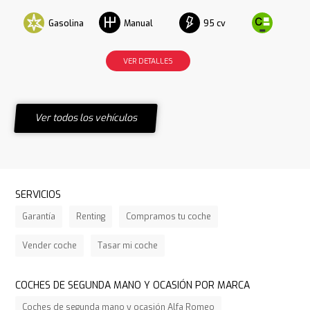
Gasolina
95 cv
Manual
VER DETALLES
Ver todos los vehículos
SERVICIOS
Garantía
Renting
Compramos tu coche
Vender coche
Tasar mi coche
COCHES DE SEGUNDA MANO Y OCASIÓN POR MARCA
Coches de segunda mano y ocasión Alfa Romeo