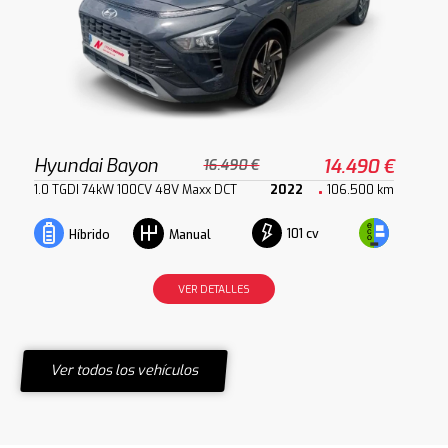
Hyundai Bayon
14.490 €
16.490 €
1.0 TGDI 74kW 100CV 48V Maxx DCT
2022
106.500 km
101 cv
Híbrido
Manual
VER DETALLES
Ver todos los vehículos