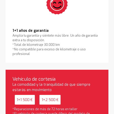
1+1 años de garantía
Amplía tu garantía y siéntete más libre. Un año de garantía
extra a tu disposición.
*Total de kilometraje 30.000 km
*No compatible para exceso de kilometraje o uso
profesional
Vehículo de cortesía
La comodidad y la tranquilidad de que siempre
estarás en movimiento
1+1 500 €
1+2 500 €
*Reparaciones de más de 72 horas en taller
*El vehículo de cortesía puede diferir del modelo de