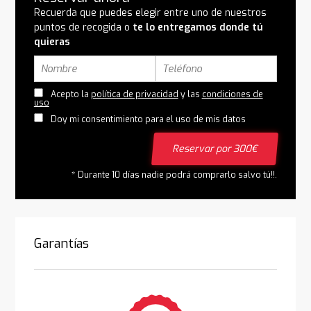
Recuerda que puedes elegir entre uno de nuestros
puntos de recogida o
te lo entregamos donde tú
quieras
Acepto la
política de privacidad
y las
condiciones de
uso
Doy mi consentimiento para el uso de mis datos
Reservar por 300€
* Durante 10 días nadie podrá comprarlo salvo tú!!.
Garantías