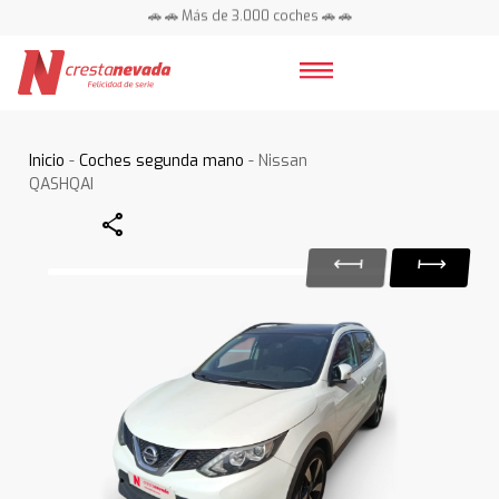
🚗 🚗 Más de 3.000 coches 🚗 🚗
📍 Centros en toda España ⭐
Inicio
-
Coches segunda mano
- Nissan
QASHQAI
Share