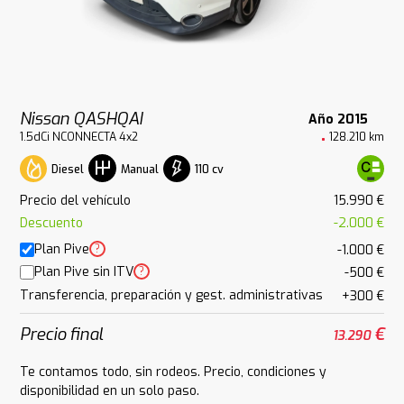
Nissan QASHQAI
Año 2015
1.5dCi NCONNECTA 4x2
128.210 km
Diesel
110 cv
Manual
Precio del vehículo
15.990 €
Descuento
-2.000 €
Plan Pive
?
-1.000 €
Plan Pive sin ITV
?
-500 €
Transferencia, preparación y gest. administrativas
+300 €
Precio final
€
13.290
Te contamos todo, sin rodeos. Precio, condiciones y
disponibilidad en un solo paso.