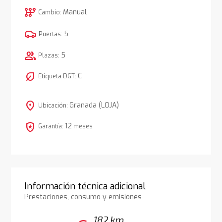
auto_transmission
Manual
Cambio:
5
Puertas:
group
5
Plazas:
nest_eco_leaf
C
Etiqueta DGT:
location_on
Granada (LOJA)
Ubicación:
local_police
12
Garantía:
meses
Información técnica adicional
Prestaciones, consumo y emisiones
182 km