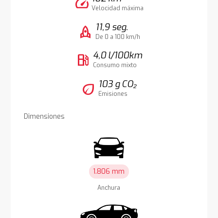
speed
Velocidad máxima
11,9 seg.
rocket
De 0 a 100 km/h
4,0 l/100km
local_gas_station
Consumo mixto
103 g CO₂
eco
Emisiones
Dimensiones
1.806 mm
Anchura