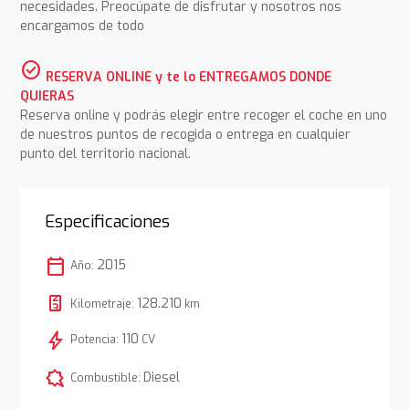
necesidades. Preocúpate de disfrutar y nosotros nos
encargamos de todo
check_circle
RESERVA ONLINE y te lo ENTREGAMOS DONDE
QUIERAS
Reserva online y podrás elegir entre recoger el coche en uno
de nuestros puntos de recogida o entrega en cualquier
punto del territorio nacional.
Especificaciones
calendar_today
2015
Año:
128.210
Kilometraje:
km
bolt
110
Potencia:
CV
comic_bubble
Diesel
Combustible: