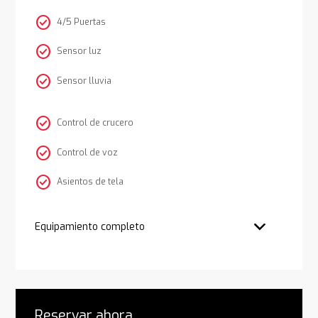
check_circle
4/5 Puertas
check_circle
Sensor luz
check_circle
Sensor lluvia
check_circle
Control de crucero
check_circle
Control de voz
check_circle
Asientos de tela
Equipamiento completo
Reservar ahora