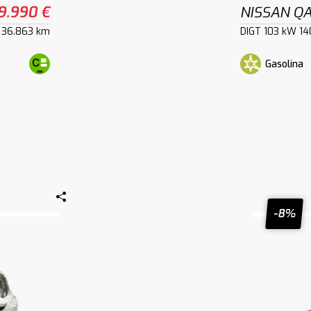
9.990 €
NISSAN Q
36.863 km
DIGT 103 kW 1
Gasolina
-8%