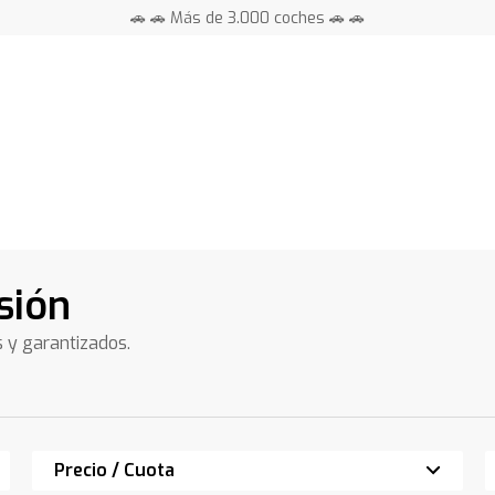
🚗 🚗 Más de 3.000 coches 🚗 🚗
📍 Centros en toda España ⭐
sión
s y garantizados.
Precio / Cuota