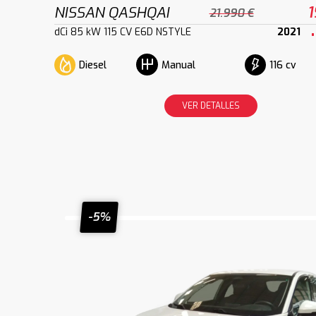
NISSAN QASHQAI
1
21.990 €
dCi 85 kW 115 CV E6D NSTYLE
2021
Diesel
116 cv
Manual
VER DETALLES
-5%