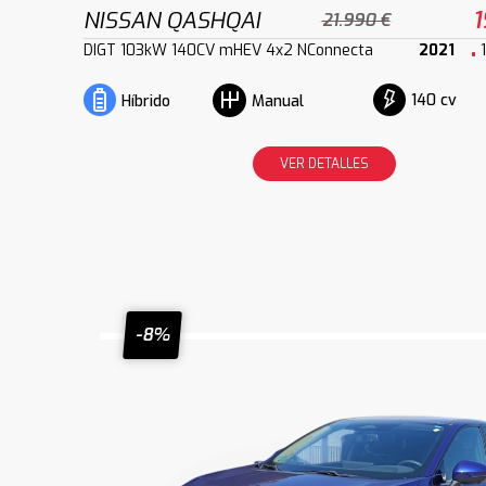
NISSAN QASHQAI
1
21.990 €
DIGT 103kW 140CV mHEV 4x2 NConnecta
2021
140 cv
Híbrido
Manual
VER DETALLES
-8%