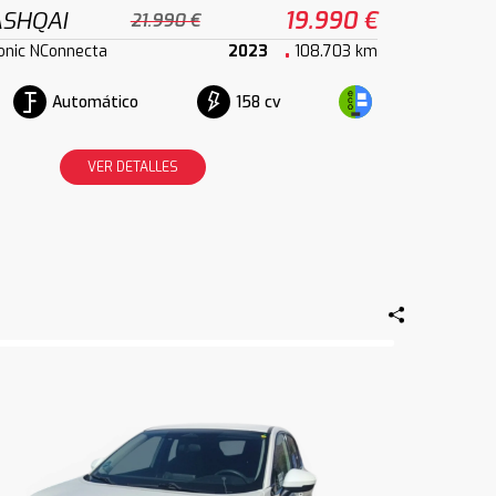
ASHQAI
19.990 €
21.990 €
onic NConnecta
2023
108.703 km
Automático
158 cv
VER DETALLES