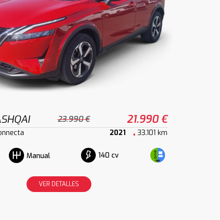
ASHQAI
21.990 €
23.990 €
onnecta
2021
33.101 km
140 cv
Manual
VER DETALLES