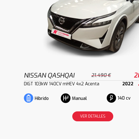
NISSAN QASHQAI
2
21.490 €
DIGT 103kW 140CV mHEV 4x2 Acenta
2022
140 cv
Híbrido
Manual
VER DETALLES