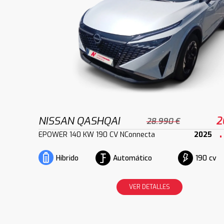
NISSAN QASHQAI
2
28.990 €
EPOWER 140 KW 190 CV NConnecta
2025
Automático
190 cv
Híbrido
VER DETALLES