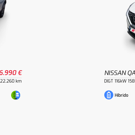
6.990 €
NISSAN Q
22.260 km
DIGT 116kW 15
Híbrido