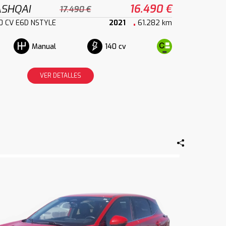
ASHQAI
16.490 €
17.490 €
40 CV E6D NSTYLE
2021
61.282 km
140 cv
Manual
VER DETALLES