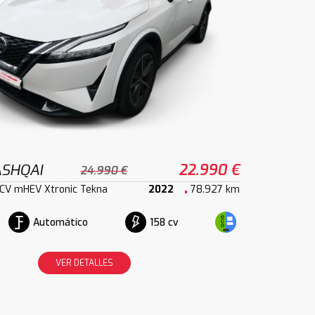
ASHQAI
22.990 €
24.990 €
8CV mHEV Xtronic Tekna
2022
78.927 km
Automático
158 cv
VER DETALLES