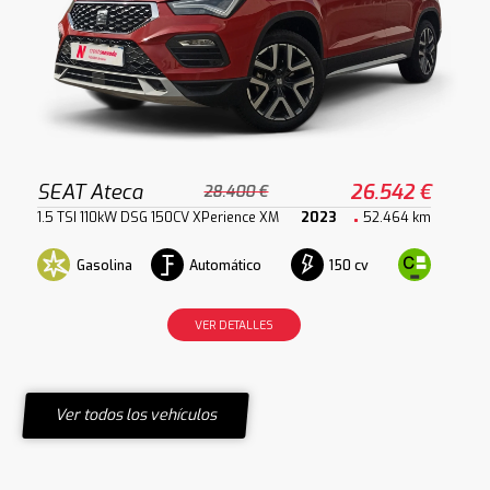
SEAT Ateca
26.542 €
28.400 €
1.5 TSI 110kW DSG 150CV XPerience XM
2023
52.464 km
Gasolina
Automático
150 cv
VER DETALLES
Ver todos los vehículos