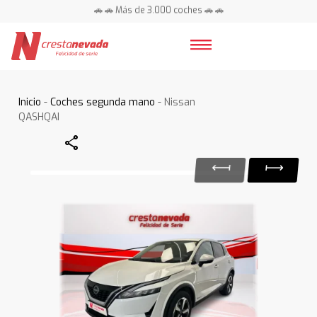
🚗 🚗 Más de 3.000 coches 🚗 🚗
📍 Centros en toda España ⭐
Inicio
-
Coches segunda mano
- Nissan
QASHQAI
Share