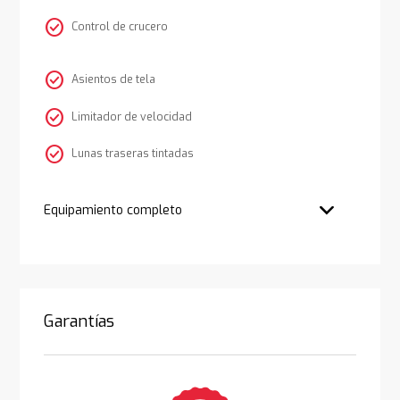
check_circle
Control de crucero
check_circle
Asientos de tela
check_circle
Limitador de velocidad
check_circle
Lunas traseras tintadas
Equipamiento completo
Garantías