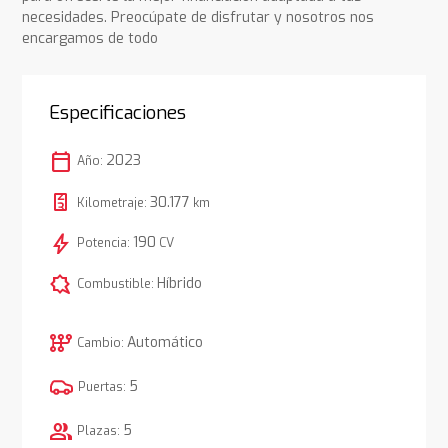
necesidades. Preocúpate de disfrutar y nosotros nos
encargamos de todo
Especificaciones
calendar_today
2023
Año:
30.177
Kilometraje:
km
bolt
190
Potencia:
CV
comic_bubble
Híbrido
Combustible:
auto_transmission
Automático
Cambio:
5
Puertas:
group
5
Plazas: