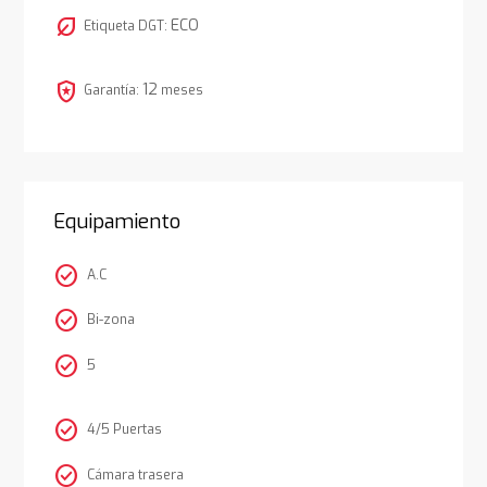
nest_eco_leaf
ECO
Etiqueta DGT:
local_police
12
Garantía:
meses
Equipamiento
check_circle
A.C
check_circle
Bi-zona
check_circle
5
check_circle
4/5 Puertas
check_circle
Cámara trasera