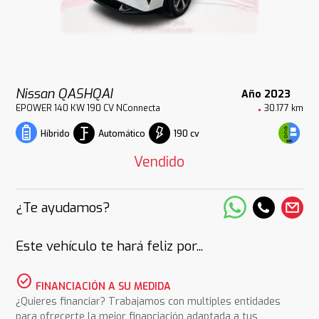
Nissan QASHQAI
Año 2023
EPOWER 140 KW 190 CV NConnecta
30.177 km
Automático
190 cv
Híbrido
Vendido
¿Te ayudamos?
Este vehículo te hará feliz por...
check_circle
FINANCIACIÓN A SU MEDIDA
¿Quieres financiar? Trabajamos con multiples entidades
para ofrecerte la mejor financiación adaptada a tus