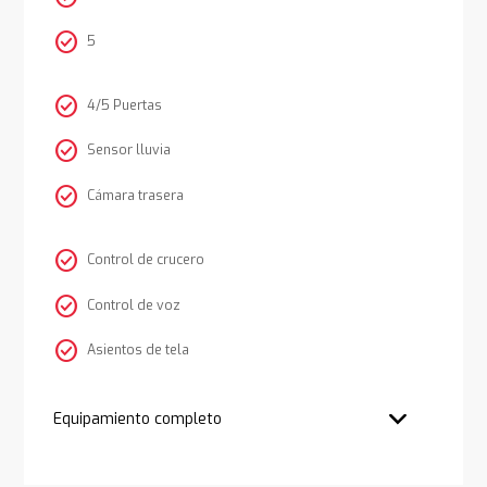
check_circle
5
check_circle
4/5 Puertas
check_circle
Sensor lluvia
check_circle
Cámara trasera
check_circle
Control de crucero
check_circle
Control de voz
check_circle
Asientos de tela
Equipamiento completo