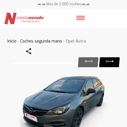
🚗 🚗 Más de 3.000 coches 🚗 🚗
📍 Centros en toda España ⭐
Inicio
-
Coches segunda mano
- Opel Astra
Share