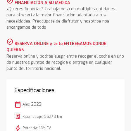
check_circle
FINANCIACIÓN A SU MEDIDA
¿Quieres financiar? Trabajamos con multiples entidades
para ofrecerte la mejor financiación adaptada a tus
necesidades. Preocúpate de disfrutar y nosotros nos
encargamos de todo
check_circle
RESERVA ONLINE y te lo ENTREGAMOS DONDE
QUIERAS
Reserva online y podrás elegir entre recoger el coche en uno
de nuestros puntos de recogida o entrega en cualquier
punto del territorio nacional.
Especificaciones
calendar_today
2022
Año:
96.179
Kilometraje:
km
bolt
145
Potencia:
CV