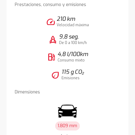
Prestaciones, consumo y emisiones
210 km
speed
Velocidad máxima
9,8 seg.
rocket
De 0 a 100 km/h
4,8 l/100km
local_gas_station
Consumo mixto
115 g CO₂
eco
Emisiones
Dimensiones
1.809 mm