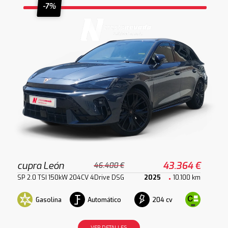
-7%
cupra León
43.364 €
46.400 €
SP 2.0 TSI 150kW 204CV 4Drive DSG
2025
10.100 km
Gasolina
Automático
204 cv
VER DETALLES