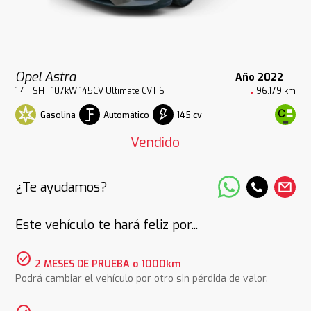
Opel Astra
Año 2022
1.4T SHT 107kW 145CV Ultimate CVT ST
96.179 km
Gasolina
Automático
145 cv
Vendido
¿Te ayudamos?
Este vehículo te hará feliz por...
check_circle
2 MESES DE PRUEBA o 1000km
Podrá cambiar el vehículo por otro sin pérdida de valor.