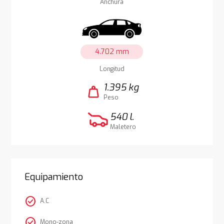
Anchura
4.702 mm
Longitud
1.395 kg
weight
Peso
540 l.
Maletero
Equipamiento
check_circle
A.C
check_circle
Mono-zona