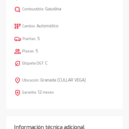
comic_bubble
Gasolina
Combustible:
auto_transmission
Automático
Cambio:
5
Puertas:
group
5
Plazas:
nest_eco_leaf
C
Etiqueta DGT:
location_on
Granada (CULLAR VEGA)
Ubicación:
local_police
12
Garantía:
meses
Información técnica adicional