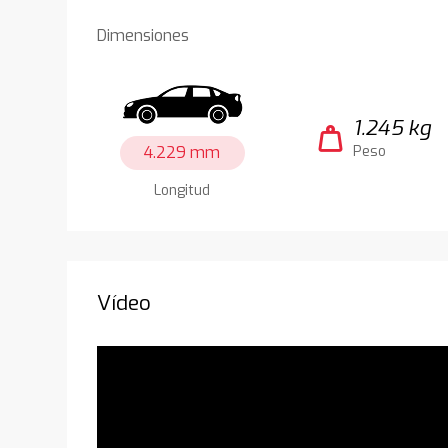
Dimensiones
1.245 kg
weight
4.229 mm
Peso
Longitud
Vídeo