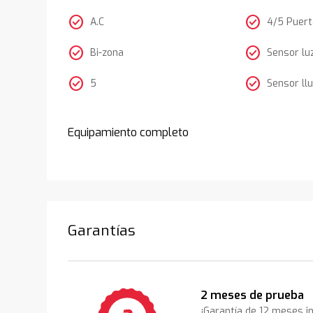
check_circle
check_circle
A.C
4/5 Puer
check_circle
check_circle
Bi-zona
Sensor lu
check_circle
check_circle
5
Sensor llu
Equipamiento completo
Garantías
2 meses de prueba
¡Garantía de 12 meses i