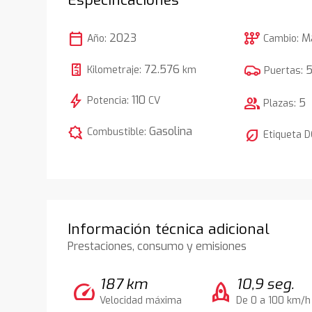
calendar_today
auto_transmission
2023
M
Año:
Cambio:
72.576
Kilometraje:
km
Puertas:
bolt
110
Potencia:
CV
group
5
Plazas:
comic_bubble
Gasolina
Combustible:
nest_eco_leaf
Etiqueta 
Información técnica adicional
Prestaciones, consumo y emisiones
187 km
10,9 seg.
speed
rocket
Velocidad máxima
De 0 a 100 km/h