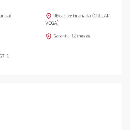
location_on
anual
Granada (CULLAR
Ubicación:
VEGA)
5
local_police
12
Garantía:
meses
C
DGT: