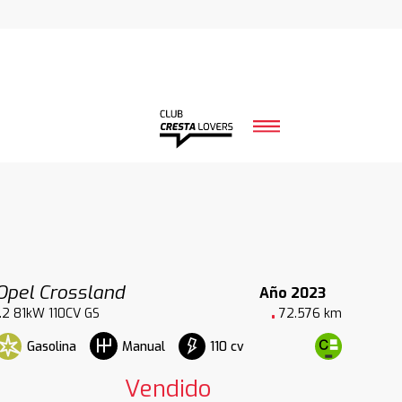
Opel Crossland
Año 2023
1.2 81kW 110CV GS
72.576 km
Gasolina
110 cv
Manual
Vendido