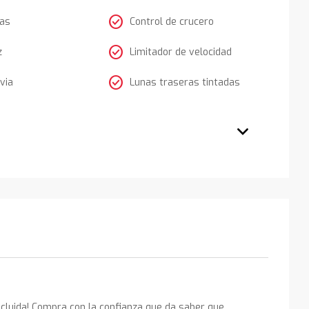
check_circle
tas
Control de crucero
check_circle
z
Limitador de velocidad
check_circle
via
Lunas traseras tintadas
ncluida! Compra con la confianza que da saber que