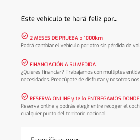
Este vehículo te hará feliz por...
check_circle
2 MESES DE PRUEBA o 1000km
Podrá cambiar el vehículo por otro sin pérdida de val
check_circle
FINANCIACIÓN A SU MEDIDA
¿Quieres financiar? Trabajamos con multiples entida
necesidades. Preocúpate de disfrutar y nosotros n
check_circle
RESERVA ONLINE y te lo ENTREGAMOS DONDE
Reserva online y podrás elegir entre recoger el coc
cualquier punto del territorio nacional.
Especificaciones