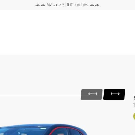
🚗 🚗 Más de 3.000 coches 🚗 🚗
📍 Centros en toda España ⭐