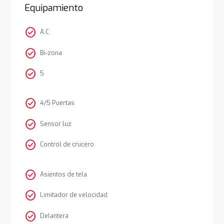
Equipamiento
check_circle
A.C
check_circle
Bi-zona
check_circle
5
check_circle
4/5 Puertas
check_circle
Sensor luz
check_circle
Control de crucero
check_circle
Asientos de tela
check_circle
Limitador de velocidad
check_circle
Delantera