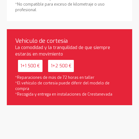
*No compatible para exceso de kilometraje o uso
profesional
Vehículo de cortesía
La comodidad y la tranquilidad de que siempre
estarás en movimiento
1+1 500 €
1+2 500 €
*Reparaciones de más de 72 horas en taller
*El vehículo de cortesía puede diferir del modelo de
compra
*Recogida y entrega en instalaciones de Crestanevada