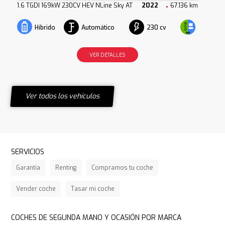
1.6 TGDI 169kW 230CV HEV NLine Sky AT
2022
67.136 km
Automático
230 cv
Híbrido
VER DETALLES
Ver todos los vehículos
SERVICIOS
Garantía
Renting
Compramos tu coche
Vender coche
Tasar mi coche
COCHES DE SEGUNDA MANO Y OCASIÓN POR MARCA