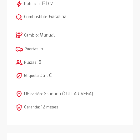
bolt
131
Potencia:
CV
comic_bubble
Gasolina
Combustible:
auto_transmission
Manual
Cambio:
5
Puertas:
group
5
Plazas:
nest_eco_leaf
C
Etiqueta DGT:
location_on
Granada (CULLAR VEGA)
Ubicación:
local_police
12
Garantía:
meses