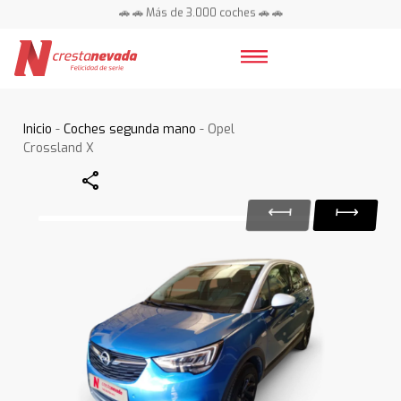
🚗 🚗 Más de 3.000 coches 🚗 🚗
📍 Centros en toda España ⭐
Inicio
-
Coches segunda mano
- Opel
Crossland X
Share