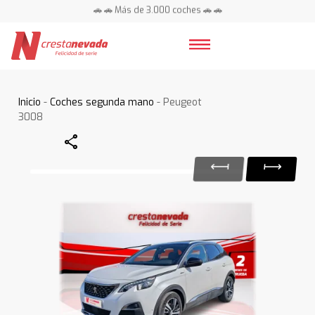
🚗 🚗 Más de 3.000 coches 🚗 🚗
📍 Centros en toda España ⭐
Inicio
-
Coches segunda mano
- Peugeot
3008
Share