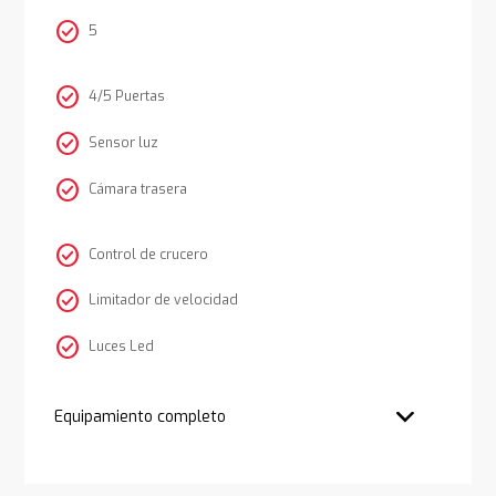
check_circle
5
check_circle
4/5 Puertas
check_circle
Sensor luz
check_circle
Cámara trasera
check_circle
Control de crucero
check_circle
Limitador de velocidad
check_circle
Luces Led
Equipamiento completo