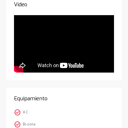
Vídeo
Equipamiento
check_circle
A.C
check_circle
Bi-zona