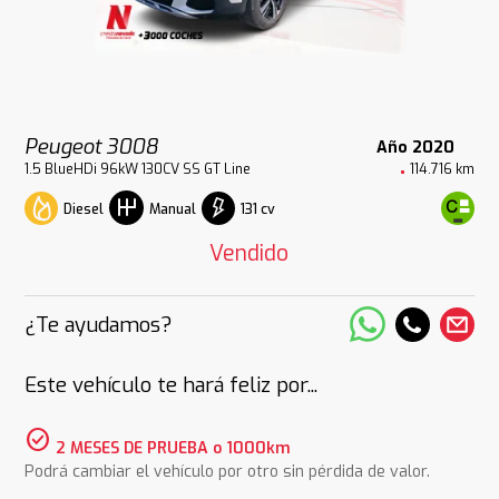
Peugeot 3008
Año 2020
1.5 BlueHDi 96kW 130CV SS GT Line
114.716 km
Diesel
131 cv
Manual
Vendido
¿Te ayudamos?
Este vehículo te hará feliz por...
check_circle
2 MESES DE PRUEBA o 1000km
Podrá cambiar el vehículo por otro sin pérdida de valor.