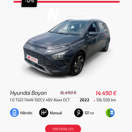
-12%
Hyundai Bayon
14.490 €
16.490 €
1.0 TGDI 74kW 100CV 48V Maxx DCT
2022
106.500 km
101 cv
Híbrido
Manual
VER DETALLES