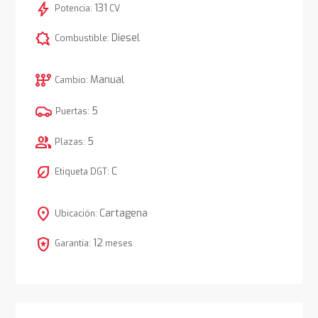
bolt
131
Potencia:
CV
comic_bubble
Diesel
Combustible:
auto_transmission
Manual
Cambio:
5
Puertas:
group
5
Plazas:
nest_eco_leaf
C
Etiqueta DGT:
location_on
Cartagena
Ubicación:
local_police
12
Garantía:
meses