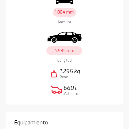
1.804 mm
Anchura
4.585 mm
Longitud
1.295 kg
weight
Peso
660 l.
Maletero
Equipamiento