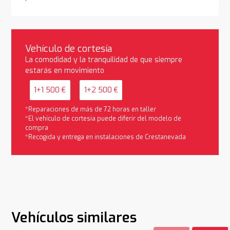
Vehículo de cortesía
La comodidad y la tranquilidad de que siempre
estarás en movimiento
1+1 500 €
1+2 500 €
*Reparaciones de más de 72 horas en taller
*El vehículo de cortesía puede diferir del modelo de
compra
*Recogida y entrega en instalaciones de Crestanevada
Vehículos similares