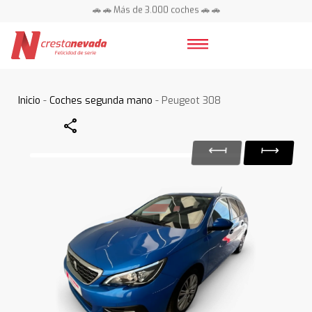
🚗 🚗 Más de 3.000 coches 🚗 🚗
📍 Centros en toda España ⭐
Inicio
-
Coches segunda mano
- Peugeot 308
Share