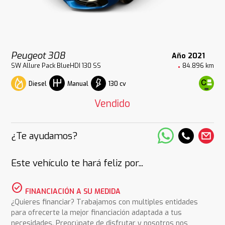
Peugeot 308
Año 2021
SW Allure Pack BlueHDI 130 SS
84.896 km
Diesel
130 cv
Manual
Vendido
¿Te ayudamos?
Este vehículo te hará feliz por...
check_circle
FINANCIACIÓN A SU MEDIDA
¿Quieres financiar? Trabajamos con multiples entidades
para ofrecerte la mejor financiación adaptada a tus
necesidades. Preocúpate de disfrutar y nosotros nos