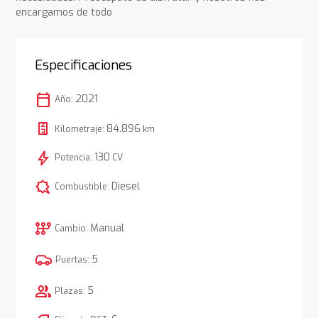
encargamos de todo
Especificaciones
calendar_today
2021
Año:
84.896
Kilometraje:
km
bolt
130
Potencia:
CV
comic_bubble
Diesel
Combustible:
auto_transmission
Manual
Cambio:
5
Puertas:
group
5
Plazas: