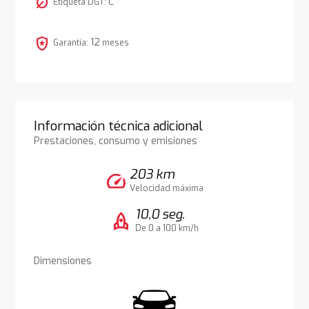
nest_eco_leaf
C
Etiqueta DGT:
local_police
12
Garantía:
meses
Información técnica adicional
Prestaciones, consumo y emisiones
203 km
speed
Velocidad máxima
10,0 seg.
rocket
De 0 a 100 km/h
Dimensiones