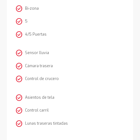
check_circle
Bi-zona
check_circle
5
check_circle
4/5 Puertas
check_circle
Sensor lluvia
check_circle
Cámara trasera
check_circle
Control de crucero
check_circle
Asientos de tela
check_circle
Control carril
check_circle
Lunas traseras tintadas