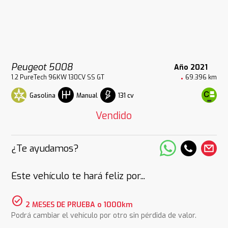
Peugeot 5008
Año 2021
1.2 PureTech 96KW 130CV SS GT
69.396 km
Gasolina
131 cv
Manual
Vendido
¿Te ayudamos?
Este vehículo te hará feliz por...
check_circle
2 MESES DE PRUEBA o 1000km
Podrá cambiar el vehículo por otro sin pérdida de valor.