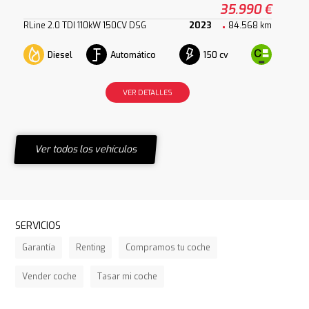
35.990 €
RLine 2.0 TDI 110kW 150CV DSG
2023
84.568 km
Diesel
Automático
150 cv
VER DETALLES
Ver todos los vehículos
SERVICIOS
Garantía
Renting
Compramos tu coche
Vender coche
Tasar mi coche