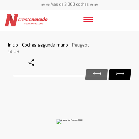
🚗 🚗 Más de 3.000 coches 🚗 🚗
📍 Centros en toda España ⭐
Inicio
-
Coches segunda mano
- Peugeot
5008
Share