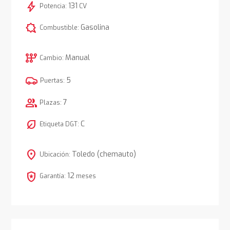
bolt
131
Potencia:
CV
comic_bubble
Gasolina
Combustible:
auto_transmission
Manual
Cambio:
5
Puertas:
group
7
Plazas:
nest_eco_leaf
C
Etiqueta DGT:
location_on
Toledo (chemauto)
Ubicación:
local_police
12
Garantía:
meses