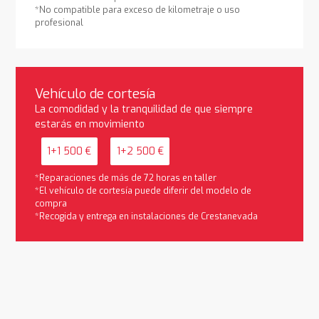
*No compatible para exceso de kilometraje o uso
profesional
Vehículo de cortesía
La comodidad y la tranquilidad de que siempre
estarás en movimiento
1+1 500 €
1+2 500 €
*Reparaciones de más de 72 horas en taller
*El vehículo de cortesía puede diferir del modelo de
compra
*Recogida y entrega en instalaciones de Crestanevada