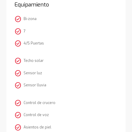
Equipamiento
check_circle
Bi-zona
check_circle
7
check_circle
4/5 Puertas
check_circle
Techo solar
check_circle
Sensor luz
check_circle
Sensor lluvia
check_circle
Control de crucero
check_circle
Control de voz
check_circle
Asientos de piel