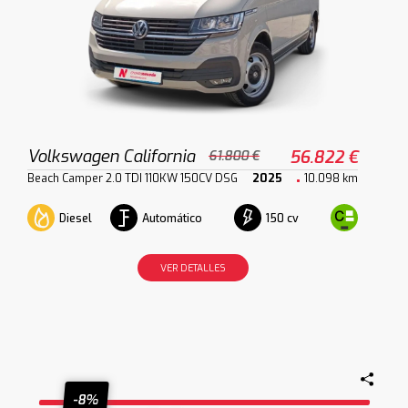
Volkswagen California
56.822 €
61.800 €
Beach Camper 2.0 TDI 110KW 150CV DSG
2025
10.098 km
Diesel
Automático
150 cv
VER DETALLES
-8%