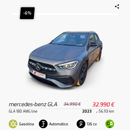
-6%
mercedes-benz GLA
32.990 €
34.990 €
GLA 180 AMG line
2023
56.113 km
Gasolina
Automático
136 cv