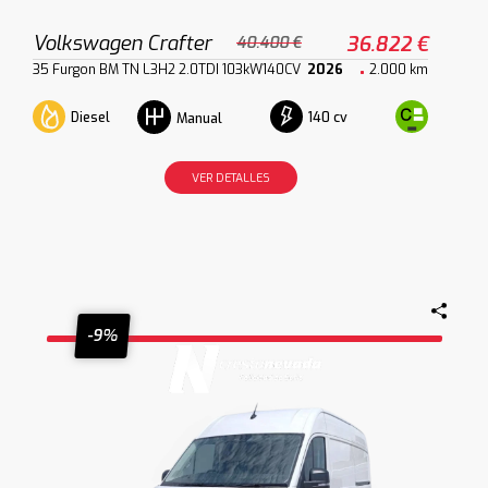
Volkswagen Crafter
36.822 €
40.400 €
35 Furgon BM TN L3H2 2.0TDI 103kW140CV
2026
2.000 km
Diesel
140 cv
Manual
VER DETALLES
-9%