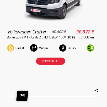
Volkswagen Crafter
36.822 €
40.400 €
35 Furgon BM TN L3H2 2.0TDI 103kW140CV
2026
2.000 km
Diesel
140 cv
Manual
VER DETALLES
-7%