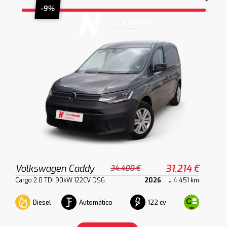
-9%
Volkswagen Caddy
31.214 €
34.400 €
Cargo 2.0 TDI 90kW 122CV DSG
2026
4.451 km
Diesel
Automático
122 cv