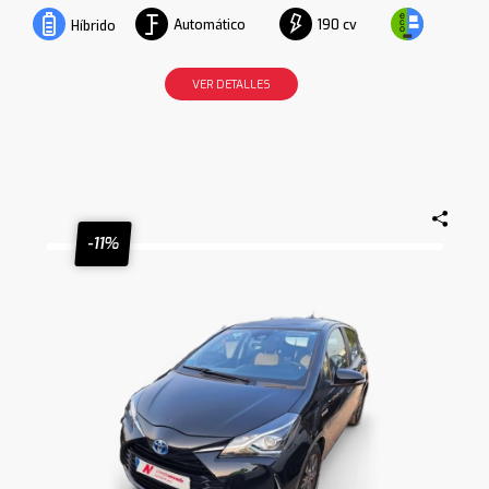
Automático
190 cv
Híbrido
VER DETALLES
-11%