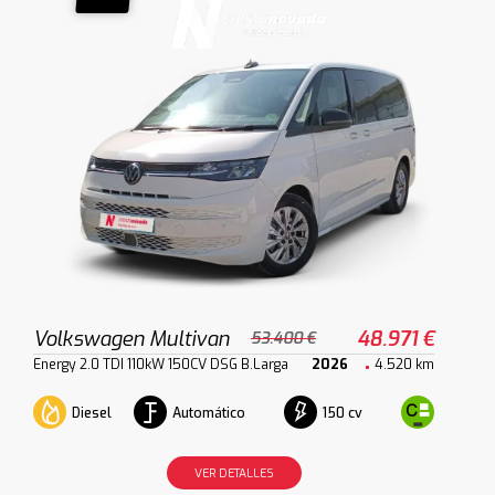
Volkswagen Multivan
48.971 €
53.400 €
Energy 2.0 TDI 110kW 150CV DSG B.Larga
2026
4.520 km
Diesel
Automático
150 cv
VER DETALLES