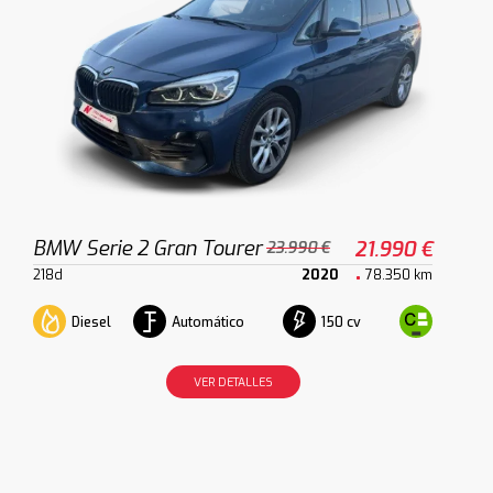
BMW Serie 2 Gran Tourer
21.990 €
23.990 €
218d
2020
78.350 km
Diesel
Automático
150 cv
VER DETALLES