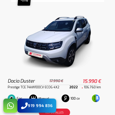
-11%
Dacia Duster
15.990 €
17.990 €
Prestige TCE 74kW100CV ECOG 4X2
2022
106.760 km
Gas
100 cv
Manual
919 994 836
VER DETALLES