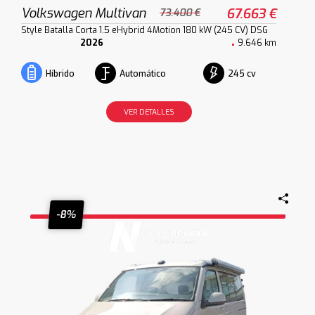
Volkswagen Multivan
67.663 €
73.400 €
Style Batalla Corta 1.5 eHybrid 4Motion 180 kW (245 CV) DSG
2026
9.646 km
Automático
245 cv
Híbrido
VER DETALLES
-8%