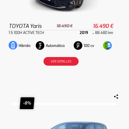
TOYOTA Yaris
16.490 €
18.490 €
1.5 100H ACTIVE TECH
2019
88.480 km
Automático
100 cv
Híbrido
VER DETALLES
-8%