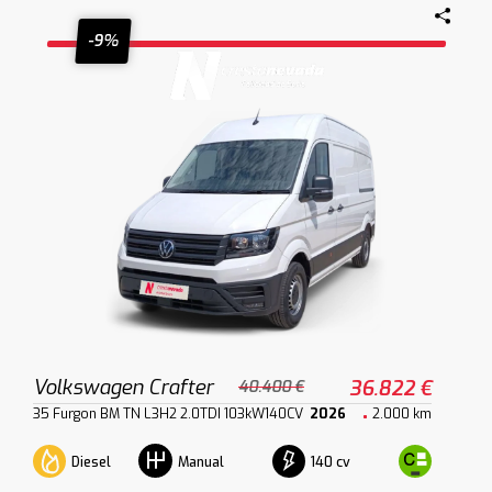
-9%
Volkswagen Crafter
36.822 €
40.400 €
35 Furgon BM TN L3H2 2.0TDI 103kW140CV
2026
2.000 km
Diesel
140 cv
Manual