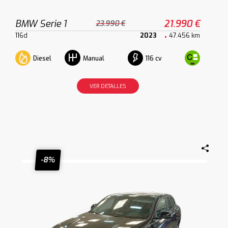
BMW Serie 1
21.990 €
23.990 €
116d
2023
47.456 km
Diesel
116 cv
Manual
VER DETALLES
-8%