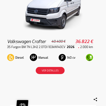
Volkswagen Crafter
36.822 €
40.400 €
35 Furgon BM TN L3H2 2.0TDI 103kW140CV
2026
2.000 km
Diesel
140 cv
Manual
VER DETALLES
-9%