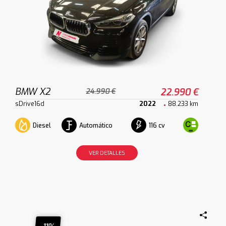
BMW X2
22.990 €
24.990 €
sDrive16d
2022
88.233 km
Diesel
Automático
116 cv
VER DETALLES