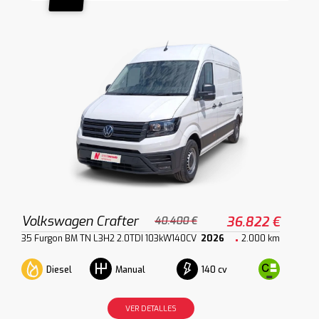
Volkswagen Crafter
36.822 €
40.400 €
35 Furgon BM TN L3H2 2.0TDI 103kW140CV
2026
2.000 km
Diesel
140 cv
Manual
VER DETALLES