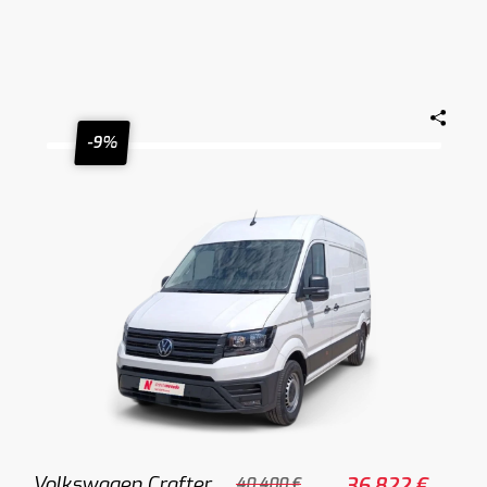
-9%
Volkswagen Crafter
36.822 €
40.400 €