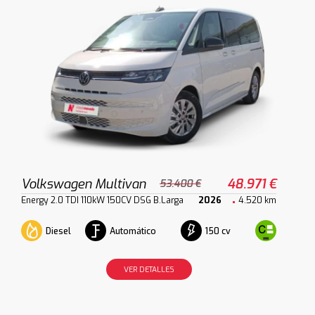
Volkswagen Multivan
48.971 €
53.400 €
Energy 2.0 TDI 110kW 150CV DSG B.Larga
2026
4.520 km
Diesel
Automático
150 cv
VER DETALLES