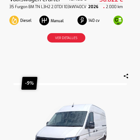
35 Furgon BM TN L3H2 2.0TDI 103kW140CV
2026
2.000 km
Diesel
140 cv
Manual
VER DETALLES
-9%