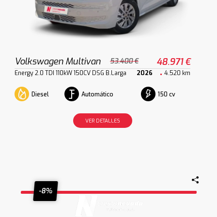
Volkswagen Multivan
48.971 €
53.400 €
Energy 2.0 TDI 110kW 150CV DSG B.Larga
2026
4.520 km
Diesel
Automático
150 cv
VER DETALLES
-8%