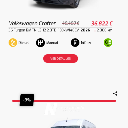
Volkswagen Crafter
36.822 €
40.400 €
35 Furgon BM TN L3H2 2.0TDI 103kW140CV
2026
2.000 km
Diesel
140 cv
Manual
VER DETALLES
-9%