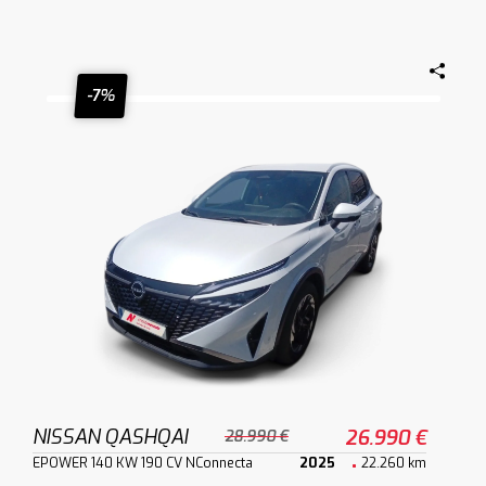
-7%
NISSAN QASHQAI
26.990 €
28.990 €
EPOWER 140 KW 190 CV NConnecta
2025
22.260 km