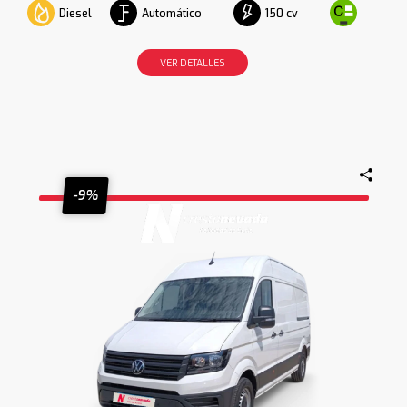
Diesel
Automático
150 cv
VER DETALLES
-9%