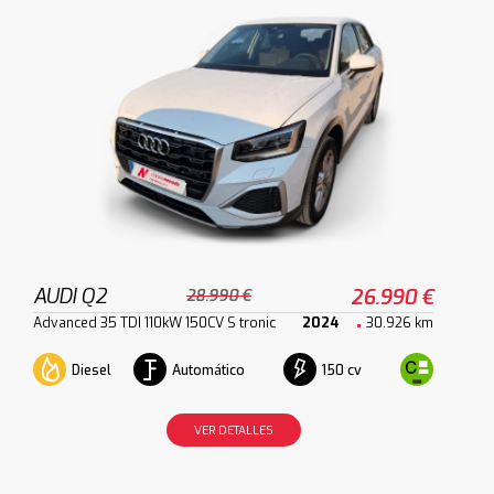
AUDI Q2
26.990 €
28.990 €
Advanced 35 TDI 110kW 150CV S tronic
2024
30.926 km
Diesel
Automático
150 cv
VER DETALLES