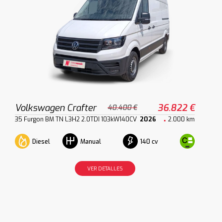
Volkswagen Crafter
36.822 €
40.400 €
35 Furgon BM TN L3H2 2.0TDI 103kW140CV
2026
2.000 km
Diesel
140 cv
Manual
VER DETALLES