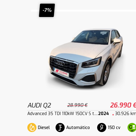
-7%
AUDI Q2
26.990 
28.990 €
Advanced 35 TDI 110kW 150CV S tronic
2024
30.926 k
Diesel
Automático
150 cv