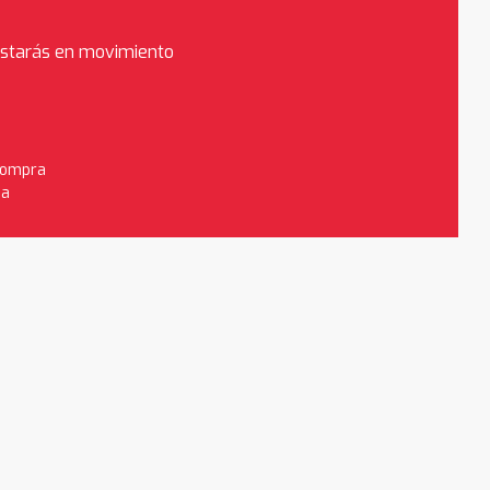
estarás en movimiento
 compra
da