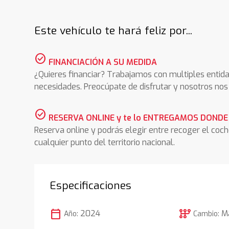
Este vehículo te hará feliz por...
check_circle
FINANCIACIÓN A SU MEDIDA
¿Quieres financiar? Trabajamos con multiples entida
necesidades. Preocúpate de disfrutar y nosotros n
check_circle
RESERVA ONLINE y te lo ENTREGAMOS DONDE
Reserva online y podrás elegir entre recoger el coc
cualquier punto del territorio nacional.
Especificaciones
calendar_today
auto_transmission
2024
M
Año:
Cambio: