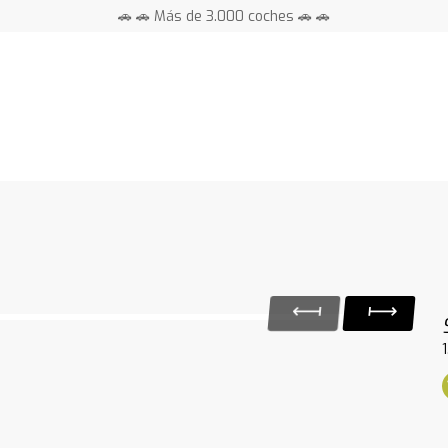
🚗 🚗 Más de 3.000 coches 🚗 🚗
📍 Centros en toda España ⭐