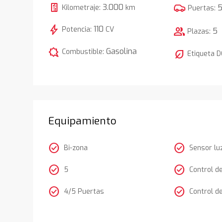
3.000
Kilometraje:
km
Puertas:
bolt
110
Potencia:
CV
group
5
Plazas:
comic_bubble
Gasolina
Combustible:
nest_eco_leaf
Etiqueta 
Equipamiento
check_circle
check_circle
Bi-zona
Sensor lu
check_circle
check_circle
5
Control d
check_circle
check_circle
4/5 Puertas
Control d