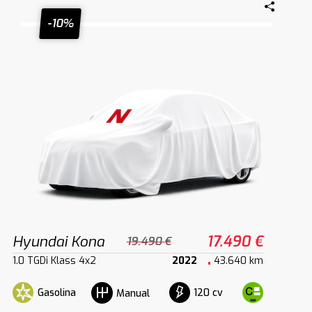
-10%
Hyundai Kona
17.490 €
19.490 €
1.0 TGDi Klass 4x2
2022
43.640 km
Gasolina
120 cv
Manual