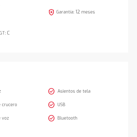
5
local_police
12
Garantía:
meses
C
DGT:
check_circle
z
Asientos de tela
check_circle
e crucero
USB
check_circle
e voz
Bluetooth