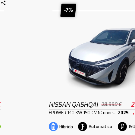
-7%
€
NISSAN QASHQAI
2
28.990 €
m
EPOWER 140 KW 190 CV NConnecta
2025
Automático
190
Híbrido