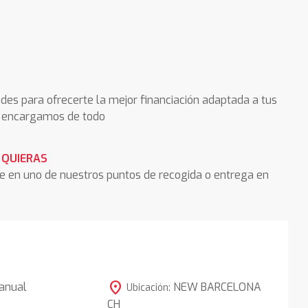
des para ofrecerte la mejor financiación adaptada a tus
os encargamos de todo
 QUIERAS
he en uno de nuestros puntos de recogida o entrega en
location_on
anual
NEW BARCELONA
Ubicación:
CH