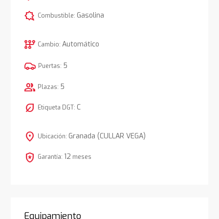
comic_bubble
Gasolina
Combustible:
auto_transmission
Automático
Cambio:
5
Puertas:
group
5
Plazas:
nest_eco_leaf
C
Etiqueta DGT:
location_on
Granada (CULLAR VEGA)
Ubicación:
local_police
12
Garantía:
meses
Equipamiento