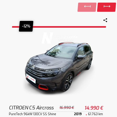
-12%
CITROEN C5 Aircross
14.990 €
16.990 €
PureTech 96kW 130CV SS Shine
2019
61.763 km