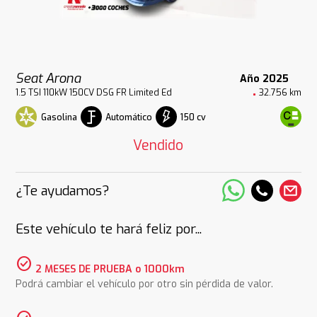
Seat Arona
Año 2025
1.5 TSI 110kW 150CV DSG FR Limited Ed
32.756 km
Gasolina
Automático
150 cv
Vendido
¿Te ayudamos?
Este vehículo te hará feliz por...
check_circle
2 MESES DE PRUEBA o 1000km
Podrá cambiar el vehículo por otro sin pérdida de valor.