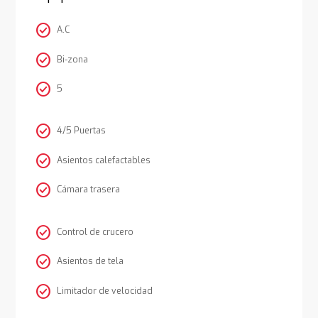
check_circle
A.C
check_circle
Bi-zona
check_circle
5
check_circle
4/5 Puertas
check_circle
Asientos calefactables
check_circle
Cámara trasera
check_circle
Control de crucero
check_circle
Asientos de tela
check_circle
Limitador de velocidad