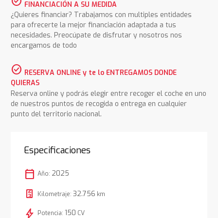
check_circle
FINANCIACIÓN A SU MEDIDA
¿Quieres financiar? Trabajamos con multiples entidades
para ofrecerte la mejor financiación adaptada a tus
necesidades. Preocúpate de disfrutar y nosotros nos
encargamos de todo
check_circle
RESERVA ONLINE y te lo ENTREGAMOS DONDE
QUIERAS
Reserva online y podrás elegir entre recoger el coche en uno
de nuestros puntos de recogida o entrega en cualquier
punto del territorio nacional.
Especificaciones
calendar_today
2025
Año:
32.756
Kilometraje:
km
bolt
150
Potencia:
CV