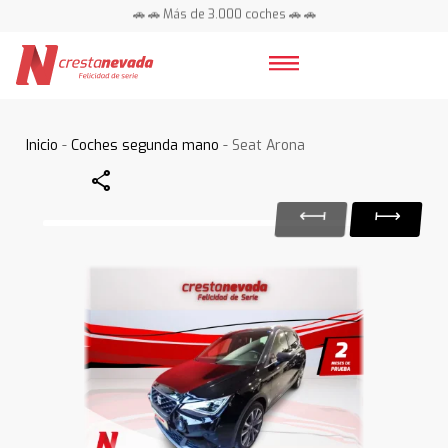
🚗 🚗 Más de 3.000 coches 🚗 🚗
📍 Centros en toda España ⭐
Inicio
-
Coches segunda mano
- Seat Arona
Share