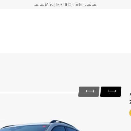
🚗 🚗 Más de 3.000 coches 🚗 🚗
📍 Centros en toda España ⭐