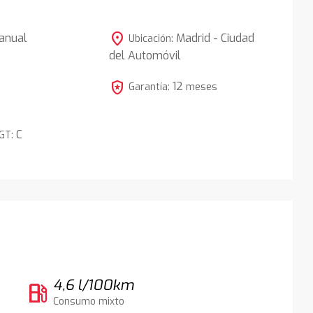
location_on
anual
Madrid - Ciudad
Ubicación:
del Automóvil
5
local_police
12
Garantía:
meses
C
DGT:
4,6 l/100km
local_gas_station
Consumo mixto