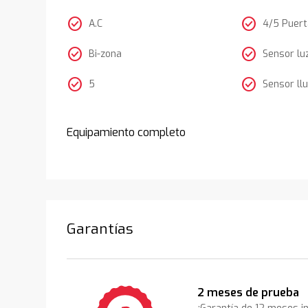
check_circle
check_circle
A.C
4/5 Puer
check_circle
check_circle
Bi-zona
Sensor lu
check_circle
check_circle
5
Sensor llu
Equipamiento completo
Garantías
2 meses de prueba