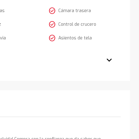
check_circle
tas
Cámara trasera
check_circle
z
Control de crucero
check_circle
via
Asientos de tela