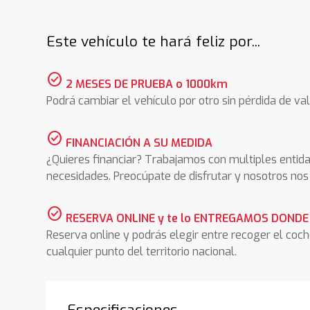
Este vehículo te hará feliz por...
check_circle
2 MESES DE PRUEBA o 1000km
Podrá cambiar el vehículo por otro sin pérdida de val
check_circle
FINANCIACIÓN A SU MEDIDA
¿Quieres financiar? Trabajamos con multiples entida
necesidades. Preocúpate de disfrutar y nosotros n
check_circle
RESERVA ONLINE y te lo ENTREGAMOS DONDE
Reserva online y podrás elegir entre recoger el coc
cualquier punto del territorio nacional.
Especificaciones