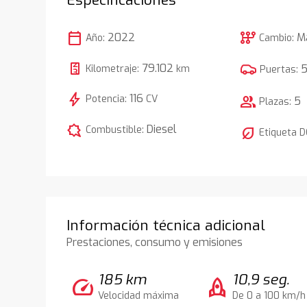
calendar_today
auto_transmission
2022
M
Año:
Cambio:
79.102
Kilometraje:
km
Puertas:
bolt
116
Potencia:
CV
group
5
Plazas:
comic_bubble
Diesel
Combustible:
nest_eco_leaf
Etiqueta 
Información técnica adicional
Prestaciones, consumo y emisiones
185 km
10,9 seg.
speed
rocket
Velocidad máxima
De 0 a 100 km/h