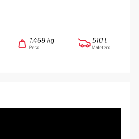
1.468 kg
510 l.
weight
Peso
Maletero