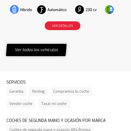
Automático
230 cv
Híbrido
VER DETALLES
Ver todos los vehículos
SERVICIOS
Garantía
Renting
Compramos tu coche
Vender coche
Tasar mi coche
COCHES DE SEGUNDA MANO Y OCASIÓN POR MARCA
Coches de segunda mano y ocasión Alfa Romeo