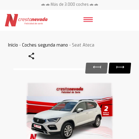
🚗 🚗 Más de 3.000 coches 🚗 🚗
📍 Centros en toda España ⭐
Inicio
-
Coches segunda mano
- Seat Ateca
Share