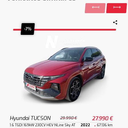
-7%
Hyundai TUCSON
27.990 €
29.990 €
1.6 TGDI 169kW 230CV HEV NLine Sky AT
2022
67.136 km