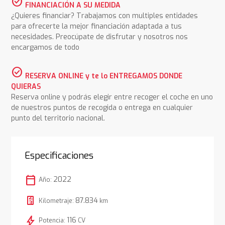
check_circle
FINANCIACIÓN A SU MEDIDA
¿Quieres financiar? Trabajamos con multiples entidades
para ofrecerte la mejor financiación adaptada a tus
necesidades. Preocúpate de disfrutar y nosotros nos
encargamos de todo
check_circle
RESERVA ONLINE y te lo ENTREGAMOS DONDE
QUIERAS
Reserva online y podrás elegir entre recoger el coche en uno
de nuestros puntos de recogida o entrega en cualquier
punto del territorio nacional.
Especificaciones
calendar_today
2022
Año:
87.834
Kilometraje:
km
bolt
116
Potencia:
CV