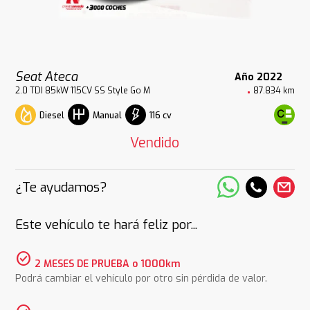
Seat Ateca
Año 2022
2.0 TDI 85kW 115CV SS Style Go M
87.834 km
Diesel
116 cv
Manual
Vendido
¿Te ayudamos?
Este vehículo te hará feliz por...
check_circle
2 MESES DE PRUEBA o 1000km
Podrá cambiar el vehículo por otro sin pérdida de valor.