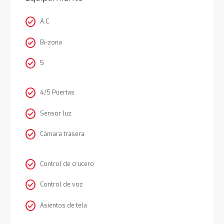
check_circle
A.C
check_circle
Bi-zona
check_circle
5
check_circle
4/5 Puertas
check_circle
Sensor luz
check_circle
Cámara trasera
check_circle
Control de crucero
check_circle
Control de voz
check_circle
Asientos de tela