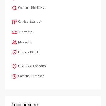
comic_bubble
Diesel
Combustible:
auto_transmission
Manual
Cambio:
5
Puertas:
group
5
Plazas:
nest_eco_leaf
C
Etiqueta DGT:
location_on
Cordoba
Ubicación:
local_police
12
Garantía:
meses
Equipamiento