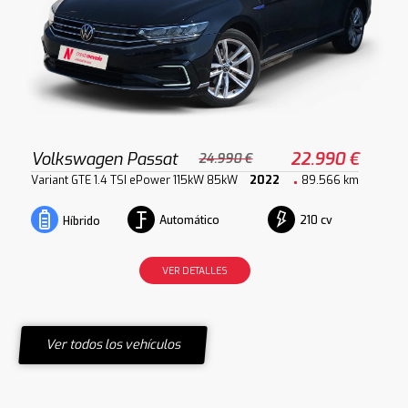
Volkswagen Passat
22.990 €
24.990 €
Variant GTE 1.4 TSI ePower 115kW 85kW
2022
89.566 km
Automático
210 cv
Híbrido
VER DETALLES
Ver todos los vehículos