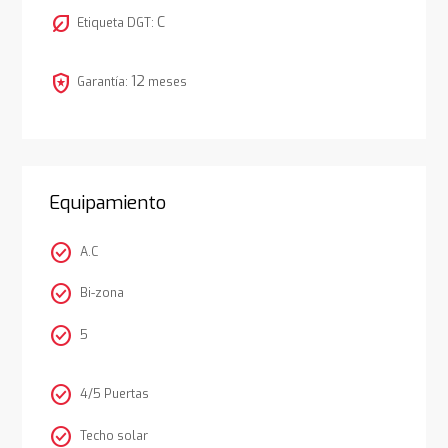
nest_eco_leaf
C
Etiqueta DGT:
local_police
12
Garantía:
meses
Equipamiento
check_circle
A.C
check_circle
Bi-zona
check_circle
5
check_circle
4/5 Puertas
check_circle
Techo solar