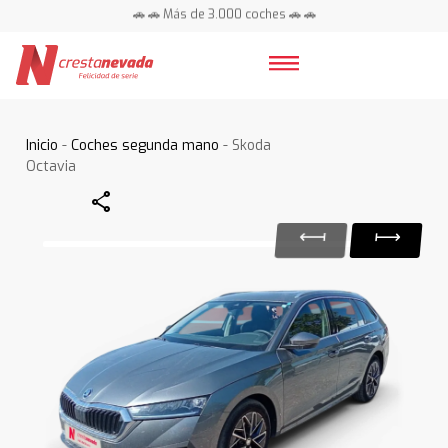
🚗 🚗 Más de 3.000 coches 🚗 🚗
📍 Centros en toda España ⭐
Inicio
-
Coches segunda mano
- Skoda
Octavia
Share