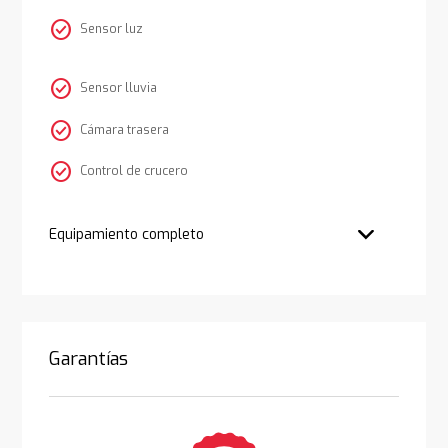
check_circle
Sensor luz
check_circle
Sensor lluvia
check_circle
Cámara trasera
check_circle
Control de crucero
Equipamiento completo
Garantías