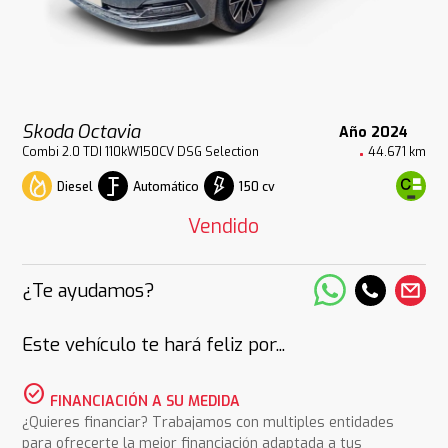
Skoda Octavia
Año 2024
Combi 2.0 TDI 110kW150CV DSG Selection
44.671 km
Diesel
Automático
150 cv
Vendido
¿Te ayudamos?
Este vehículo te hará feliz por...
check_circle
FINANCIACIÓN A SU MEDIDA
¿Quieres financiar? Trabajamos con multiples entidades
para ofrecerte la mejor financiación adaptada a tus