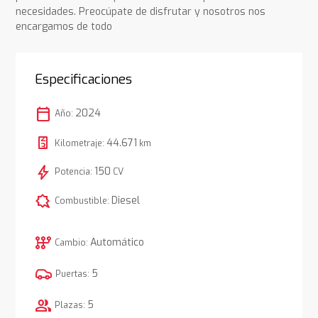
necesidades. Preocúpate de disfrutar y nosotros nos
encargamos de todo
Especificaciones
calendar_today
2024
Año:
44.671
Kilometraje:
km
bolt
150
Potencia:
CV
comic_bubble
Diesel
Combustible:
auto_transmission
Automático
Cambio:
5
Puertas:
group
5
Plazas: