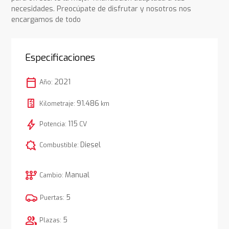
necesidades. Preocúpate de disfrutar y nosotros nos
encargamos de todo
Especificaciones
calendar_today
2021
Año:
91.486
Kilometraje:
km
bolt
115
Potencia:
CV
comic_bubble
Diesel
Combustible:
auto_transmission
Manual
Cambio:
5
Puertas:
group
5
Plazas: