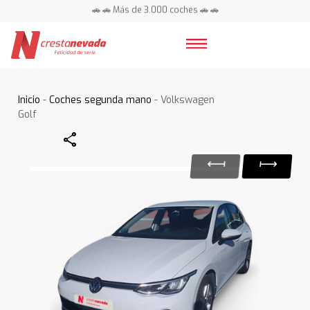
🚗 🚗 Más de 3.000 coches 🚗 🚗
📍 Centros en toda España ⭐
Inicio
-
Coches segunda mano
- Volkswagen
Golf
Share