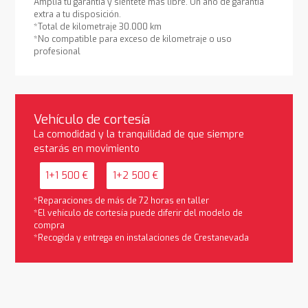
Amplía tu garantía y siéntete más libre. Un año de garantía
extra a tu disposición.
*Total de kilometraje 30.000 km
*No compatible para exceso de kilometraje o uso
profesional
Vehículo de cortesía
La comodidad y la tranquilidad de que siempre
estarás en movimiento
1+1 500 €
1+2 500 €
*Reparaciones de más de 72 horas en taller
*El vehículo de cortesía puede diferir del modelo de
compra
*Recogida y entrega en instalaciones de Crestanevada