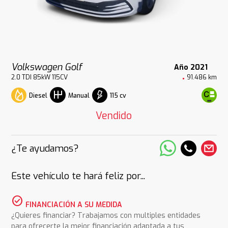
Volkswagen Golf
Año 2021
2.0 TDI 85kW 115CV
91.486 km
Diesel
115 cv
Manual
Vendido
¿Te ayudamos?
Este vehículo te hará feliz por...
check_circle
FINANCIACIÓN A SU MEDIDA
¿Quieres financiar? Trabajamos con multiples entidades
para ofrecerte la mejor financiación adaptada a tus