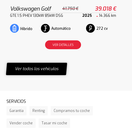
Volkswagen Golf
39.018 €
41.750 €
GTE 1.5 PHEV 130kW 85kW DSG
2025
14.366 km
Automático
272 cv
Híbrido
VER DETALLES
Ver todos los vehículos
SERVICIOS
Garantía
Renting
Compramos tu coche
Vender coche
Tasar mi coche