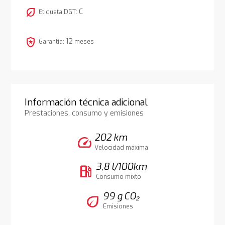
nest_eco_leaf
C
Etiqueta DGT:
local_police
12
Garantía:
meses
Información técnica adicional
Prestaciones, consumo y emisiones
202 km
speed
Velocidad máxima
3,8 l/100km
local_gas_station
Consumo mixto
99 g CO₂
eco
Emisiones