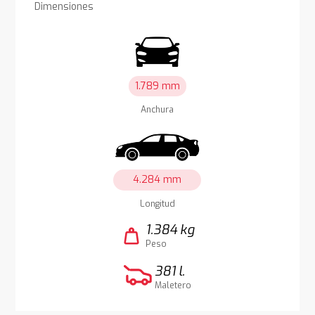
Dimensiones
1.789 mm
Anchura
4.284 mm
Longitud
1.384 kg
weight
Peso
381 l.
Maletero