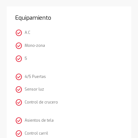
Equipamiento
check_circle
A.C
check_circle
Mono-zona
check_circle
5
check_circle
4/5 Puertas
check_circle
Sensor luz
check_circle
Control de crucero
check_circle
Asientos de tela
check_circle
Control carril