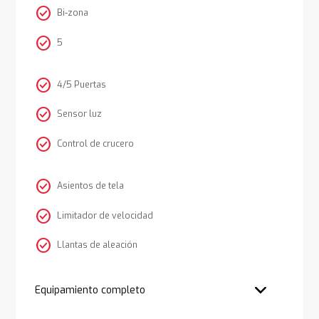
check_circle
Bi-zona
check_circle
5
check_circle
4/5 Puertas
check_circle
Sensor luz
check_circle
Control de crucero
check_circle
Asientos de tela
check_circle
Limitador de velocidad
check_circle
Llantas de aleación
Equipamiento completo