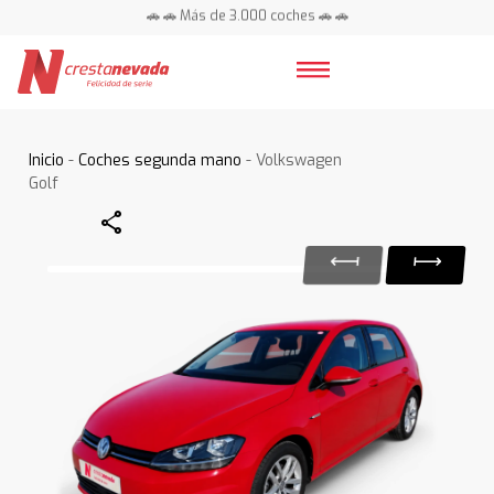
🚗 🚗 Más de 3.000 coches 🚗 🚗
📍 Centros en toda España ⭐
Inicio
-
Coches segunda mano
- Volkswagen
Golf
Share