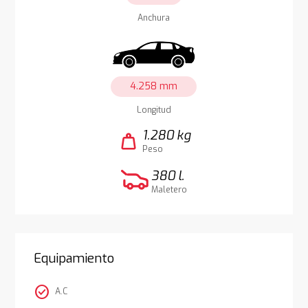
Anchura
4.258 mm
Longitud
1.280 kg
weight
Peso
380 l.
Maletero
Equipamiento
check_circle
A.C