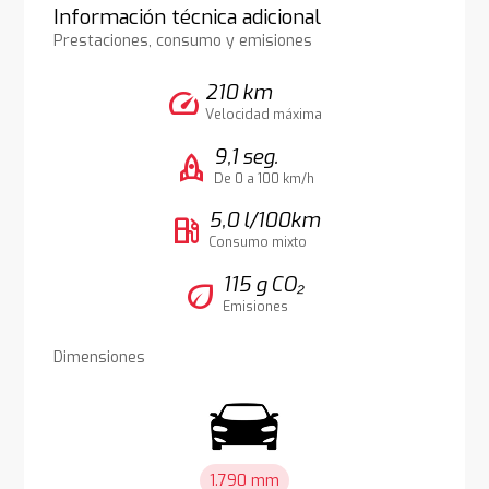
Información técnica adicional
Prestaciones, consumo y emisiones
210 km
speed
Velocidad máxima
9,1 seg.
rocket
De 0 a 100 km/h
5,0 l/100km
local_gas_station
Consumo mixto
115 g CO₂
eco
Emisiones
Dimensiones
1.790 mm