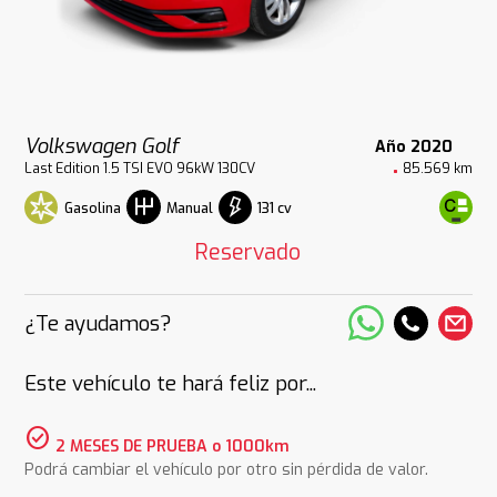
Volkswagen Golf
Año 2020
Last Edition 1.5 TSI EVO 96kW 130CV
85.569 km
Gasolina
131 cv
Manual
Reservado
¿Te ayudamos?
Este vehículo te hará feliz por...
check_circle
2 MESES DE PRUEBA o 1000km
Podrá cambiar el vehículo por otro sin pérdida de valor.