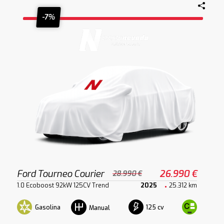
-7%
Ford Tourneo Courier
26.990 €
28.990 €
1.0 Ecoboost 92kW 125CV Trend
2025
25.312 km
Gasolina
125 cv
Manual