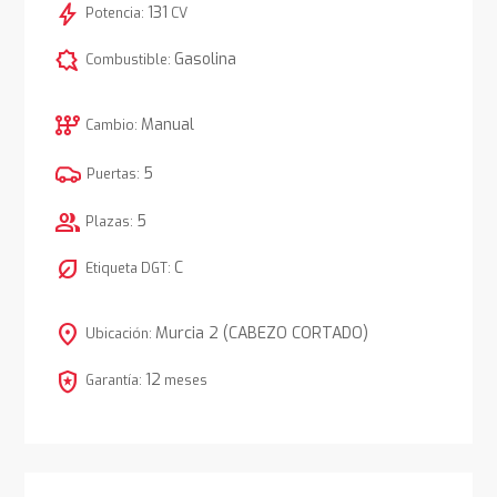
bolt
131
Potencia:
CV
comic_bubble
Gasolina
Combustible:
auto_transmission
Manual
Cambio:
5
Puertas:
group
5
Plazas:
nest_eco_leaf
C
Etiqueta DGT:
location_on
Murcia 2 (CABEZO CORTADO)
Ubicación:
local_police
12
Garantía:
meses