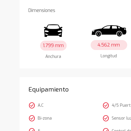
Dimensiones
4.562 mm
1.799 mm
Longitud
Anchura
Equipamiento
check_circle
check_circle
A.C
4/5 Puer
check_circle
check_circle
Bi-zona
Sensor lu
5
Control d