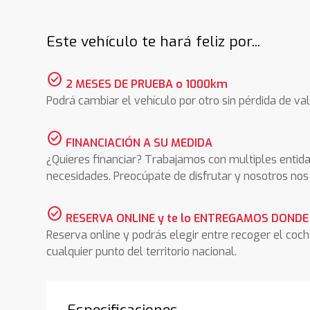
Este vehículo te hará feliz por...
check_circle
2 MESES DE PRUEBA o 1000km
Podrá cambiar el vehículo por otro sin pérdida de val
check_circle
FINANCIACIÓN A SU MEDIDA
¿Quieres financiar? Trabajamos con multiples entida
necesidades. Preocúpate de disfrutar y nosotros n
check_circle
RESERVA ONLINE y te lo ENTREGAMOS DONDE
Reserva online y podrás elegir entre recoger el coc
cualquier punto del territorio nacional.
Especificaciones