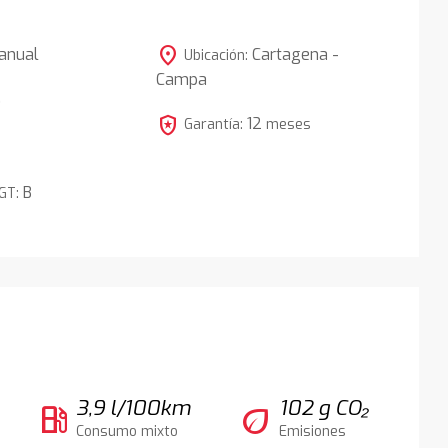
location_on
anual
Cartagena -
Ubicación:
Campa
5
local_police
12
Garantía:
meses
B
DGT:
3,9 l/100km
102 g CO₂
local_gas_station
eco
Consumo mixto
Emisiones