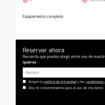
check_circle
check_circle
Equipamiento completo
Reservar ahora
Recuerda que puedes elegir entre uno de nuestr
quieras
Acepto la
política de privacidad
y las
condiciones
Doy mi consentimiento para el uso de mis datos