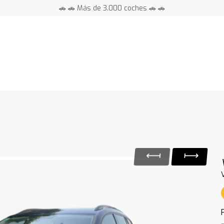
🚗 🚗 Más de 3.000 coches 🚗 🚗
📍 Centros en toda España ⭐