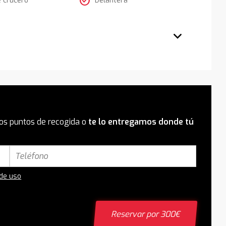
check_circle
os puntos de recogida o
te lo entregamos donde tú
 de uso
Reservar por 300€