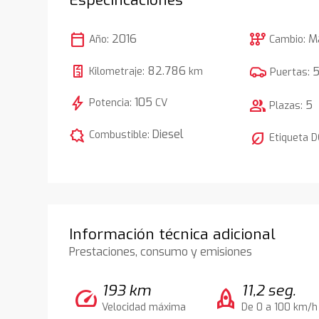
calendar_today
auto_transmission
2016
M
Año:
Cambio:
82.786
Kilometraje:
km
Puertas:
bolt
105
Potencia:
CV
group
5
Plazas:
comic_bubble
Diesel
Combustible:
nest_eco_leaf
Etiqueta 
Información técnica adicional
Prestaciones, consumo y emisiones
193 km
11,2 seg.
speed
rocket
Velocidad máxima
De 0 a 100 km/h