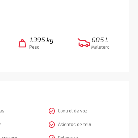
1.395 kg
605 l.
weight
Peso
Maletero
check_circle
tas
Control de voz
check_circle
z
Asientos de tela
e crucero
Delantera