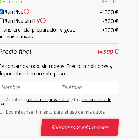
Descuento
-3.300 €
Plan Pive
?
-1.000 €
Plan Pive sin ITV
?
-500 €
Transferencia, preparación y gest.
+300 €
administrativas
Precio final
€
14.990
Te contamos todo, sin rodeos. Precio, condiciones y
disponibilidad en un solo paso.
Acepto la
política de privacidad
y las
condiciones de
uso
Doy mi consentimiento para el uso de mis datos
Solicitar más información