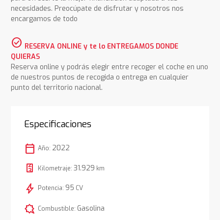
necesidades. Preocúpate de disfrutar y nosotros nos
encargamos de todo
check_circle
RESERVA ONLINE y te lo ENTREGAMOS DONDE
QUIERAS
Reserva online y podrás elegir entre recoger el coche en uno
de nuestros puntos de recogida o entrega en cualquier
punto del territorio nacional.
Especificaciones
calendar_today
2022
Año:
31.929
Kilometraje:
km
bolt
95
Potencia:
CV
comic_bubble
Gasolina
Combustible: