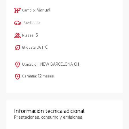
auto_transmission
Manual
Cambio:
5
Puertas:
group
5
Plazas:
nest_eco_leaf
C
Etiqueta DGT:
location_on
NEW BARCELONA CH
Ubicación:
local_police
12
Garantía:
meses
Información técnica adicional
Prestaciones, consumo y emisiones