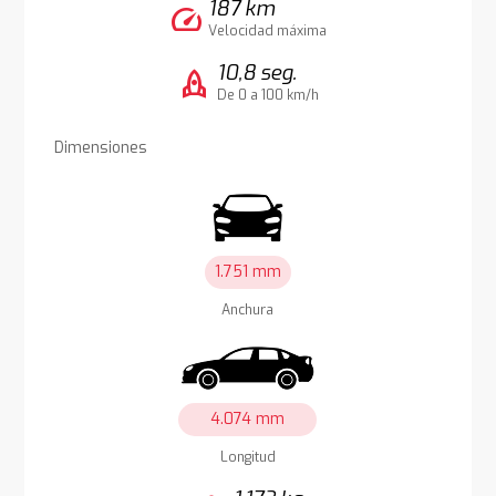
187 km
speed
Velocidad máxima
10,8 seg.
rocket
De 0 a 100 km/h
Dimensiones
1.751 mm
Anchura
4.074 mm
Longitud