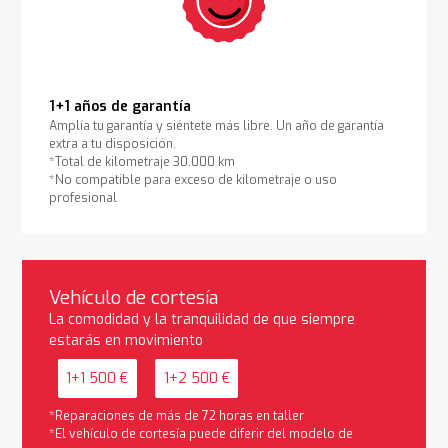
1+1 años de garantía
Amplía tu garantía y siéntete más libre. Un año de garantía
extra a tu disposición.
*Total de kilometraje 30.000 km
*No compatible para exceso de kilometraje o uso
profesional
Vehículo de cortesía
La comodidad y la tranquilidad de que siempre
estarás en movimiento
1+1 500 €
1+2 500 €
*Reparaciones de más de 72 horas en taller
*El vehículo de cortesía puede diferir del modelo de