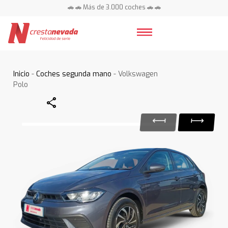
🚗 🚗 Más de 3.000 coches 🚗 🚗
📍 Centros en toda España ⭐
Inicio
-
Coches segunda mano
- Volkswagen
Polo
Share