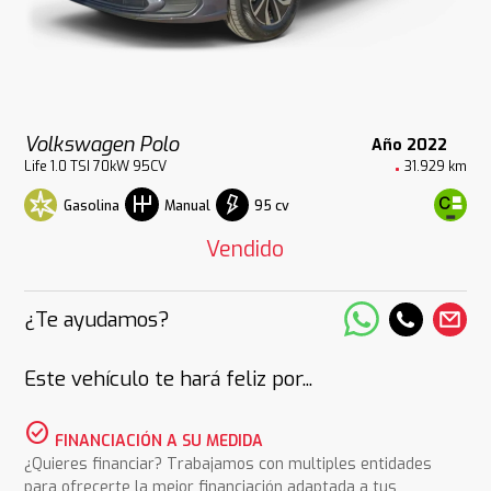
Volkswagen Polo
Año 2022
Life 1.0 TSI 70kW 95CV
31.929 km
Gasolina
95 cv
Manual
Vendido
¿Te ayudamos?
Este vehículo te hará feliz por...
check_circle
FINANCIACIÓN A SU MEDIDA
¿Quieres financiar? Trabajamos con multiples entidades
para ofrecerte la mejor financiación adaptada a tus