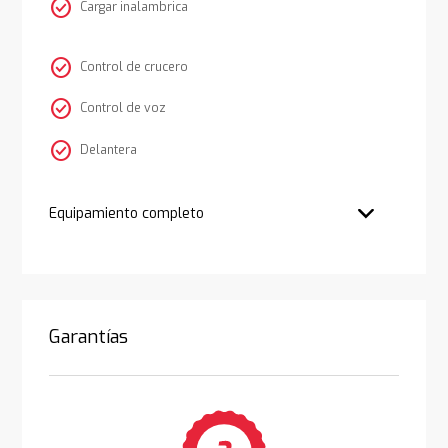
check_circle
Cargar inalambrica
check_circle
Control de crucero
check_circle
Control de voz
check_circle
Delantera
Equipamiento completo
Garantías