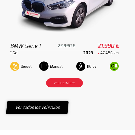
BMW Serie 1
21.990 €
23.990 €
116d
2023
47.456 km
Diesel
116 cv
Manual
VER DETALLES
Ver todos los vehículos