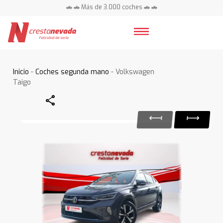
🚗 🚗 Más de 3.000 coches 🚗 🚗
📍 Centros en toda España ⭐
Inicio
-
Coches segunda mano
- Volkswagen
Taigo
Share