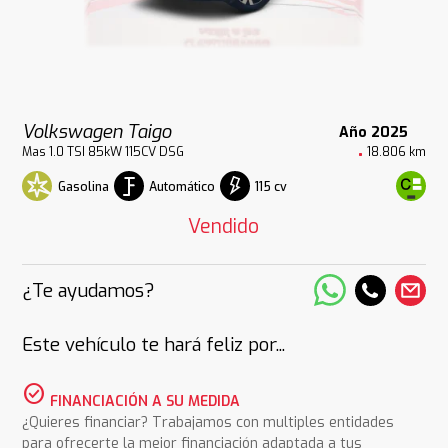
Volkswagen Taigo
Año 2025
Mas 1.0 TSI 85kW 115CV DSG
18.806 km
Gasolina
Automático
115 cv
Vendido
¿Te ayudamos?
Este vehículo te hará feliz por...
check_circle
FINANCIACIÓN A SU MEDIDA
¿Quieres financiar? Trabajamos con multiples entidades
para ofrecerte la mejor financiación adaptada a tus