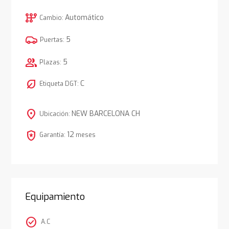
auto_transmission
Automático
Cambio:
5
Puertas:
group
5
Plazas:
nest_eco_leaf
C
Etiqueta DGT:
location_on
NEW BARCELONA CH
Ubicación:
local_police
12
Garantía:
meses
Equipamiento
check_circle
A.C