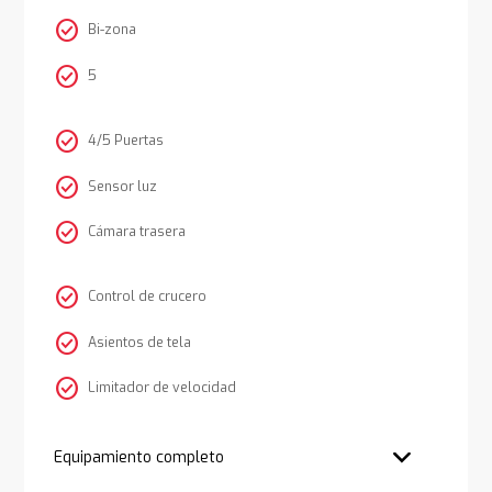
check_circle
Bi-zona
check_circle
5
check_circle
4/5 Puertas
check_circle
Sensor luz
check_circle
Cámara trasera
check_circle
Control de crucero
check_circle
Asientos de tela
check_circle
Limitador de velocidad
Equipamiento completo