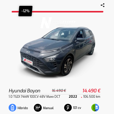
-12%
Hyundai Bayon
14.490 €
16.490 €
1.0 TGDI 74kW 100CV 48V Maxx DCT
2022
106.500 km
101 cv
Híbrido
Manual