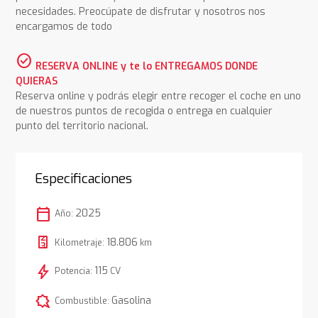
necesidades. Preocúpate de disfrutar y nosotros nos
encargamos de todo
check_circle
RESERVA ONLINE y te lo ENTREGAMOS DONDE
QUIERAS
Reserva online y podrás elegir entre recoger el coche en uno
de nuestros puntos de recogida o entrega en cualquier
punto del territorio nacional.
Especificaciones
calendar_today
2025
Año:
18.806
Kilometraje:
km
bolt
115
Potencia:
CV
comic_bubble
Gasolina
Combustible: