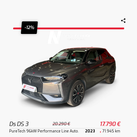
-12%
Ds DS 3
17.790 €
20.290 €
PureTech 96kW Performance Line Auto.
2023
71.945 km