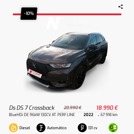
-10%
Ds DS 7 Crossback
18.990 €
20.990 €
BlueHDi DE 96kW 130CV AT. PERF.LINE
2022
67.918 km
Diesel
Automático
131 cv