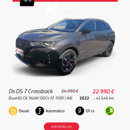
-8%
Ds DS 7 Crossback
22.990 €
24.990 €
BlueHDi DE 96kW 130CV AT. PERF.LINE
2022
42.646 km
Diesel
Automático
131 cv
VER DETALLES