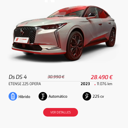
Ds DS 4
28.490 €
30.990 €
ETENSE 225 OPERA
2023
11.076 km
Automático
225 cv
Híbrido
VER DETALLES