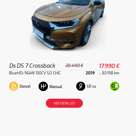
Ds DS 7 Crossback
17.990 €
20.490 €
BlueHDi 96kW 130CV SO CHIC
2019
83.198 km
Diesel
131 cv
Manual
VER DETALLES