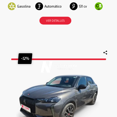
Gasolina
Automático
131 cv
VER DETALLES
-12%