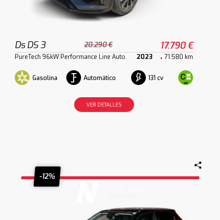
Ds DS 3
17.790 €
20.290 €
PureTech 96kW Performance Line Auto.
2023
71.580 km
Gasolina
Automático
131 cv
VER DETALLES
-12%