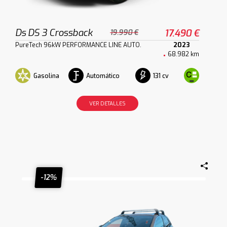
Ds DS 3 Crossback
17.490 €
19.990 €
PureTech 96kW PERFORMANCE LINE AUTO.
2023
68.982 km
Gasolina
Automático
131 cv
VER DETALLES
-12%