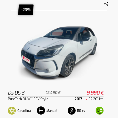
-20%
Ds DS 3
9.990 €
12.490 €
PureTech 81kW 110CV Style
2017
92.261 km
Gasolina
110 cv
Manual