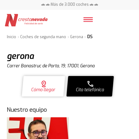
📍 Centros en toda España ⭐
DS
Inicio
Coches de segunda mano
Gerona
gerona
Carrer Bonastruc de Porta, 19, 17001, Gerona
distance
call
Cómo llegar
Cita telefónica
Nuestro equipo