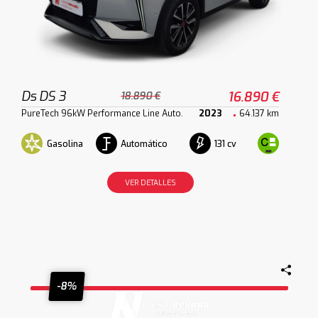
Ds DS 3
16.890 €
18.890 €
PureTech 96kW Performance Line Auto.
2023
64.137 km
Gasolina
Automático
131 cv
VER DETALLES
-8%