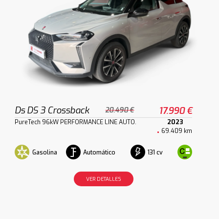
Ds DS 3 Crossback
17.990 €
20.490 €
PureTech 96kW PERFORMANCE LINE AUTO.
2023
69.409 km
Gasolina
Automático
131 cv
VER DETALLES