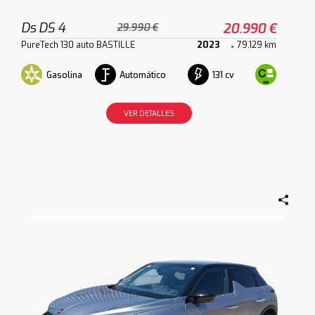
Ds DS 4
20.990 €
29.990 €
PureTech 130 auto BASTILLE
2023
79.129 km
Gasolina
Automático
131 cv
VER DETALLES