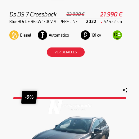
Ds DS 7 Crossback
21.990 €
23.990 €
BlueHDi DE 96kW 130CV AT. PERF.LINE
2022
47.422 km
Diesel
Automático
131 cv
VER DETALLES
-9%