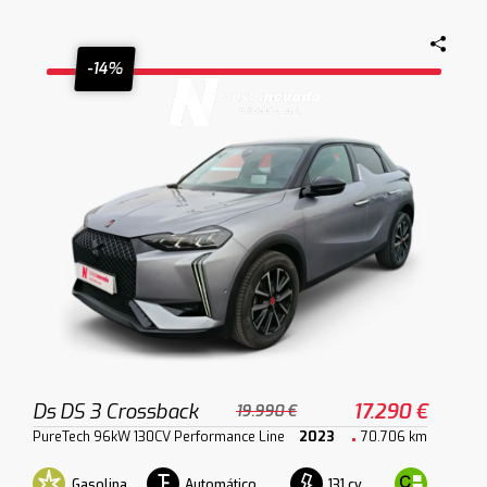
-14%
Ds DS 3 Crossback
17.290 €
19.990 €
PureTech 96kW 130CV Performance Line
2023
70.706 km
Gasolina
Automático
131 cv