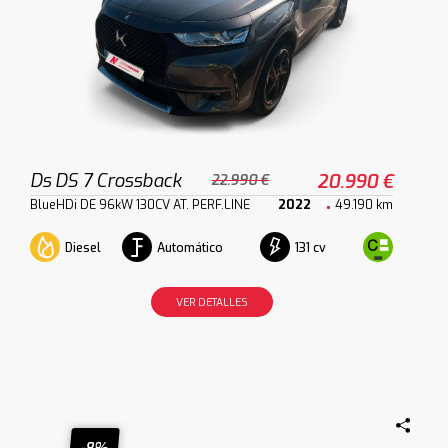
Ds DS 7 Crossback
20.990 €
22.990 €
BlueHDi DE 96kW 130CV AT. PERF.LINE
2022
49.190 km
Diesel
Automático
131 cv
VER DETALLES