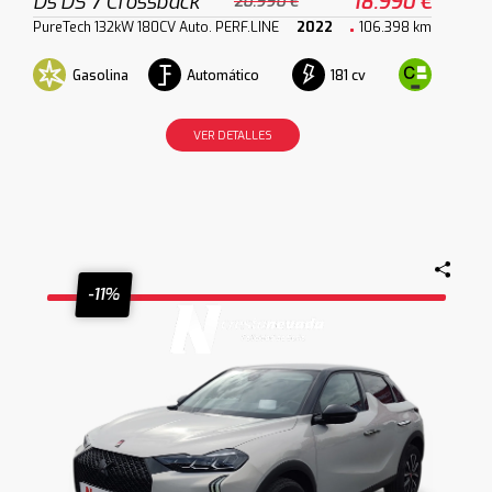
Ds DS 7 Crossback
18.990 €
20.990 €
PureTech 132kW 180CV Auto. PERF.LINE
2022
106.398 km
Gasolina
Automático
181 cv
VER DETALLES
-11%