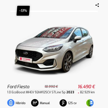
-13%
Ford Fiesta
16.490 €
18.990 €
1.0 EcoBoost MHEV 92kW125CV STLine 5p
2023
82.929 km
125 cv
Híbrido
Manual