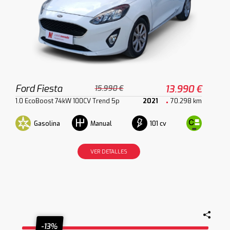
Ford Fiesta
13.990 €
15.990 €
1.0 EcoBoost 74kW 100CV Trend 5p
2021
70.298 km
Gasolina
101 cv
Manual
VER DETALLES
-13%