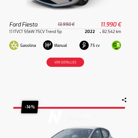
Ford Fiesta
11.990 €
13.990 €
1.1 ITVCT 55kW 75CV Trend 5p
2022
82.542 km
Gasolina
75 cv
Manual
VER DETALLES
-14%