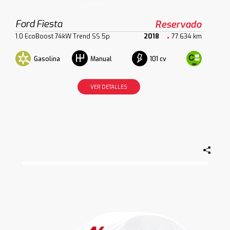
Ford Fiesta
Reservado
1.0 EcoBoost 74kW Trend SS 5p
2018
77.634 km
Gasolina
101 cv
Manual
VER DETALLES