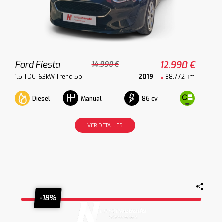
Ford Fiesta
12.990 €
14.990 €
1.5 TDCi 63kW Trend 5p
2019
88.772 km
Diesel
86 cv
Manual
VER DETALLES
-18%