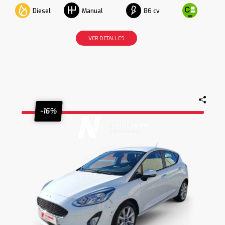
Diesel
86 cv
Manual
VER DETALLES
-16%