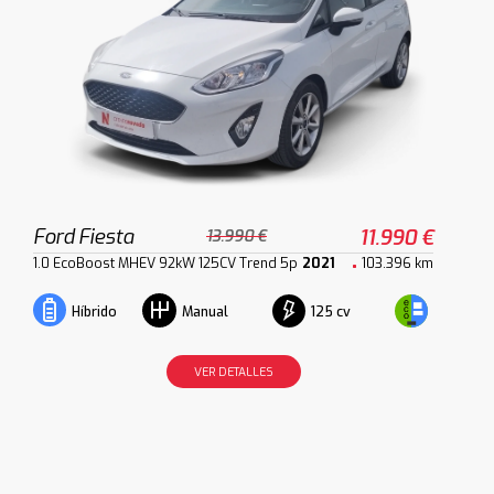
Ford Fiesta
11.990 €
13.990 €
1.0 EcoBoost MHEV 92kW 125CV Trend 5p
2021
103.396 km
125 cv
Híbrido
Manual
VER DETALLES