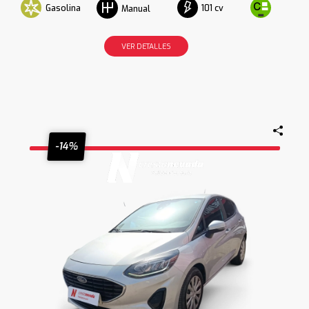
Gasolina
101 cv
Manual
VER DETALLES
-14%