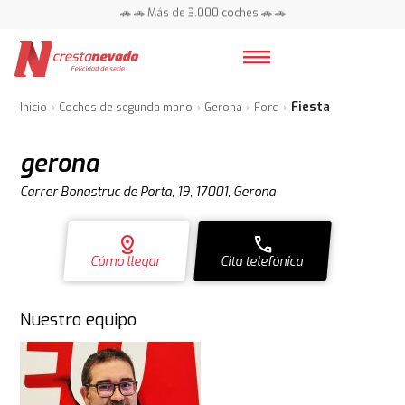
📍 Centros en toda España ⭐
Fiesta
Inicio
Coches de segunda mano
Gerona
Ford
gerona
Carrer Bonastruc de Porta, 19, 17001, Gerona
distance
call
Cómo llegar
Cita telefónica
Nuestro equipo