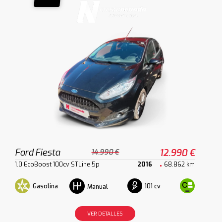
Ford Fiesta
12.990 €
14.990 €
1.0 EcoBoost 100cv STLine 5p
2016
68.862 km
Gasolina
101 cv
Manual
VER DETALLES