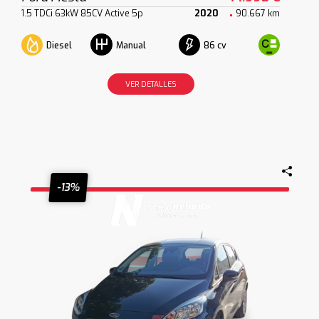
1.5 TDCi 63kW 85CV Active 5p
2020
90.667 km
Diesel
86 cv
Manual
VER DETALLES
-13%