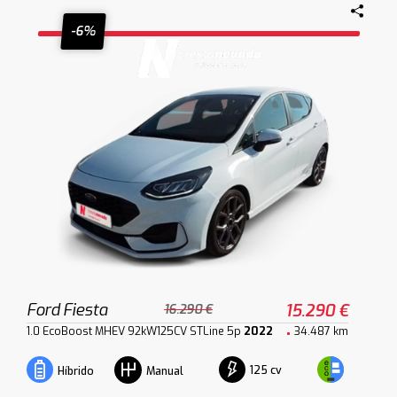
-6%
Ford Fiesta
15.290 €
16.290 €
1.0 EcoBoost MHEV 92kW125CV STLine 5p
2022
34.487 km
125 cv
Híbrido
Manual