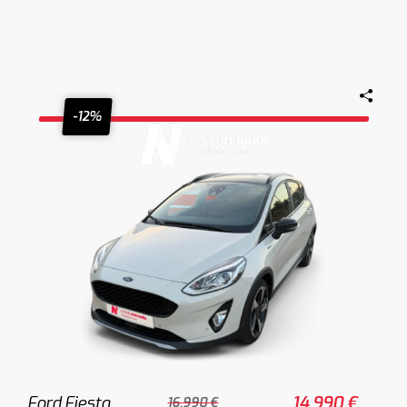
-12%
Ford Fiesta
14.990 €
16.990 €