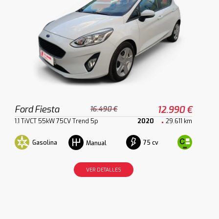
Ford Fiesta
12.990 €
16.490 €
1.1 TiVCT 55kW 75CV Trend 5p
2020
29.611 km
Gasolina
75 cv
Manual
VER DETALLES