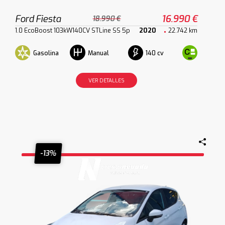
Ford Fiesta
16.990 €
18.990 €
1.0 EcoBoost 103kW140CV STLine SS 5p
2020
22.742 km
Gasolina
140 cv
Manual
VER DETALLES
-13%