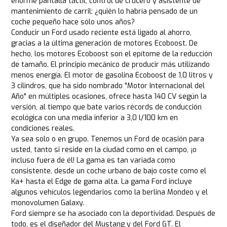
enorme pantalla táctil, control de crucero y asistente de
mantenimiento de carril: ¿quién lo habría pensado de un
coche pequeño hace sólo unos años?
Conducir un Ford usado reciente está ligado al ahorro,
gracias a la última generación de motores Ecoboost. De
hecho, los motores Ecoboost son el epítome de la reducción
de tamaño. El principio mecánico de producir más utilizando
menos energía. El motor de gasolina Ecoboost de 1,0 litros y
3 cilindros, que ha sido nombrado "Motor Internacional del
Año" en múltiples ocasiones, ofrece hasta 140 CV según la
versión, al tiempo que bate varios récords de conducción
ecológica con una media inferior a 3,0 l/100 km en
condiciones reales.
Ya sea solo o en grupo. Tenemos un Ford de ocasión para
usted, tanto si reside en la ciudad como en el campo, ¡o
incluso fuera de él! La gama es tan variada como
consistente, desde un coche urbano de bajo coste como el
Ka+ hasta el Edge de gama alta. La gama Ford incluye
algunos vehículos legendarios como la berlina Mondeo y el
monovolumen Galaxy.
Ford siempre se ha asociado con la deportividad. Después de
todo, es el diseñador del Mustang y del Ford GT. El