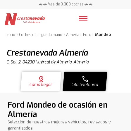
🚗 🚗 Más de 3.000 coches 🚗 🚗
📍 Centros en toda España ⭐
Mondeo
Inicio
Coches de segunda mano
Almería
Ford
Crestanevada Almería
C. Sol, 2, 04230 Huércal de Almería, Almería
distance
call
Cómo llegar
Cita telefónica
Ford Mondeo de ocasión en
Almería
Selección de nuestros mejores vehículos, revisados y
garantizados.