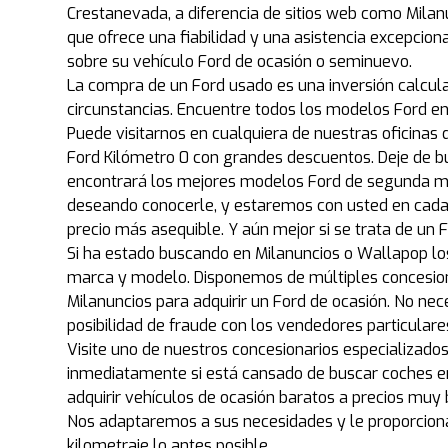
Crestanevada, a diferencia de sitios web como Milanu
que ofrece una fiabilidad y una asistencia excepcio
sobre su vehículo Ford de ocasión o seminuevo.
La compra de un Ford usado es una inversión calcula
circunstancias. Encuentre todos los modelos Ford e
Puede visitarnos en cualquiera de nuestras oficinas 
Ford Kilómetro 0 con grandes descuentos. Deje de 
encontrará los mejores modelos Ford de segunda ma
deseando conocerle, y estaremos con usted en cada
precio más asequible. Y aún mejor si se trata de un
Si ha estado buscando en Milanuncios o Wallapop lo
marca y modelo. Disponemos de múltiples concesion
Milanuncios para adquirir un Ford de ocasión. No ne
posibilidad de fraude con los vendedores particular
Visite uno de nuestros concesionarios especializado
inmediatamente si está cansado de buscar coches en 
adquirir vehículos de ocasión baratos a precios muy
Nos adaptaremos a sus necesidades y le proporciona
kilometraje lo antes posible.