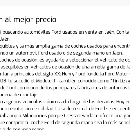
n al mejor precio
á buscando automóviles Ford usados en venta en Jaén. Con la 
Jaén.
quibles y la más amplia gama de coches usados para encontr
ando un automóvil Ford usado o de segunda mano en Jaén.
coches de ocasión, es ayudarle a seleccionar el vehículo de o
asequibles en vehículos de ocasión de una amplia gama de f
an a principios del siglo XX: Henry Ford fundó la Ford Motor 
908, le sucedió el Modelo T -también conocido como "Tin Lizzy
n de Ford como uno de los principales fabricantes de automóvi
cadena de montaje.
 algunos vehículos icónicos a lo largo de las décadas. Hoy e
na reputación de calidad. La sede central de Ford se encuentr
lapop o Milanuncios porque Crestanevada le ofrece una garan
 comprar tu coche Ford de segunda mano sea lo más sencill
do o de segunda mano.