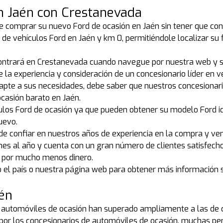
n Jaén con Crestanevada
e comprar su nuevo Ford de ocasión en Jaén sin tener que condu
de vehículos Ford en Jaén y km 0, permitiéndole localizar s
ontrará en Crestanevada cuando navegue por nuestra web y se
e la experiencia y consideración de un concesionario líder en v
dapte a sus necesidades, debe saber que nuestros concesionar
casión barato en Jaén.
ulos Ford de ocasión ya que pueden obtener su modelo Ford i
uevo.
e confiar en nuestros años de experiencia en la compra y ven
nes al año y cuenta con un gran número de clientes satisfech
n por mucho menos dinero.
do el país o nuestra página web para obtener más informació
aén
e automóviles de ocasión han superado ampliamente a las de c
s por los concesionarios de automóviles de ocasión, muchas pe