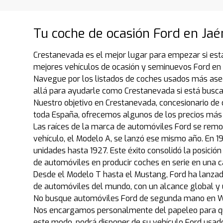
Tu coche de ocasión Ford en Jaé
Crestanevada es el mejor lugar para empezar si est
mejores vehículos de ocasión y seminuevos Ford en 
Navegue por los listados de coches usados más ase
allá para ayudarle como Crestanevada si está busc
Nuestro objetivo en Crestanevada, concesionario de 
toda España, ofrecemos algunos de los precios más 
Las raíces de la marca de automóviles Ford se remont
vehículo, el Modelo A, se lanzó ese mismo año. En 1
unidades hasta 1927. Este éxito consolidó la posició
de automóviles en producir coches en serie en una 
Desde el Modelo T hasta el Mustang, Ford ha lanzado
de automóviles del mundo, con un alcance global y u
No busque automóviles Ford de segunda mano en Wal
Nos encargamos personalmente del papeleo para que
este modo, podrá disponer de su vehículo Ford usa