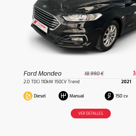
Ford Mondeo
1
18.990 €
2.0 TDCi 110kW 150CV Trend
2021
Diesel
150 cv
Manual
VER DETALLES