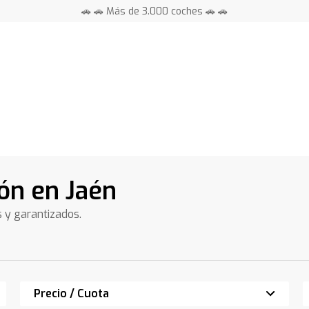
🚗 🚗 Más de 3.000 coches 🚗 🚗
📍 Centros en toda España ⭐
o
ón en Jaén
s y garantizados.
Precio / Cuota