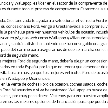
ncios y Wallapop, es líder en el sector de la compraventa de 
nales durante todo el proceso de compraventa. Estaremos a su
da. Crestanevada le ayudará a seleccionar el vehículo Ford y
n su concesionario Ford. Venga a Crestanevada a comprar su v
de la península para ver nuestros vehículos de ocasión, inclui
buscar en páginas web como Wallapop y Milanuncios inmediat
no, y saldrá satisfecho sabiendo que ha conseguido una gra
 paso del camino para asegurarnos de que se marcha con el 
 Ford de segunda mano.
s mejores Ford de segunda mano, debería elegir un concesio
arios en toda España, por lo que no tendrá que depender de 
cesita buscar más, ya que los mejores vehículos Ford de ocasi
es en Wallapop y Milanuncios.
s en la venta de coches Ford de ocasión, coches usados, coch
Ford Milanuncios o si ya ha rastreado Wallapop en busca de c
 bajos y por muy poco dinero. Visítenos para ver nuestro ampl
remos las mejores opciones de financiación para que pueda e