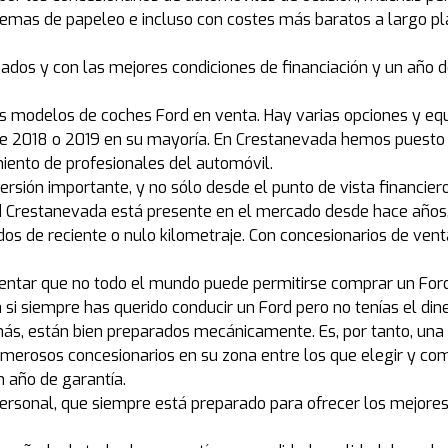
as de papeleo e incluso con costes más baratos a largo plaz
ados y con las mejores condiciones de financiación y un año 
s modelos de coches Ford en venta. Hay varias opciones y equ
de 2018 o 2019 en su mayoría. En Crestanevada hemos puesto e
miento de profesionales del automóvil.
sión importante, y no sólo desde el punto de vista financier
 red Crestanevada está presente en el mercado desde hace año
s de reciente o nulo kilometraje. Con concesionarios de venta
ntar que no todo el mundo puede permitirse comprar un Ford 
i siempre has querido conducir un Ford pero no tenías el din
s, están bien preparados mecánicamente. Es, por tanto, una 
numerosos concesionarios en su zona entre los que elegir y c
 año de garantía.
ersonal, que siempre está preparado para ofrecer los mejores