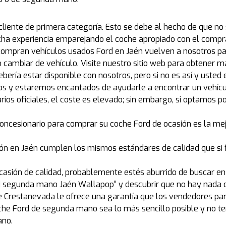
 cliente de primera categoría. Esto se debe al hecho de que 
a experiencia emparejando el coche apropiado con el compra
 compran vehículos usados Ford en Jaén vuelven a nosotros 
cambiar de vehículo. Visite nuestro sitio web para obtener m
 debería estar disponible con nosotros, pero si no es así y us
os y estaremos encantados de ayudarle a encontrar un vehíc
rios oficiales, el coste es elevado; sin embargo, si optamos po
oncesionario para comprar su coche Ford de ocasión es la mej
ión en Jaén cumplen los mismos estándares de calidad que si 
casión de calidad, probablemente estés aburrido de buscar en
ord segunda mano Jaén Wallapop” y descubrir que no hay nada
Crestanevada le ofrece una garantía que los vendedores par
he Ford de segunda mano sea lo más sencillo posible y no t
ano.