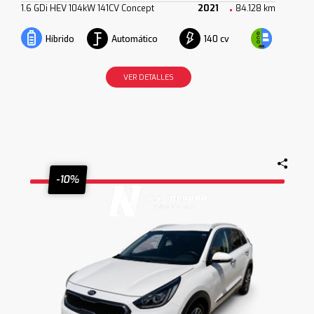
1.6 GDi HEV 104kW 141CV Concept
2021
84.128 km
Automático
140 cv
Híbrido
VER DETALLES
-10%