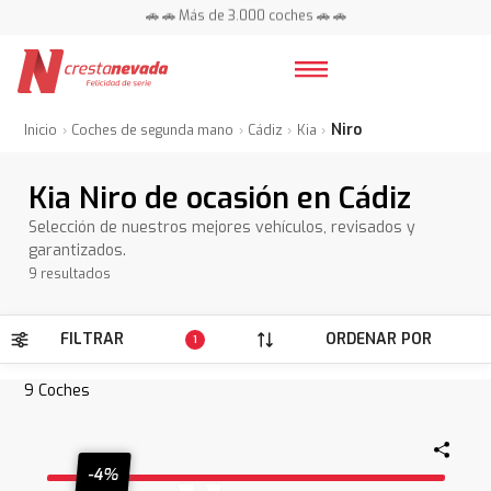
🚗 🚗 Más de 3.000 coches 🚗 🚗
📍 Centros en toda España ⭐
Niro
Inicio
Coches de segunda mano
Cádiz
Kia
Kia Niro de ocasión en Cádiz
Selección de nuestros mejores vehículos, revisados y
garantizados.
9 resultados
FILTRAR
ORDENAR POR
1
9
Coches
-4%