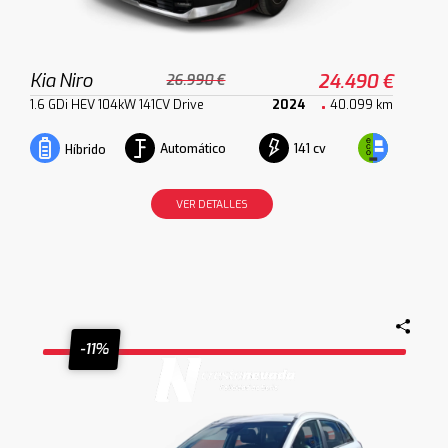
Kia Niro
24.490 €
26.990 €
1.6 GDi HEV 104kW 141CV Drive
2024
40.099 km
Automático
141 cv
Híbrido
VER DETALLES
-11%