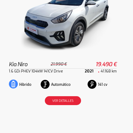
Kia Niro
19.490 €
21.990 €
1.6 GDi PHEV 104kW 141CV Drive
2021
41.168 km
Automático
141 cv
Híbrido
VER DETALLES