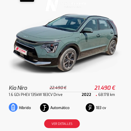
Kia Niro
21.490 €
22.490 €
1.6 GDi PHEV 135kW 183CV Drive
2022
68.178 km
Automático
183 cv
Híbrido
VER DETALLES