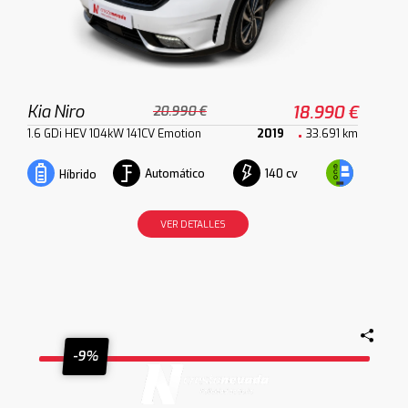
Kia Niro
18.990 €
20.990 €
1.6 GDi HEV 104kW 141CV Emotion
2019
33.691 km
Automático
140 cv
Híbrido
VER DETALLES
-9%