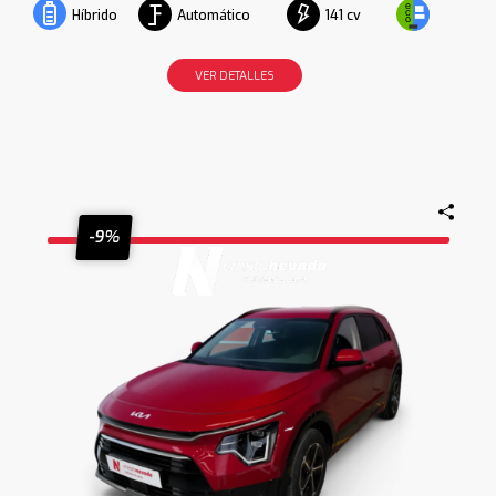
Automático
141 cv
Híbrido
VER DETALLES
-9%