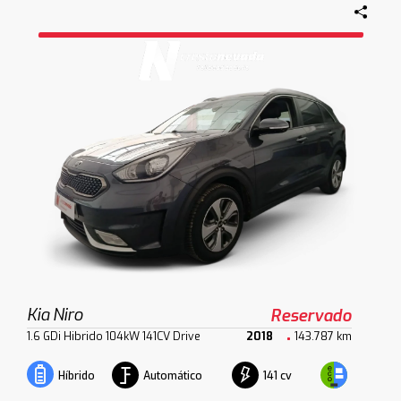
Kia Niro
Reservado
1.6 GDi Hibrido 104kW 141CV Drive
2018
143.787 km
Automático
141 cv
Híbrido