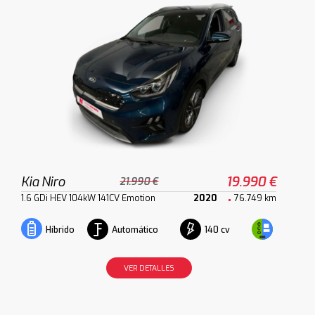
Kia Niro
19.990 €
21.990 €
1.6 GDi HEV 104kW 141CV Emotion
2020
76.749 km
Automático
140 cv
Híbrido
VER DETALLES