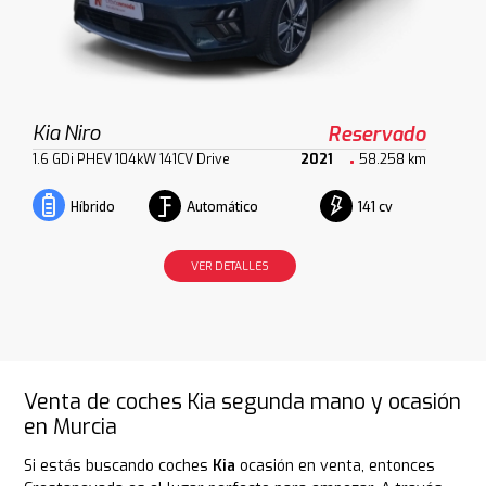
Kia Niro
Reservado
1.6 GDi PHEV 104kW 141CV Drive
2021
58.258 km
Automático
141 cv
Híbrido
VER DETALLES
Venta de coches Kia segunda mano y ocasión
en Murcia
Si estás buscando coches
Kia
ocasión en venta, entonces