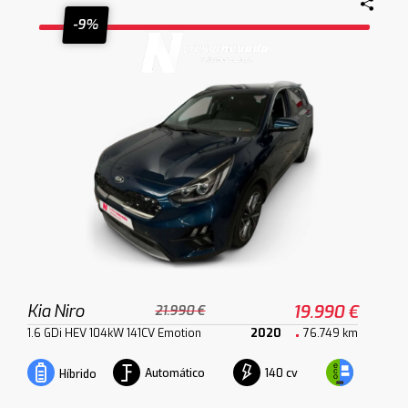
-9%
Kia Niro
19.990 €
21.990 €
1.6 GDi HEV 104kW 141CV Emotion
2020
76.749 km
Automático
140 cv
Híbrido