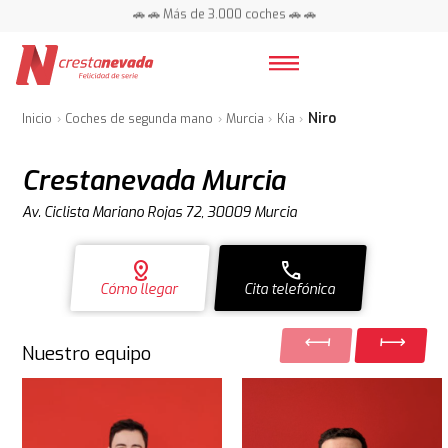
🚗 🚗 Más de 3.000 coches 🚗 🚗
📍 Centros en toda España ⭐
Niro
Inicio
Coches de segunda mano
Murcia
Kia
Crestanevada Murcia
Av. Ciclista Mariano Rojas 72, 30009 Murcia
distance
call
Cómo llegar
Cita telefónica
Nuestro equipo