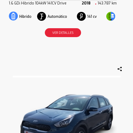
1.6 GDi Hibrido 104kW 141CV Drive
2018
143.787 km
Automático
141 cv
Híbrido
VER DETALLES