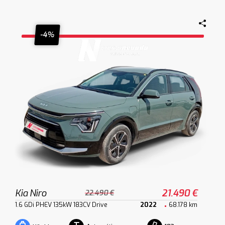
-4%
Kia Niro
21.490 €
22.490 €
1.6 GDi PHEV 135kW 183CV Drive
2022
68.178 km