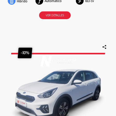
Automático
183 cv
Híbrido
VER DETALLES
-10%