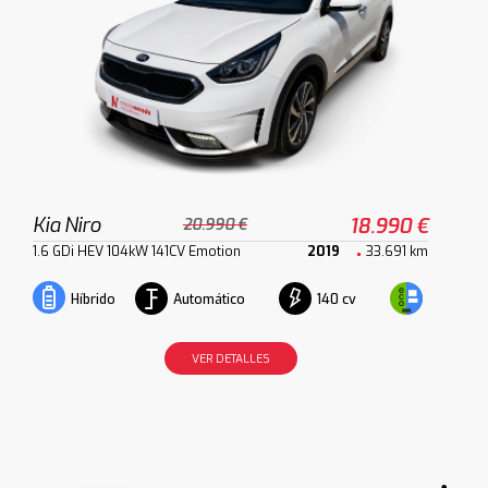
Kia Niro
18.990 €
20.990 €
1.6 GDi HEV 104kW 141CV Emotion
2019
33.691 km
Automático
140 cv
Híbrido
VER DETALLES