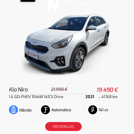
Kia Niro
19.490 €
21.990 €
1.6 GDi PHEV 104kW 141CV Drive
2021
41.168 km
Automático
141 cv
Híbrido
VER DETALLES