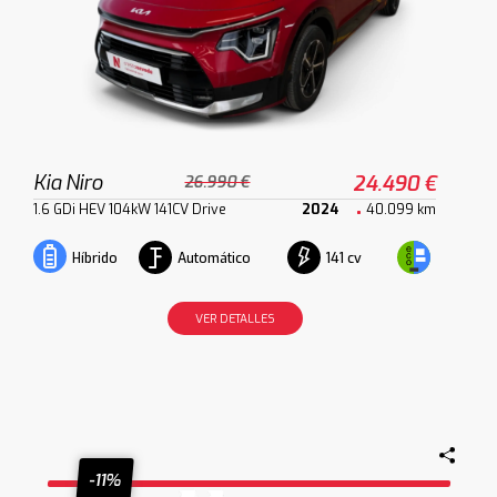
Kia Niro
24.490 €
26.990 €
1.6 GDi HEV 104kW 141CV Drive
2024
40.099 km
Automático
141 cv
Híbrido
VER DETALLES
-11%