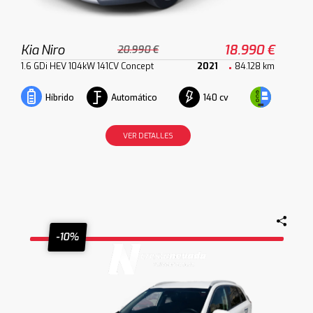
Kia Niro
18.990 €
20.990 €
1.6 GDi HEV 104kW 141CV Concept
2021
84.128 km
Automático
140 cv
Híbrido
VER DETALLES
-10%