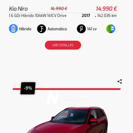
Kia Niro
14.990 €
16.990 €
1.6 GDi Hibrido 104kW 141CV Drive
2017
142.035 km
Automático
141 cv
Híbrido
VER DETALLES
-9%