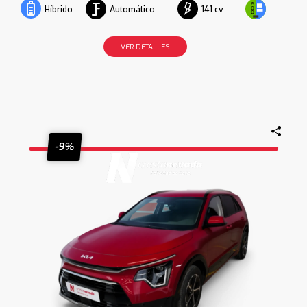
Automático
141 cv
Híbrido
VER DETALLES
-9%