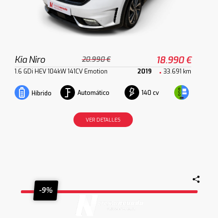
Kia Niro
18.990 €
20.990 €
1.6 GDi HEV 104kW 141CV Emotion
2019
33.691 km
Automático
140 cv
Híbrido
VER DETALLES
-9%