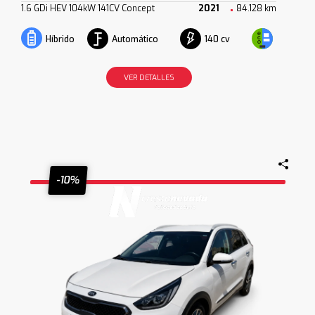
1.6 GDi HEV 104kW 141CV Concept
2021
84.128 km
Automático
140 cv
Híbrido
VER DETALLES
-10%