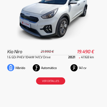
Kia Niro
19.490 €
21.990 €
1.6 GDi PHEV 104kW 141CV Drive
2021
41.168 km
Automático
141 cv
Híbrido
VER DETALLES