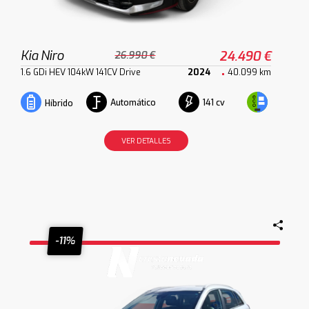
Kia Niro
24.490 €
26.990 €
1.6 GDi HEV 104kW 141CV Drive
2024
40.099 km
Automático
141 cv
Híbrido
VER DETALLES
-11%