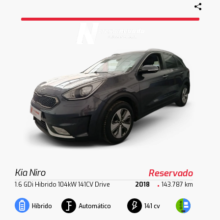
Kia Niro
Reservado
1.6 GDi Hibrido 104kW 141CV Drive
2018
143.787 km
Automático
141 cv
Híbrido