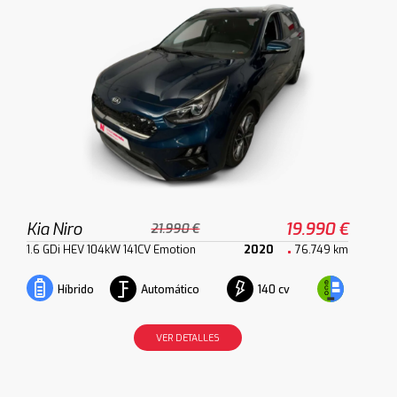
Kia Niro
19.990 €
21.990 €
1.6 GDi HEV 104kW 141CV Emotion
2020
76.749 km
Automático
140 cv
Híbrido
VER DETALLES