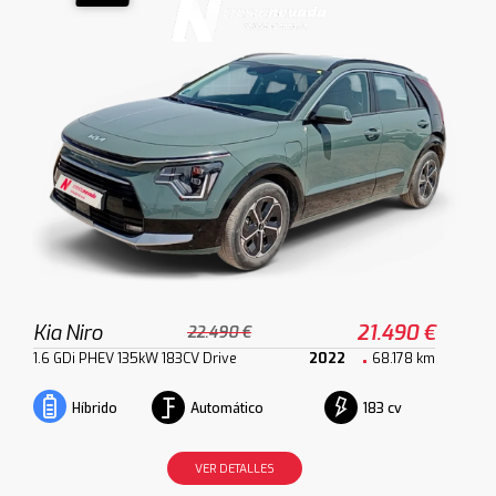
Kia Niro
21.490 €
22.490 €
1.6 GDi PHEV 135kW 183CV Drive
2022
68.178 km
Automático
183 cv
Híbrido
VER DETALLES