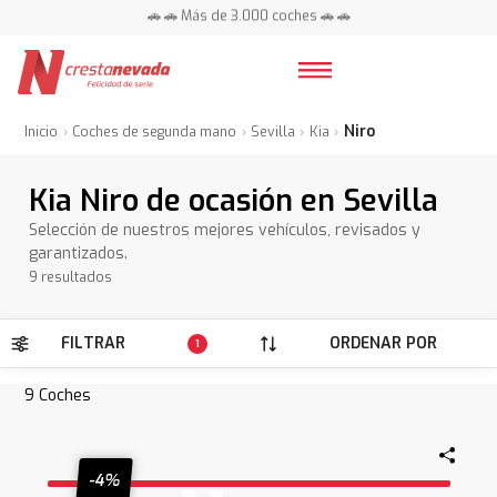
🚗 🚗 Más de 3.000 coches 🚗 🚗
📍 Centros en toda España ⭐
Niro
Inicio
Coches de segunda mano
Sevilla
Kia
Kia Niro de ocasión en Sevilla
Selección de nuestros mejores vehículos, revisados y
garantizados.
9 resultados
FILTRAR
ORDENAR POR
1
9
Coches
-4%