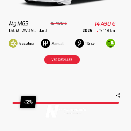
Mg MG3
14.490 €
16.490 €
1.5L MT 2WD Standard
2025
19.148 km
Gasolina
116 cv
Manual
VER DETALLES
-12%