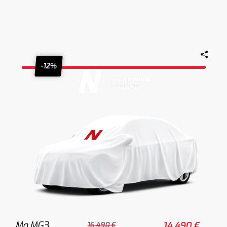
-12%
Mg MG3
14.490 €
16.490 €