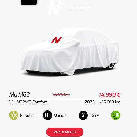
Mg MG3
14.990 €
16.990 €
1.5L MT 2WD Comfort
2025
15.668 km
Gasolina
116 cv
Manual
VER DETALLES