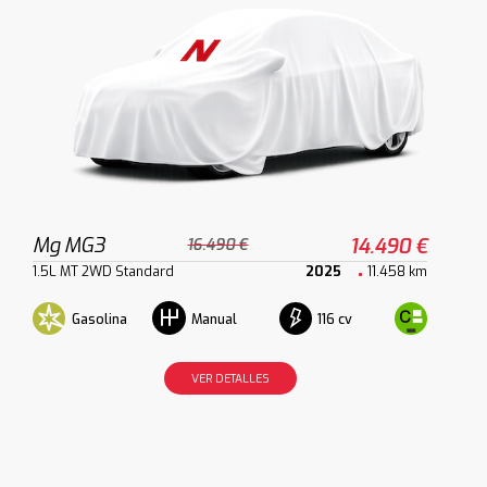
Mg MG3
14.490 €
16.490 €
1.5L MT 2WD Standard
2025
11.458 km
Gasolina
116 cv
Manual
VER DETALLES