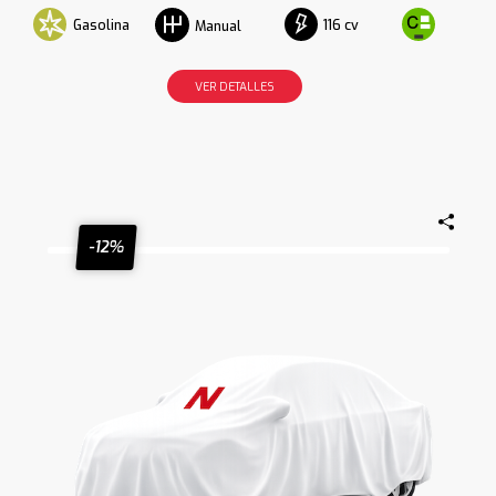
Gasolina
116 cv
Manual
VER DETALLES
-12%