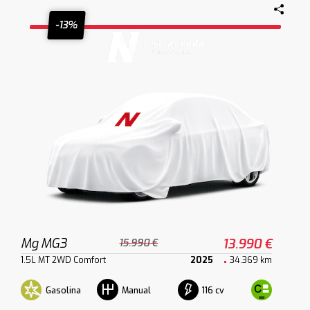
-13%
Mg MG3
13.990 €
15.990 €
1.5L MT 2WD Comfort
2025
34.369 km
Gasolina
116 cv
Manual