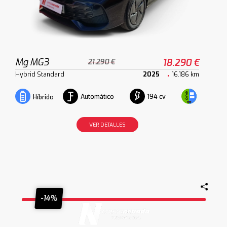
Mg MG3
18.290 €
21.290 €
Hybrid Standard
2025
16.186 km
Automático
194 cv
Híbrido
VER DETALLES
-14%