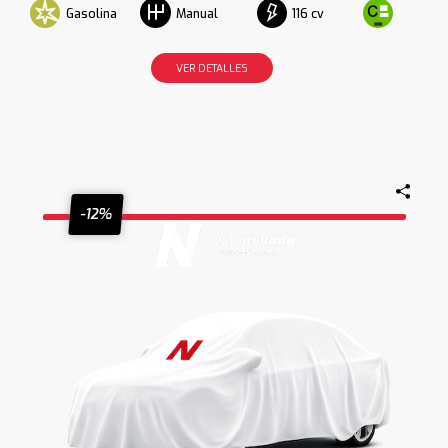
Gasolina
116 cv
Manual
VER DETALLES
-12%