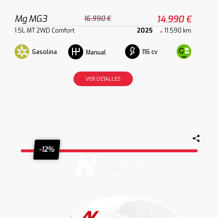
Mg MG3
14.990 €
16.990 €
1.5L MT 2WD Comfort
2025
11.590 km
Gasolina
116 cv
Manual
VER DETALLES
-12%