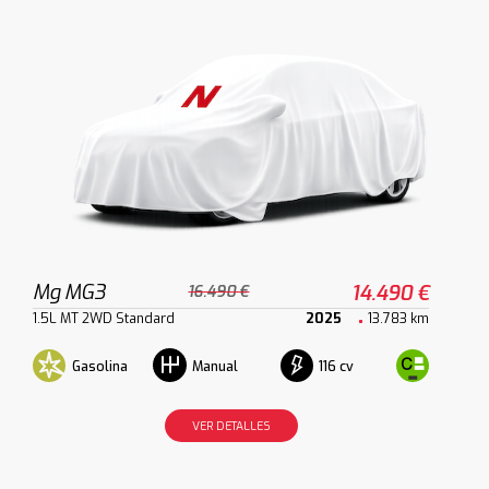
Mg MG3
14.490 €
16.490 €
1.5L MT 2WD Standard
2025
13.783 km
Gasolina
116 cv
Manual
VER DETALLES