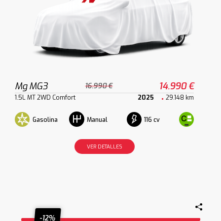
Mg MG3
14.990 €
16.990 €
1.5L MT 2WD Comfort
2025
29.148 km
Gasolina
116 cv
Manual
VER DETALLES
-12%