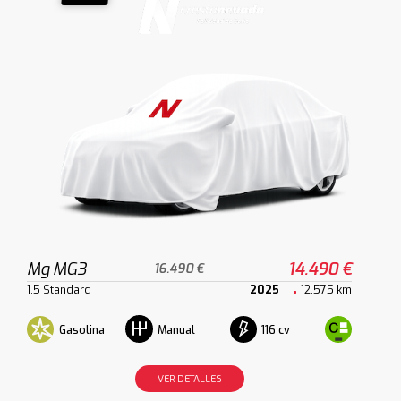
Mg MG3
14.490 €
16.490 €
1.5 Standard
2025
12.575 km
Gasolina
116 cv
Manual
VER DETALLES