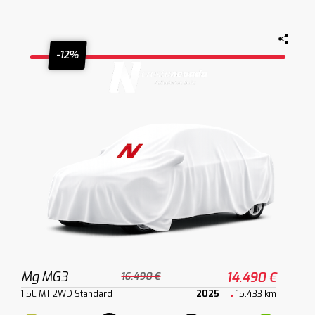
-12%
Mg MG3
14.490 €
16.490 €
1.5L MT 2WD Standard
2025
15.433 km