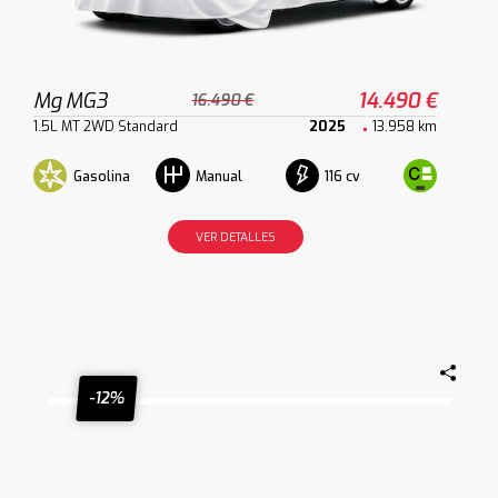
Mg MG3
14.490 €
16.490 €
1.5L MT 2WD Standard
2025
13.958 km
Gasolina
116 cv
Manual
VER DETALLES
-12%