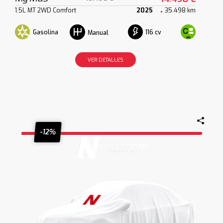
1.5L MT 2WD Comfort
2025
35.498 km
Gasolina
116 cv
Manual
VER DETALLES
-12%