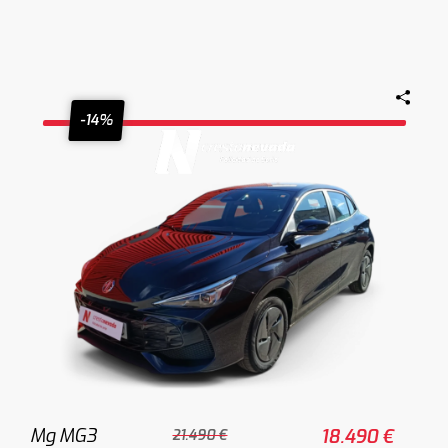
-14%
Mg MG3
18.490 €
21.490 €