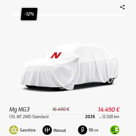
-12%
Mg MG3
14.490 €
16.490 €
1.5L MT 2WD Standard
2025
12.330 km
Gasolina
116 cv
Manual