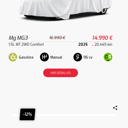
Mg MG3
14.990 €
16.990 €
1.5L MT 2WD Comfort
2025
20.445 km
Gasolina
116 cv
Manual
VER DETALLES
-12%