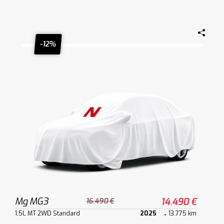
-12%
Mg MG3
14.490 €
16.490 €
1.5L MT 2WD Standard
2025
13.775 km