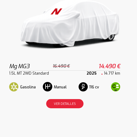
Mg MG3
14.490 €
16.490 €
1.5L MT 2WD Standard
2025
14.717 km
Gasolina
116 cv
Manual
VER DETALLES