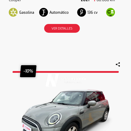
Gasolina
Automático
136 cv
VER DETALLES
-10%