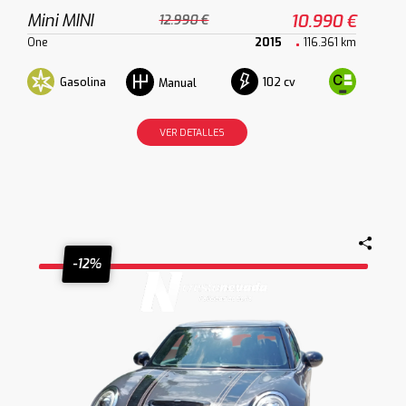
Mini MINI
10.990 €
12.990 €
One
2015
116.361 km
Gasolina
102 cv
Manual
VER DETALLES
-12%