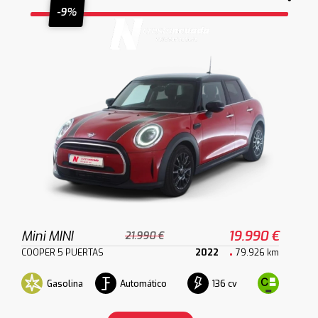
-9%
Mini MINI
19.990 €
21.990 €
COOPER 5 PUERTAS
2022
79.926 km
Gasolina
Automático
136 cv