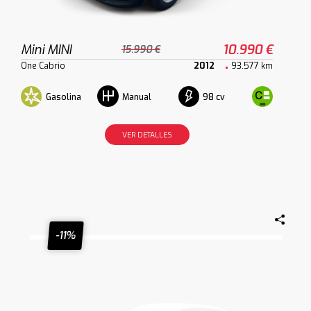
Mini MINI
10.990 €
15.990 €
One Cabrio
2012
93.577 km
Gasolina
98 cv
Manual
VER DETALLES
-11%