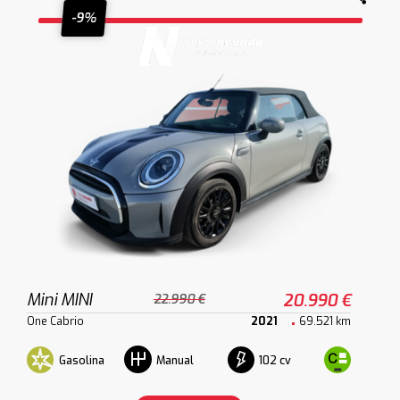
-9%
Mini MINI
20.990 €
22.990 €
One Cabrio
2021
69.521 km
Gasolina
102 cv
Manual