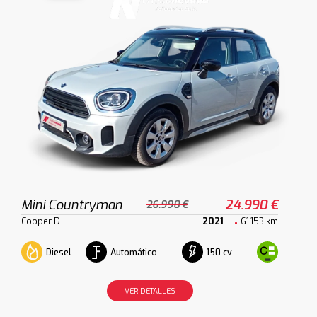
Mini Countryman
24.990 €
26.990 €
Cooper D
2021
61.153 km
Diesel
Automático
150 cv
VER DETALLES