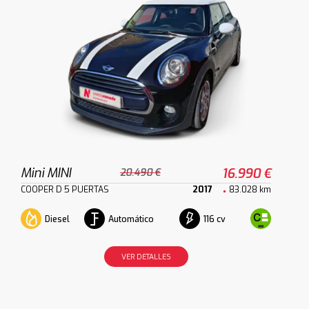
Mini MINI
16.990 €
20.490 €
COOPER D 5 PUERTAS
2017
83.028 km
Diesel
Automático
116 cv
VER DETALLES