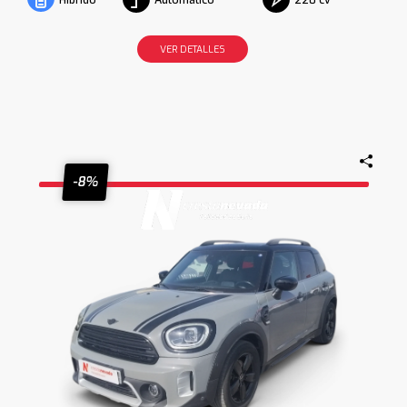
Híbrido
VER DETALLES
-8%