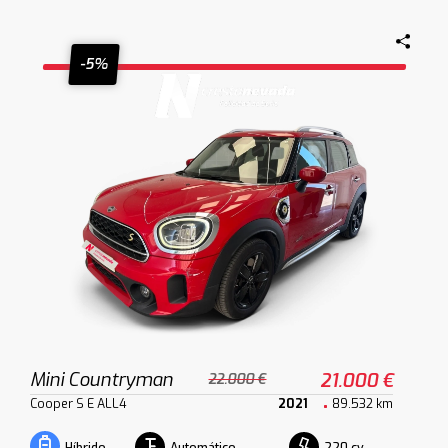
-5%
Mini Countryman
21.000 €
22.000 €
Cooper S E ALL4
2021
89.532 km
Automático
220 cv