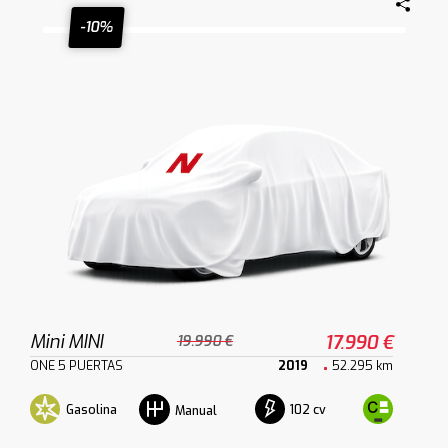
-10%
Mini MINI
17.990 €
19.990 €
ONE 5 PUERTAS
2019
52.295 km
Gasolina
102 cv
Manual