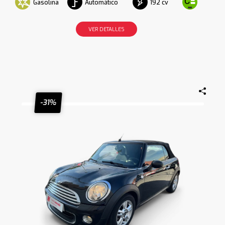
Gasolina
Automático
192 cv
VER DETALLES
-31%