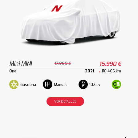
Mini MINI
15.990 €
17.990 €
One
2021
118.466 km
Gasolina
102 cv
Manual
VER DETALLES