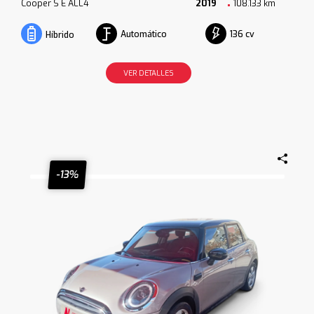
Cooper S E ALL4
2019
108.133 km
Automático
136 cv
Híbrido
VER DETALLES
-13%