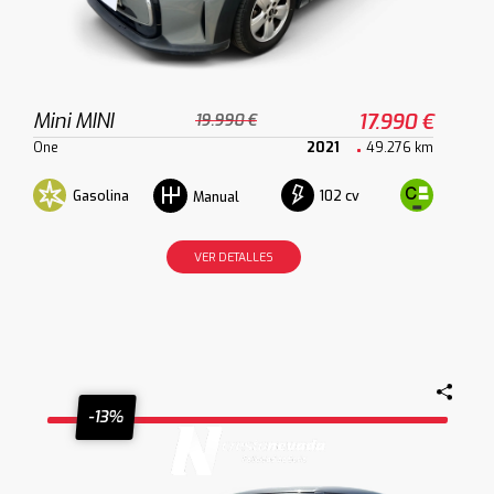
Mini MINI
17.990 €
19.990 €
One
2021
49.276 km
Gasolina
102 cv
Manual
VER DETALLES
-13%