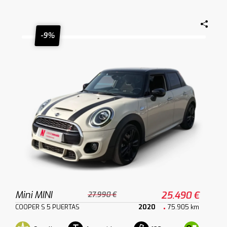
-9%
Mini MINI
25.490 €
27.990 €
COOPER S 5 PUERTAS
2020
75.905 km