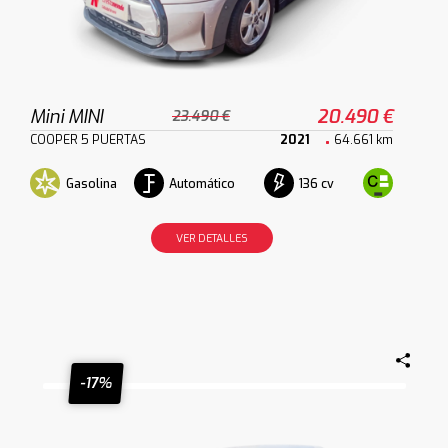
Mini MINI
20.490 €
23.490 €
COOPER 5 PUERTAS
2021
64.661 km
Gasolina
Automático
136 cv
VER DETALLES
-17%