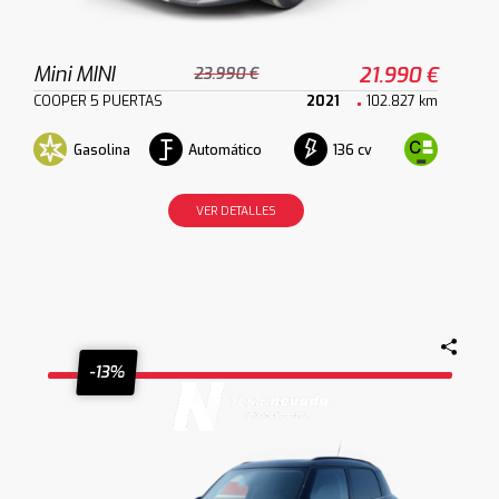
Mini MINI
21.990 €
23.990 €
COOPER 5 PUERTAS
2021
102.827 km
Gasolina
Automático
136 cv
VER DETALLES
-13%