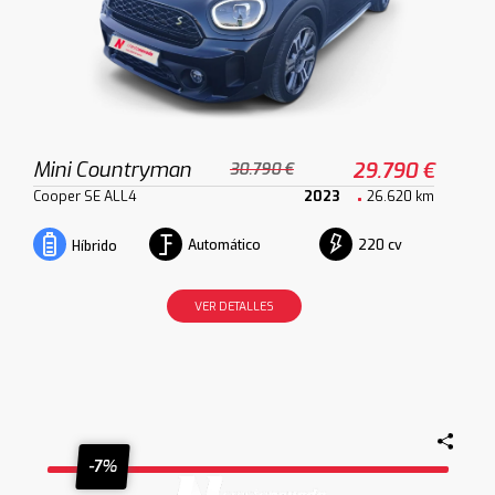
Mini Countryman
29.790 €
30.790 €
Cooper SE ALL4
2023
26.620 km
Automático
220 cv
Híbrido
VER DETALLES
-7%