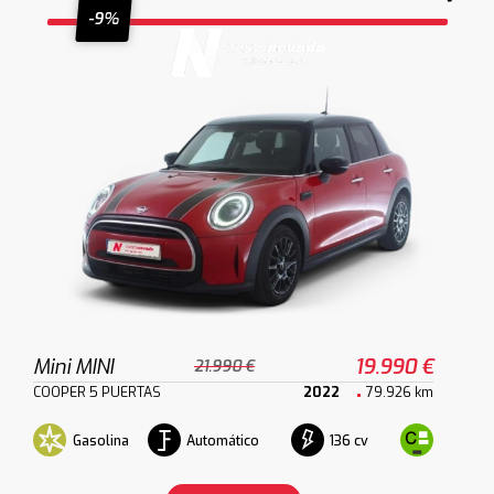
-9%
Mini MINI
19.990 €
21.990 €
COOPER 5 PUERTAS
2022
79.926 km
Gasolina
Automático
136 cv