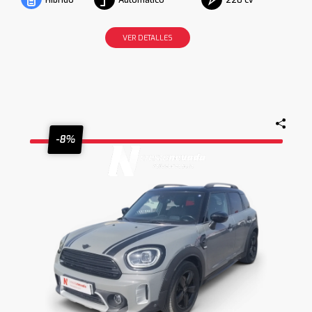
Híbrido
VER DETALLES
-8%