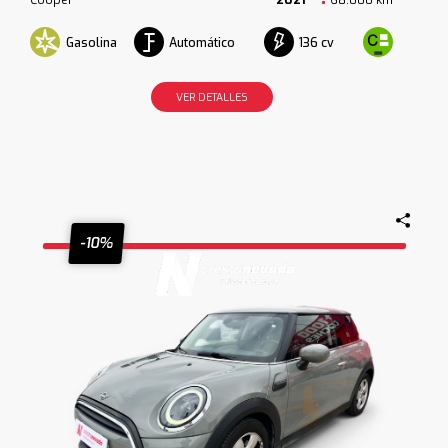
Gasolina
Automático
136 cv
VER DETALLES
-10%