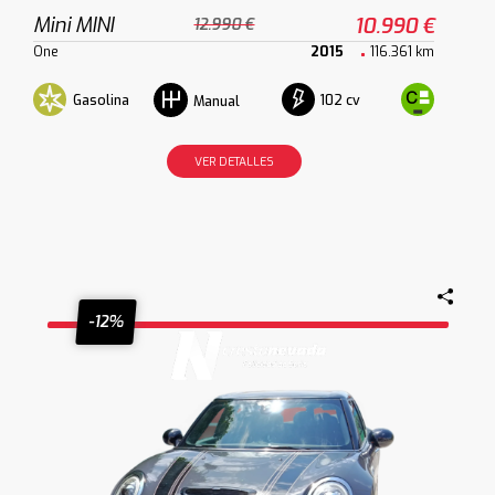
Mini MINI
10.990 €
12.990 €
One
2015
116.361 km
Gasolina
102 cv
Manual
VER DETALLES
-12%