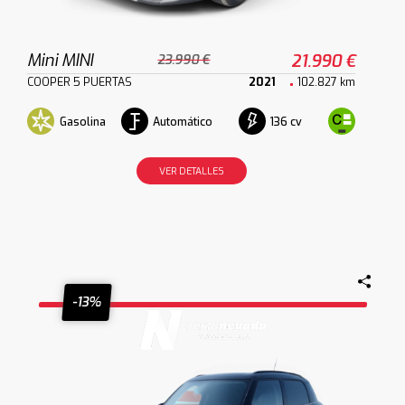
Mini MINI
21.990 €
23.990 €
COOPER 5 PUERTAS
2021
102.827 km
Gasolina
Automático
136 cv
VER DETALLES
-13%