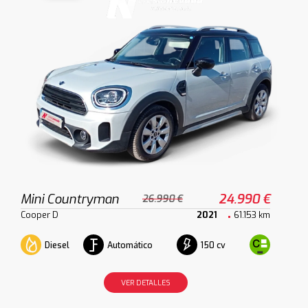
Mini Countryman
24.990 €
26.990 €
Cooper D
2021
61.153 km
Diesel
Automático
150 cv
VER DETALLES