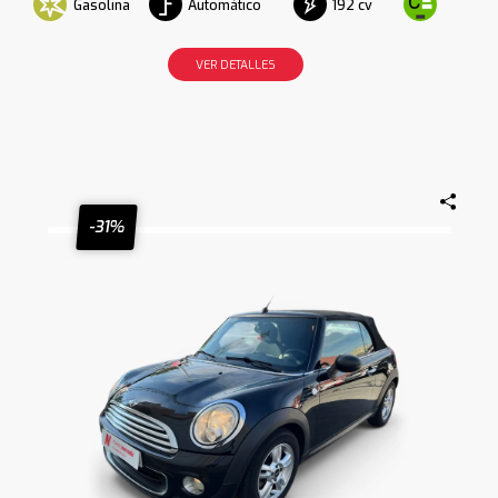
Gasolina
Automático
192 cv
VER DETALLES
-31%