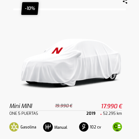
-10%
Mini MINI
17.990 €
19.990 €
ONE 5 PUERTAS
2019
52.295 km
Gasolina
102 cv
Manual