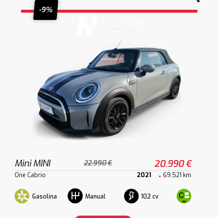
-9%
Mini MINI
20.990 €
22.990 €
One Cabrio
2021
69.521 km
Gasolina
102 cv
Manual