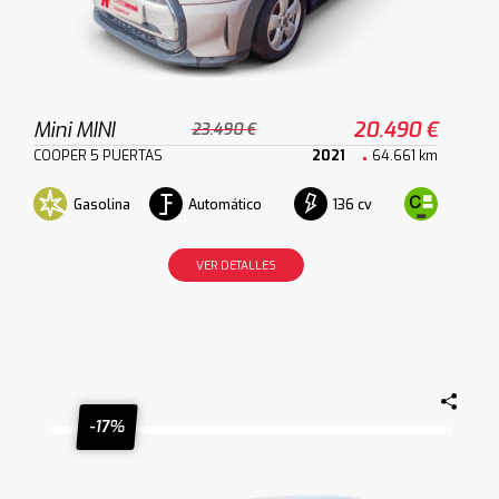
Mini MINI
20.490 €
23.490 €
COOPER 5 PUERTAS
2021
64.661 km
Gasolina
Automático
136 cv
VER DETALLES
-17%