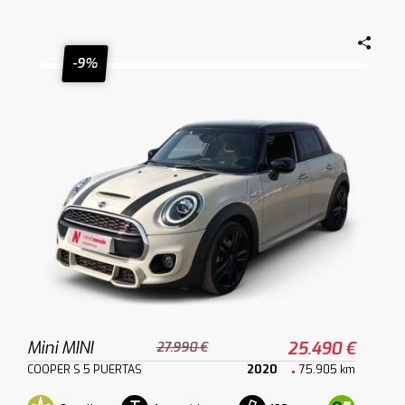
-9%
Mini MINI
25.490 €
27.990 €
COOPER S 5 PUERTAS
2020
75.905 km