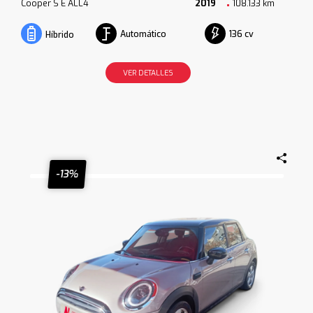
Cooper S E ALL4
2019
108.133 km
Automático
136 cv
Híbrido
VER DETALLES
-13%