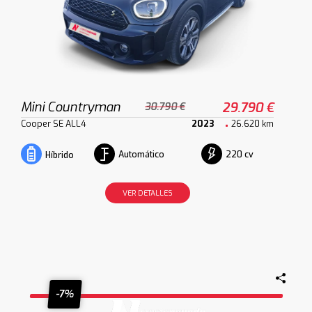
Mini Countryman
29.790 €
30.790 €
Cooper SE ALL4
2023
26.620 km
Automático
220 cv
Híbrido
VER DETALLES
-7%