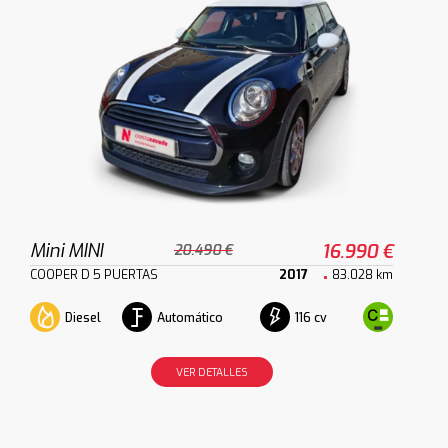
Mini MINI
16.990 €
20.490 €
COOPER D 5 PUERTAS
2017
83.028 km
Diesel
Automático
116 cv
VER DETALLES