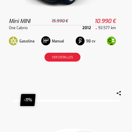
Mini MINI
10.990 €
15.990 €
One Cabrio
2012
93.577 km
Gasolina
98 cv
Manual
VER DETALLES
-11%