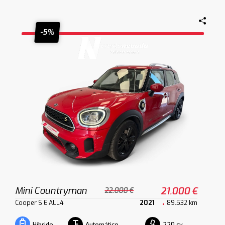
-5%
Mini Countryman
21.000 €
22.000 €
Cooper S E ALL4
2021
89.532 km
Automático
220 cv