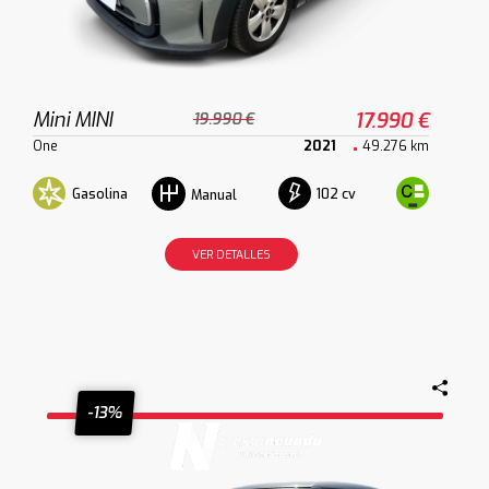
Mini MINI
17.990 €
19.990 €
One
2021
49.276 km
Gasolina
102 cv
Manual
VER DETALLES
-13%