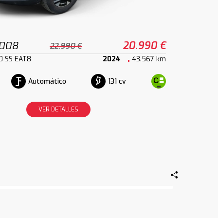
2008
20.990 €
22.990 €
0 SS EAT8
2024
43.567 km
Automático
131 cv
VER DETALLES