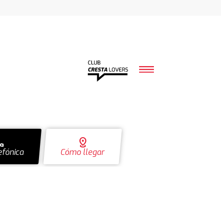
ll
distance
efónica
Cómo llegar