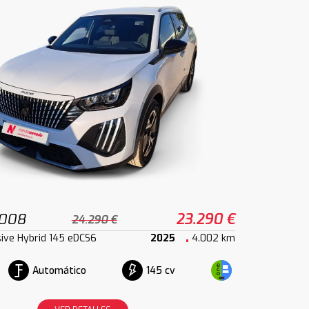
2008
23.290 €
24.290 €
ive Hybrid 145 eDCS6
2025
4.002 km
Automático
145 cv