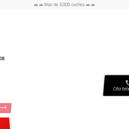
🚗 🚗 Más de 3.000 coches 🚗 🚗
📍 Centros en toda España ⭐
08
ca
Cita tel