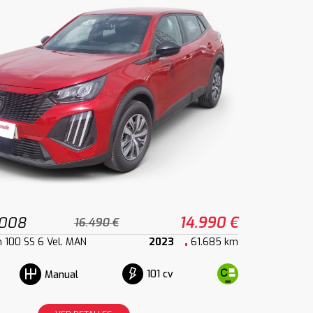
2008
14.990 €
16.490 €
h 100 SS 6 Vel. MAN
2023
61.685 km
101 cv
Manual