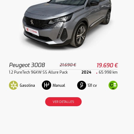
Peugeot 3008
19.690 €
21.690 €
1.2 PureTech 96KW SS Allure Pack
2024
65.998 km
Gasolina
131 cv
Manual
VER DETALLES