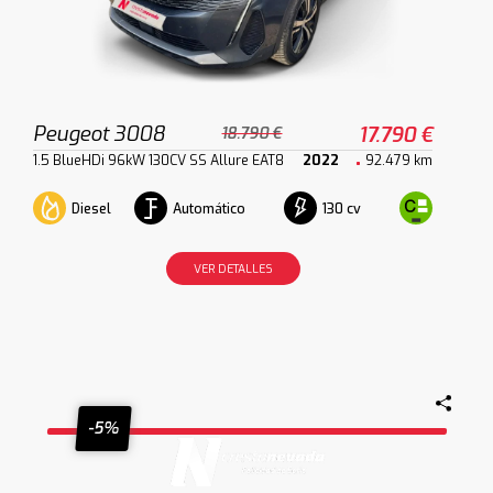
Peugeot 3008
17.790 €
18.790 €
1.5 BlueHDi 96kW 130CV SS Allure EAT8
2022
92.479 km
Diesel
Automático
130 cv
VER DETALLES
-5%