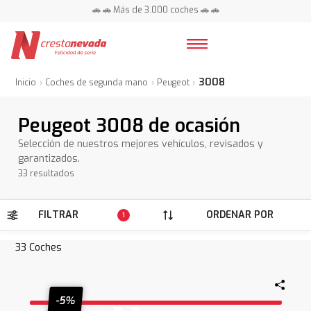
📍 Centros en toda España ⭐
🚗 🚗 Más de 3.000 coches 🚗 🚗
📍 Centros en toda España ⭐
3008
Inicio
Coches de segunda mano
Peugeot
Peugeot 3008 de ocasión
Selección de nuestros mejores vehículos, revisados y
garantizados.
33 resultados
FILTRAR
ORDENAR POR
1
33
Coches
-5%