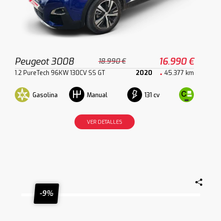
Peugeot 3008
16.990 €
18.990 €
1.2 PureTech 96KW 130CV SS GT
2020
45.377 km
Gasolina
131 cv
Manual
VER DETALLES
-9%