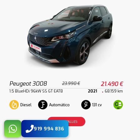
Peugeot 3008
21.490 €
23.990 €
1.5 BlueHDi 96kW SS GT EAT8
2021
68.159 km
Diesel
Automático
131 cv
VER DETALLES
919 994 836