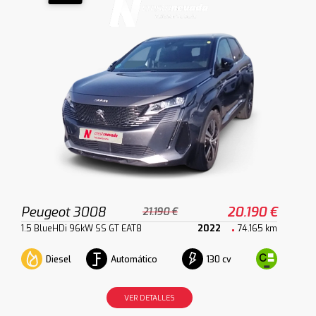
Peugeot 3008
20.190 €
21.190 €
1.5 BlueHDi 96kW SS GT EAT8
2022
74.165 km
Diesel
Automático
130 cv
VER DETALLES