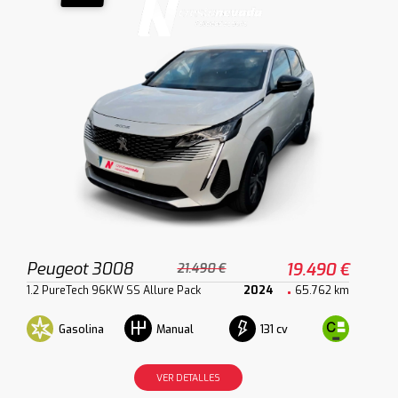
Peugeot 3008
19.490 €
21.490 €
1.2 PureTech 96KW SS Allure Pack
2024
65.762 km
Gasolina
131 cv
Manual
VER DETALLES