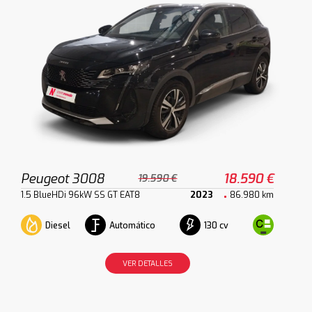
Peugeot 3008
18.590 €
19.590 €
1.5 BlueHDi 96kW SS GT EAT8
2023
86.980 km
Diesel
Automático
130 cv
VER DETALLES