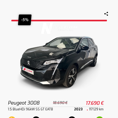
-5%
Peugeot 3008
17.690 €
18.690 €
1.5 BlueHDi 96kW SS GT EAT8
2023
117.129 km