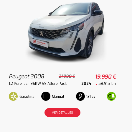
Peugeot 3008
19.990 €
21.990 €
1.2 PureTech 96KW SS Allure Pack
2024
58.915 km
Gasolina
131 cv
Manual
VER DETALLES