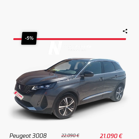
-5%
Peugeot 3008
21.090 €
22.090 €