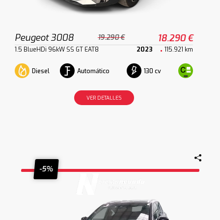
Peugeot 3008
18.290 €
19.290 €
1.5 BlueHDi 96kW SS GT EAT8
2023
115.921 km
Diesel
Automático
130 cv
VER DETALLES
-5%