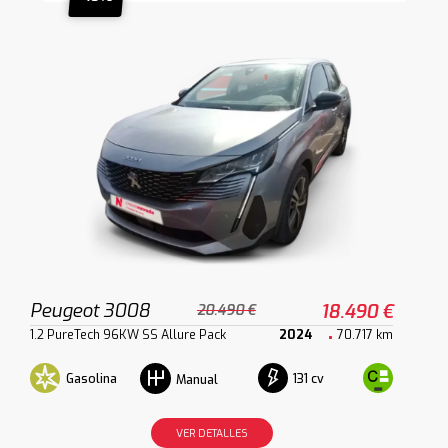
Peugeot 3008
18.490 €
20.490 €
1.2 PureTech 96KW SS Allure Pack
2024
70.717 km
Gasolina
131 cv
Manual
VER DETALLES