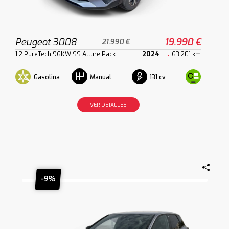
Peugeot 3008
19.990 €
21.990 €
1.2 PureTech 96KW SS Allure Pack
2024
63.201 km
Gasolina
131 cv
Manual
VER DETALLES
-9%