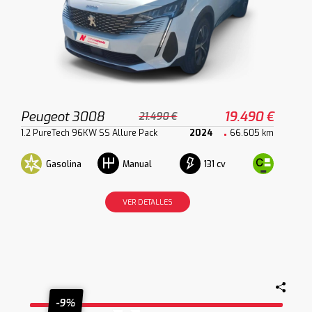
Peugeot 3008
19.490 €
21.490 €
1.2 PureTech 96KW SS Allure Pack
2024
66.605 km
Gasolina
131 cv
Manual
VER DETALLES
-9%