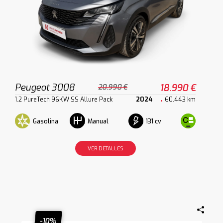
Peugeot 3008
18.990 €
20.990 €
1.2 PureTech 96KW SS Allure Pack
2024
60.443 km
Gasolina
131 cv
Manual
VER DETALLES
-10%