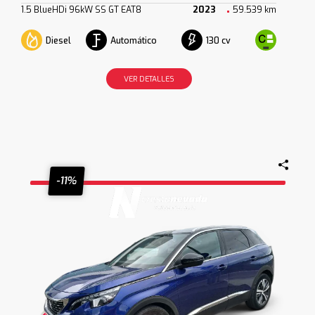
1.5 BlueHDi 96kW SS GT EAT8
2023
59.539 km
Diesel
Automático
130 cv
VER DETALLES
-11%