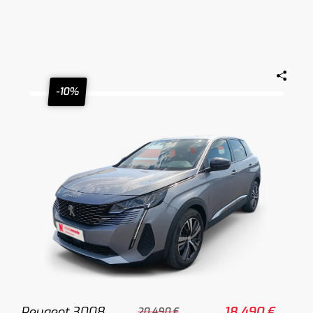
-10%
Peugeot 3008
18.490 €
20.490 €