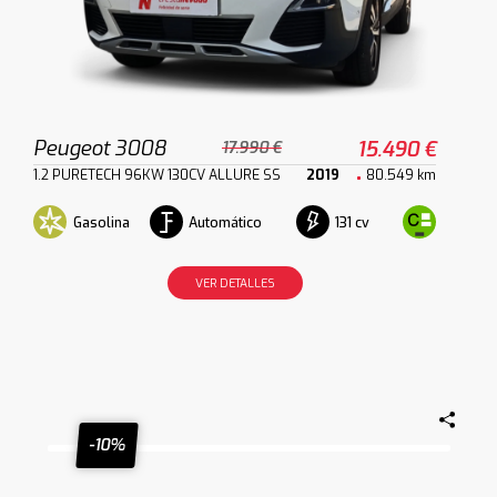
Peugeot 3008
15.490 €
17.990 €
1.2 PURETECH 96KW 130CV ALLURE SS
2019
80.549 km
Gasolina
Automático
131 cv
VER DETALLES
-10%