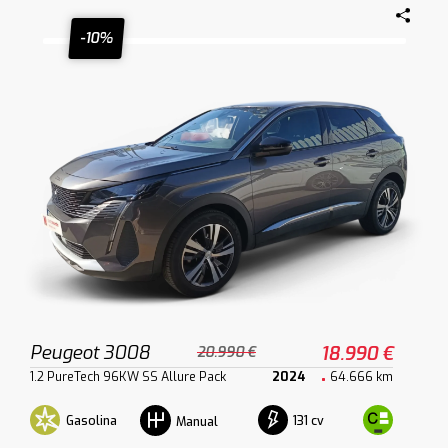
-10%
Peugeot 3008
18.990 €
20.990 €
1.2 PureTech 96KW SS Allure Pack
2024
64.666 km
Gasolina
131 cv
Manual