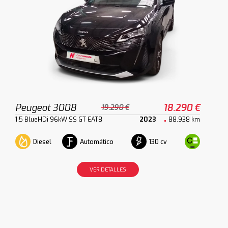
Peugeot 3008
18.290 €
19.290 €
1.5 BlueHDi 96kW SS GT EAT8
2023
88.938 km
Diesel
Automático
130 cv
VER DETALLES