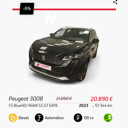
-5%
Peugeot 3008
20.890 €
21.890 €
1.5 BlueHDi 96kW SS GT EAT8
2023
57.344 km
Diesel
Automático
130 cv