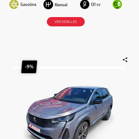
Gasolina
131 cv
Manual
VER DETALLES
-9%