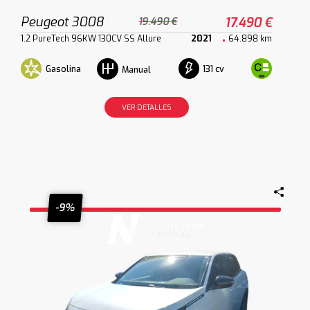
Peugeot 3008
17.490 €
19.490 €
1.2 PureTech 96KW 130CV SS Allure
2021
64.898 km
Gasolina
131 cv
Manual
VER DETALLES
-9%