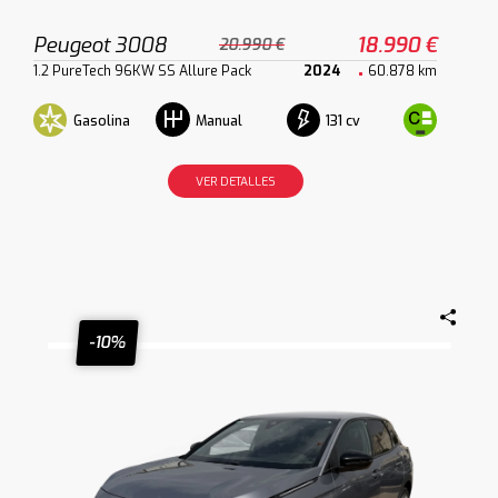
Peugeot 3008
18.990 €
20.990 €
1.2 PureTech 96KW SS Allure Pack
2024
60.878 km
Gasolina
131 cv
Manual
VER DETALLES
-10%