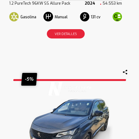
1.2 PureTech 96KW SS Allure Pack
2024
54.553 km
Gasolina
131 cv
Manual
VER DETALLES
-5%