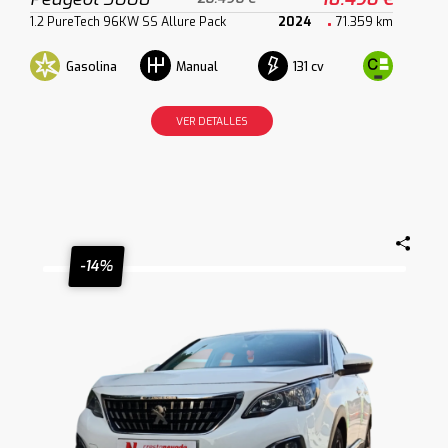
1.2 PureTech 96KW SS Allure Pack
2024
71.359 km
Gasolina
131 cv
Manual
VER DETALLES
-14%