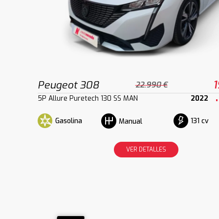
Peugeot 308
1
22.990 €
5P Allure Puretech 130 SS MAN
2022
Gasolina
131 cv
Manual
VER DETALLES