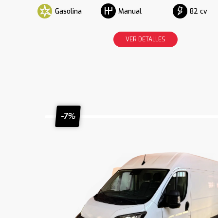
Gasolina
82 cv
Manual
VER DETALLES
-7%