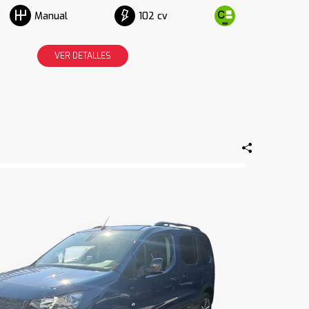
102 cv
Manual
VER DETALLES