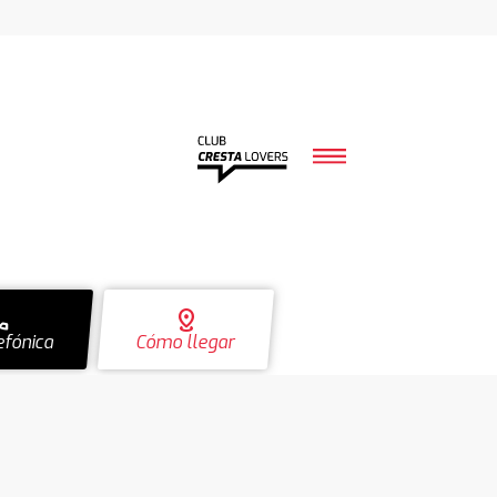
ll
distance
efónica
Cómo llegar