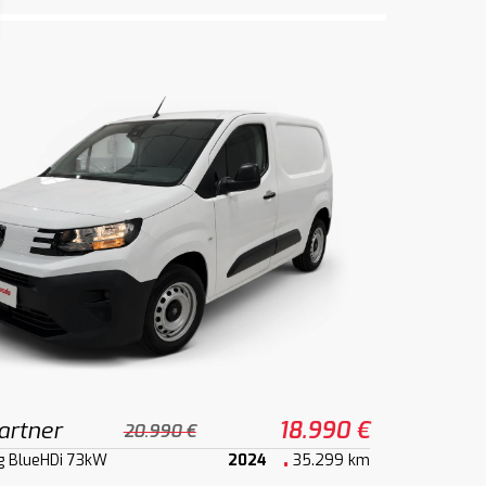
artner
18.990 €
20.990 €
g BlueHDi 73kW
2024
35.299 km