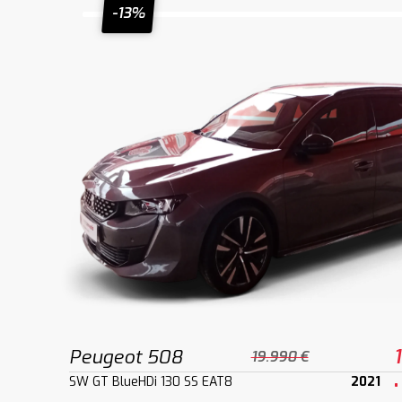
-13%
Peugeot 508
19.990 €
SW GT BlueHDi 130 SS EAT8
2021