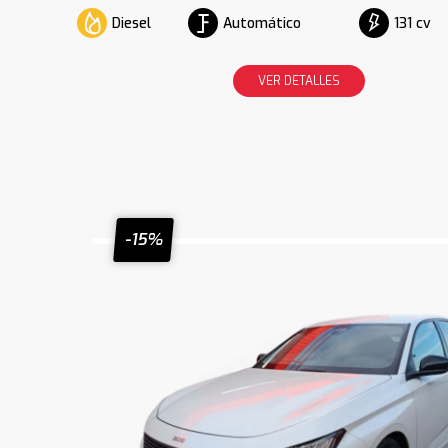
Diesel
Automático
131 cv
VER DETALLES
-15%