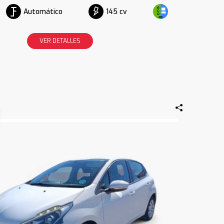
Automático
145 cv
VER DETALLES