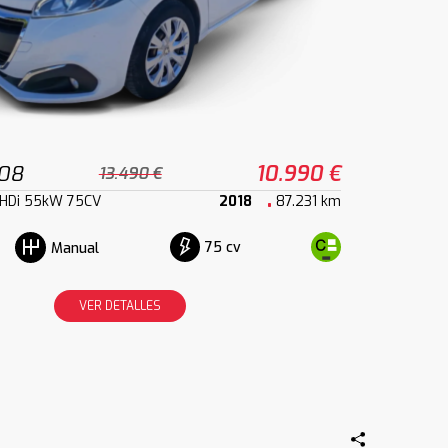
208
10.990 €
13.490 €
eHDi 55kW 75CV
2018
87.231 km
75 cv
Manual
VER DETALLES