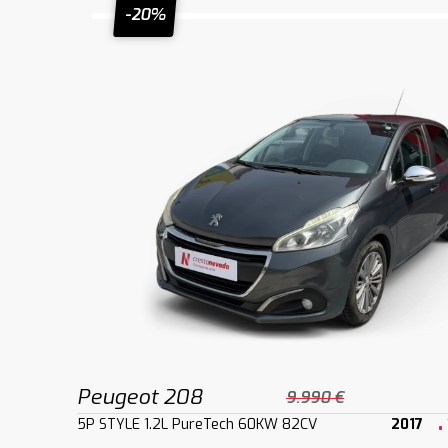
-20%
Peugeot 208
9.990 €
5P STYLE 1.2L PureTech 60KW 82CV
2017