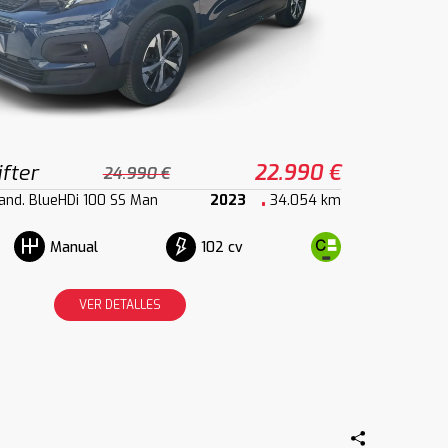
fter
22.990 €
24.990 €
and. BlueHDi 100 SS Man
2023
34.054 km
102 cv
Manual
VER DETALLES