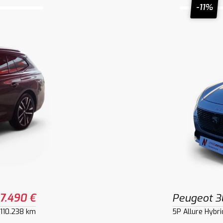
-11%
17.490 €
Peugeot 
110.238 km
5P Allure Hybr