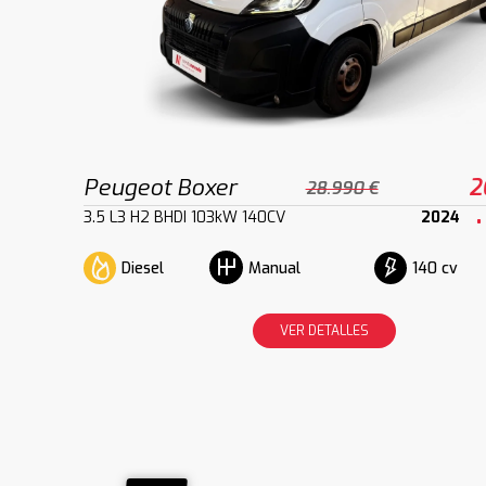
Peugeot Boxer
2
28.990 €
3.5 L3 H2 BHDI 103kW 140CV
2024
Diesel
140 cv
Manual
VER DETALLES