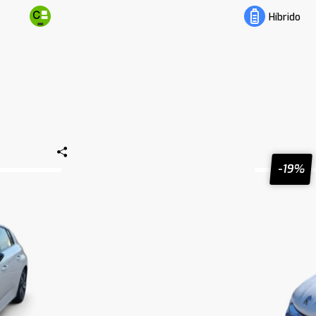
Híbrido
-19%