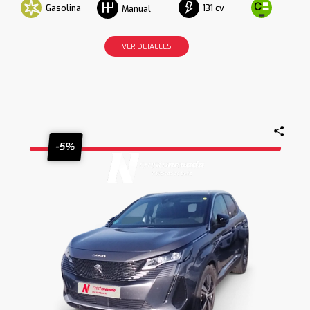
Gasolina
131 cv
Manual
VER DETALLES
-5%