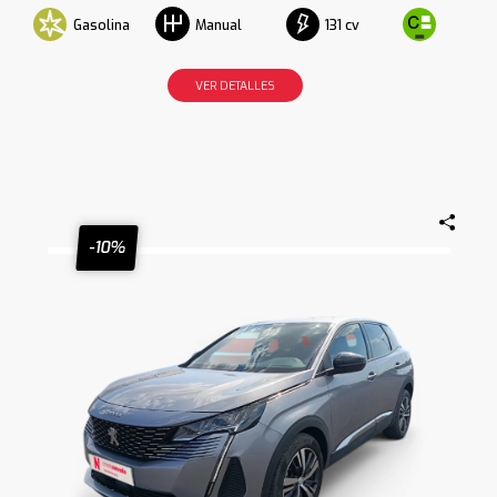
Gasolina
131 cv
Manual
VER DETALLES
-10%