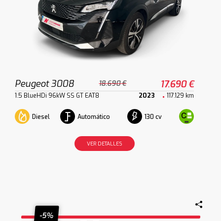
Peugeot 3008
17.690 €
18.690 €
1.5 BlueHDi 96kW SS GT EAT8
2023
117.129 km
Diesel
Automático
130 cv
VER DETALLES
-5%