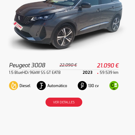
Peugeot 3008
21.090 €
22.090 €
1.5 BlueHDi 96kW SS GT EAT8
2023
59.539 km
Diesel
Automático
130 cv
VER DETALLES