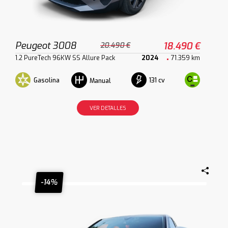
Peugeot 3008
18.490 €
20.490 €
1.2 PureTech 96KW SS Allure Pack
2024
71.359 km
Gasolina
131 cv
Manual
VER DETALLES
-14%