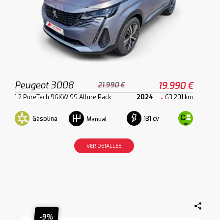
Peugeot 3008
19.990 €
21.990 €
1.2 PureTech 96KW SS Allure Pack
2024
63.201 km
Gasolina
131 cv
Manual
VER DETALLES
-9%