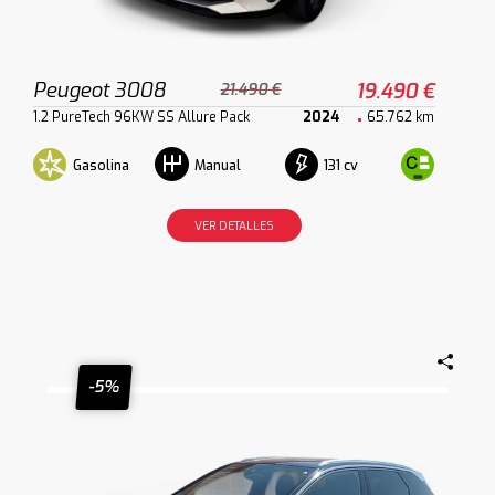
Peugeot 3008
19.490 €
21.490 €
1.2 PureTech 96KW SS Allure Pack
2024
65.762 km
Gasolina
131 cv
Manual
VER DETALLES
-5%