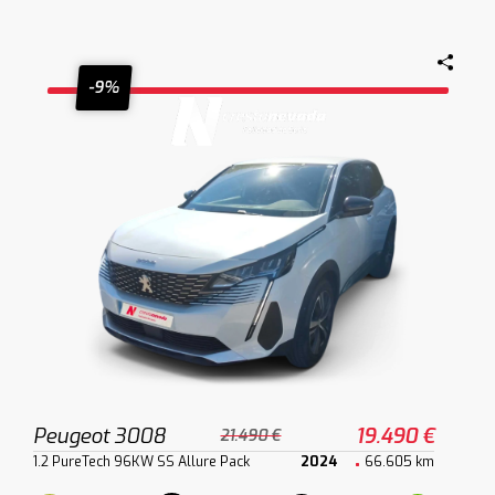
-9%
Peugeot 3008
19.490 €
21.490 €
1.2 PureTech 96KW SS Allure Pack
2024
66.605 km