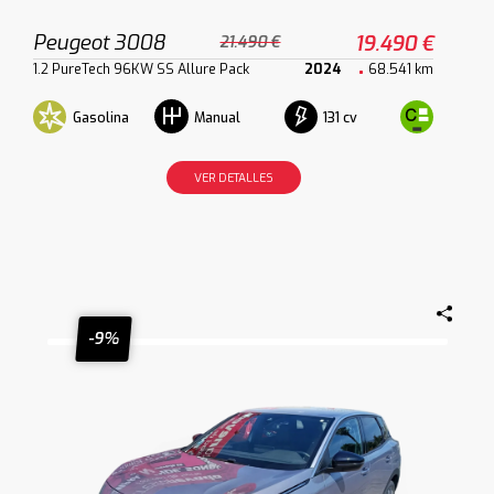
Peugeot 3008
19.490 €
21.490 €
1.2 PureTech 96KW SS Allure Pack
2024
68.541 km
Gasolina
131 cv
Manual
VER DETALLES
-9%