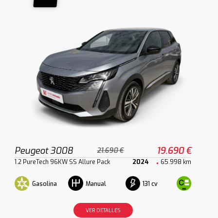
Peugeot 3008
19.690 €
21.690 €
1.2 PureTech 96KW SS Allure Pack
2024
65.998 km
Gasolina
131 cv
Manual
VER DETALLES