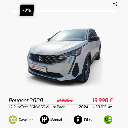
-9%
Peugeot 3008
19.990 €
21.990 €
1.2 PureTech 96KW SS Allure Pack
2024
58.915 km
Gasolina
131 cv
Manual