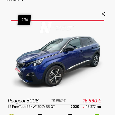
-11%
Peugeot 3008
16.990 €
18.990 €
1.2 PureTech 96KW 130CV SS GT
2020
45.377 km