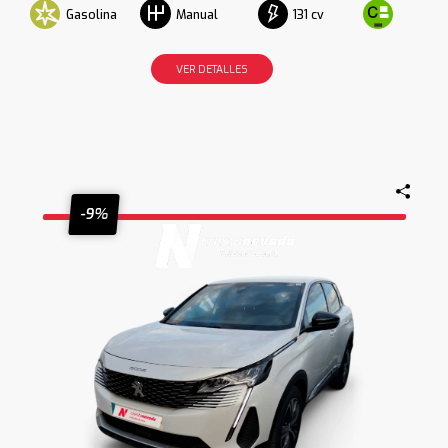
Gasolina
131 cv
Manual
VER DETALLES
-9%