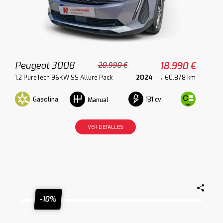
Peugeot 3008
18.990 €
20.990 €
1.2 PureTech 96KW SS Allure Pack
2024
60.878 km
Gasolina
131 cv
Manual
VER DETALLES
-10%