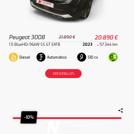
Peugeot 3008
20.890 €
21.890 €
1.5 BlueHDi 96kW SS GT EAT8
2023
57.344 km
Diesel
Automático
130 cv
VER DETALLES
-10%