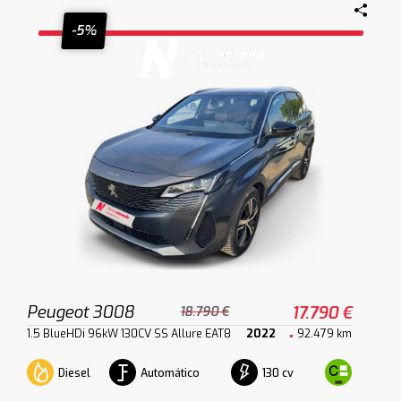
-5%
Peugeot 3008
17.790 €
18.790 €
1.5 BlueHDi 96kW 130CV SS Allure EAT8
2022
92.479 km
Diesel
Automático
130 cv