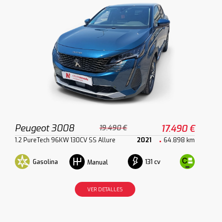
Peugeot 3008
17.490 €
19.490 €
1.2 PureTech 96KW 130CV SS Allure
2021
64.898 km
Gasolina
131 cv
Manual
VER DETALLES