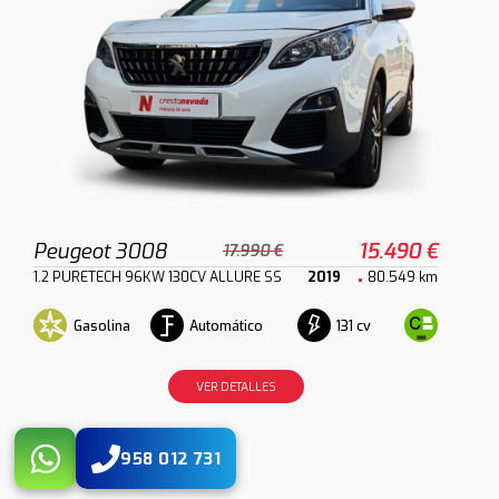
Peugeot 3008
15.490 €
17.990 €
1.2 PURETECH 96KW 130CV ALLURE SS
2019
80.549 km
Gasolina
Automático
131 cv
VER DETALLES
958 012 731