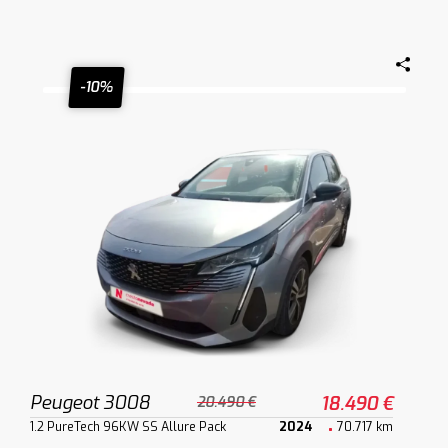
-10%
Peugeot 3008
18.490 €
20.490 €
1.2 PureTech 96KW SS Allure Pack
2024
70.717 km