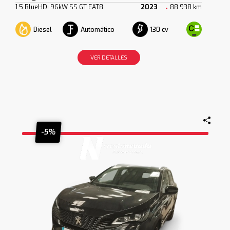
1.5 BlueHDi 96kW SS GT EAT8
2023
88.938 km
Diesel
Automático
130 cv
VER DETALLES
-5%