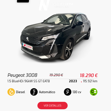
Peugeot 3008
18.290 €
19.290 €
1.5 BlueHDi 96kW SS GT EAT8
2023
115.921 km
Diesel
Automático
130 cv
VER DETALLES