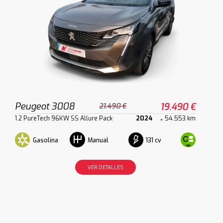
Peugeot 3008
19.490 €
21.490 €
1.2 PureTech 96KW SS Allure Pack
2024
54.553 km
Gasolina
131 cv
Manual
VER DETALLES