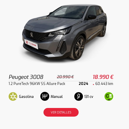
Peugeot 3008
18.990 €
20.990 €
1.2 PureTech 96KW SS Allure Pack
2024
60.443 km
Gasolina
131 cv
Manual
VER DETALLES