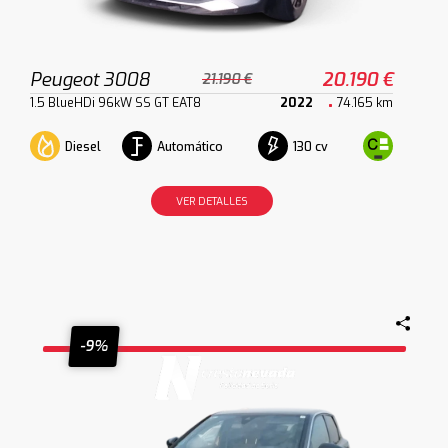
Peugeot 3008
20.190 €
21.190 €
1.5 BlueHDi 96kW SS GT EAT8
2022
74.165 km
Diesel
Automático
130 cv
VER DETALLES
-9%