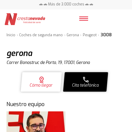
📍 Centros en toda España ⭐
🚗 🚗 Más de 3.000 coches 🚗 🚗
📍 Centros en toda España ⭐
3008
Inicio
Coches de segunda mano
Gerona
Peugeot
gerona
Carrer Bonastruc de Porta, 19, 17001, Gerona
distance
call
Cómo llegar
Cita telefónica
Nuestro equipo