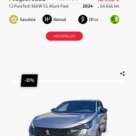
1.2 PureTech 96KW SS Allure Pack
2024
64.666 km
Gasolina
131 cv
Manual
VER DETALLES
-10%