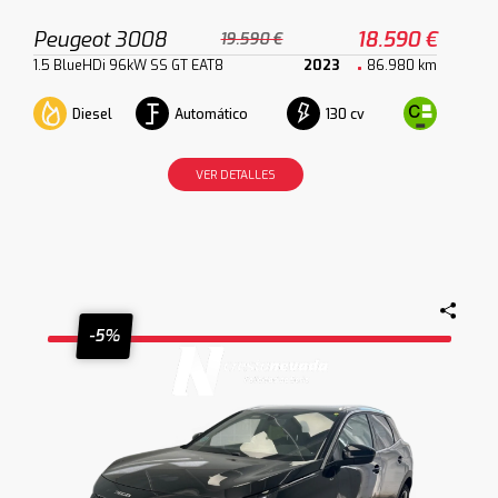
Peugeot 3008
18.590 €
19.590 €
1.5 BlueHDi 96kW SS GT EAT8
2023
86.980 km
Diesel
Automático
130 cv
VER DETALLES
-5%