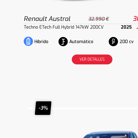
Renault Austral
3
32.990 €
Techno ETech Full Hybrid 147kW 200CV
2025
Automático
200 cv
Híbrido
VER DETALLES
-3%