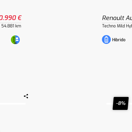
0.990 €
Renault Au
54.881 km
Techno Mild Hy
Híbrido
-8%