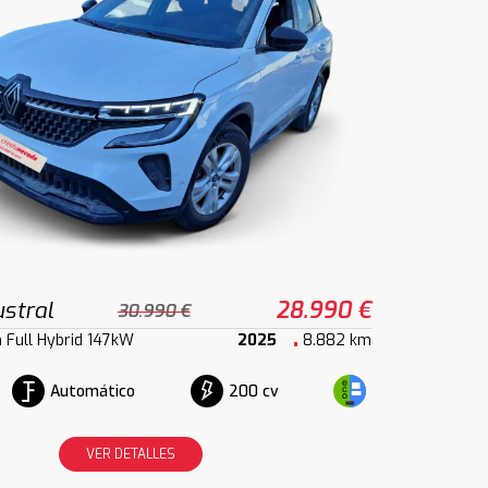
stral
28.990 €
30.990 €
h Full Hybrid 147kW
2025
8.882 km
Automático
200 cv
VER DETALLES