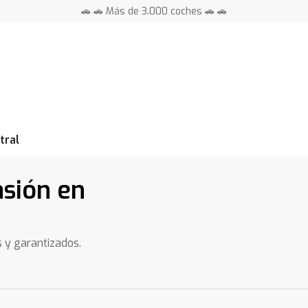
🚗 🚗 Más de 3.000 coches 🚗 🚗
📍 Centros en toda España ⭐
tral
asión en
s y garantizados.