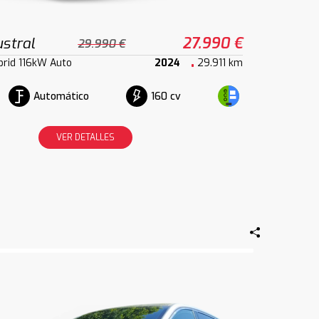
stral
27.990 €
29.990 €
brid 116kW Auto
2024
29.911 km
Automático
160 cv
VER DETALLES