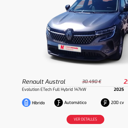
Renault Austral
2
30.490 €
Evolution ETech Full Hybrid 147kW
2025
Automático
200 cv
Híbrido
VER DETALLES