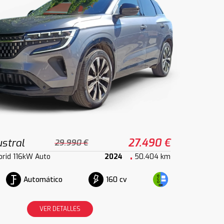
stral
27.490 €
29.990 €
brid 116kW Auto
2024
50.404 km
Automático
160 cv
VER DETALLES