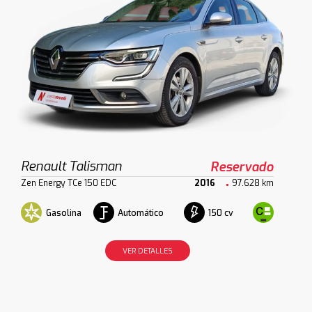
Renault Talisman
Reservado
Zen Energy TCe 150 EDC
2016
97.628 km
Gasolina
Automático
150 cv
VER DETALLES