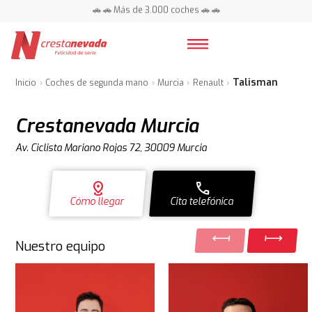
🚗 🚗 Más de 3.000 coches 🚗 🚗
📍 Centros en toda España ⭐
Talisman
Inicio
Coches de segunda mano
Murcia
Renault
Crestanevada Murcia
Av. Ciclista Mariano Rojas 72, 30009 Murcia
distance
call
Cómo llegar
Cita telefónica
Nuestro equipo