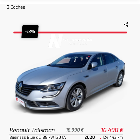
3
Coches
-13%
Renault Talisman
16.490 €
18.990 €
Business Blue dCi 88 kW 120 CV
2020
124.443 km