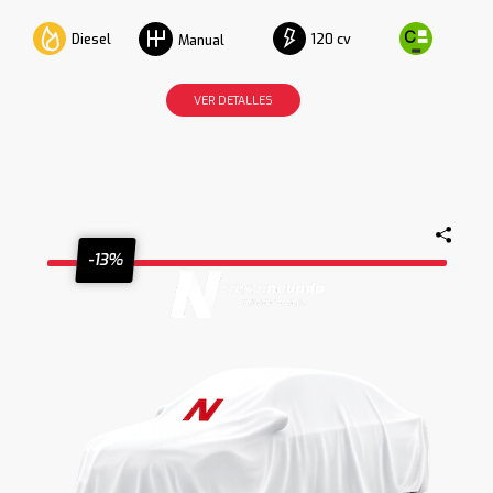
Diesel
120 cv
Manual
VER DETALLES
-13%