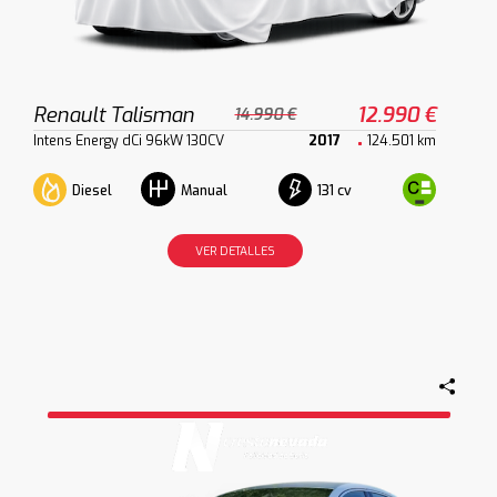
Renault Talisman
12.990 €
14.990 €
Intens Energy dCi 96kW 130CV
2017
124.501 km
Diesel
131 cv
Manual
VER DETALLES