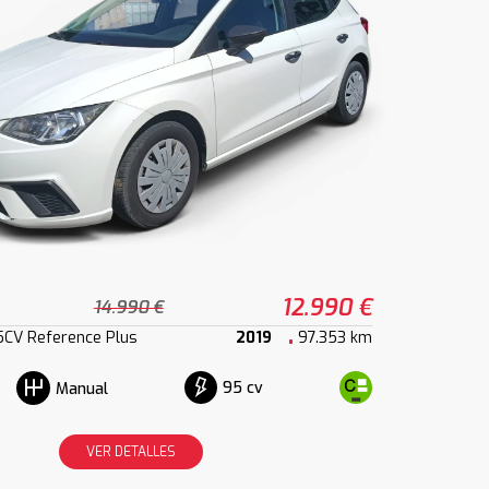
12.990 €
14.990 €
5CV Reference Plus
2019
97.353 km
95 cv
Manual
VER DETALLES