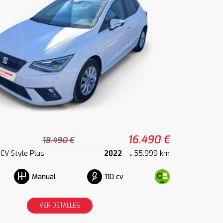
16.490 €
18.490 €
0CV Style Plus
2022
55.999 km
110 cv
Manual
VER DETALLES