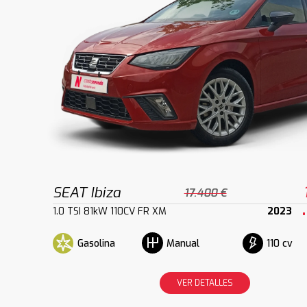
SEAT Ibiza
17.400 €
1.0 TSI 81kW 110CV FR XM
2023
Gasolina
110 cv
Manual
VER DETALLES