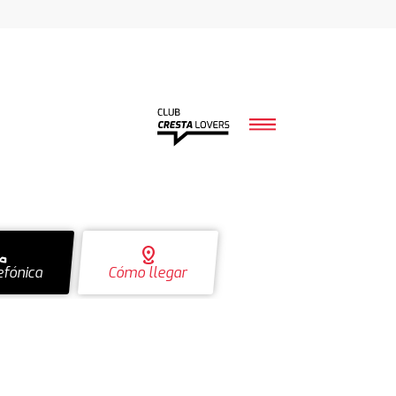
ll
distance
efónica
Cómo llegar