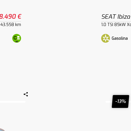
8.490 €
SEAT Ibiza
43.558 km
1.0 TSI 85kW X
Gasolina
-13%