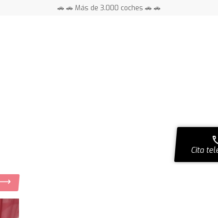
🚗 🚗 Más de 3.000 coches 🚗 🚗
📍 Centros en toda España ⭐
ca
Cita tel