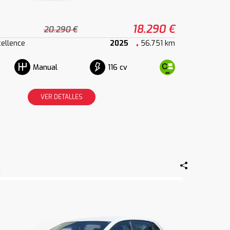
18.290 €
20.290 €
cellence
2025
56.751 km
116 cv
Manual
VER DETALLES