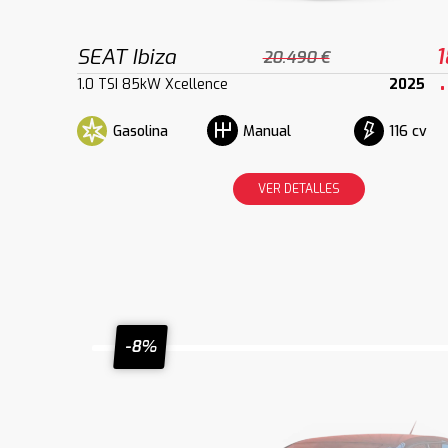
SEAT Ibiza
1
20.490 €
1.0 TSI 85kW Xcellence
2025
Gasolina
116 cv
Manual
VER DETALLES
-8%