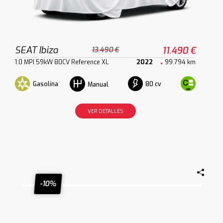
SEAT Ibiza
11.490 €
13.490 €
1.0 MPI 59kW 80CV Reference XL
2022
99.794 km
Gasolina
80 cv
Manual
VER DETALLES
-10%