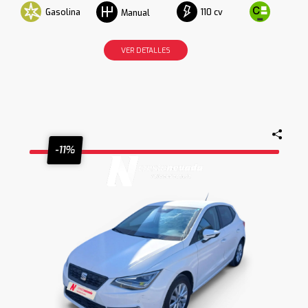
Gasolina
110 cv
Manual
VER DETALLES
-11%