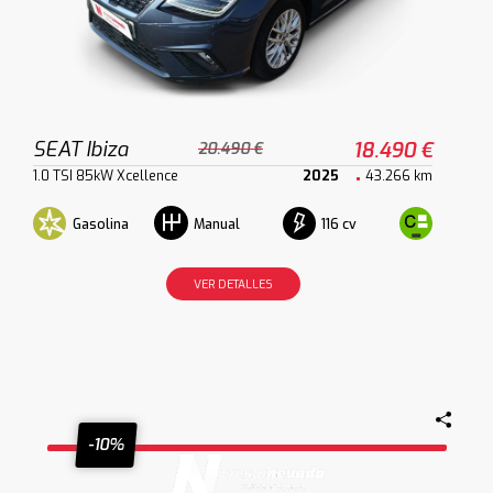
SEAT Ibiza
18.490 €
20.490 €
1.0 TSI 85kW Xcellence
2025
43.266 km
Gasolina
116 cv
Manual
VER DETALLES
-10%