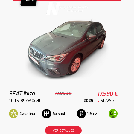
SEAT Ibiza
17.990 €
19.990 €
1.0 TSI 85kW Xcellence
2025
61.729 km
Gasolina
116 cv
Manual
VER DETALLES