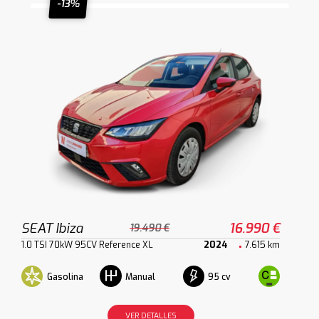
-13%
SEAT Ibiza
16.990 €
19.490 €
1.0 TSI 70kW 95CV Reference XL
2024
7.615 km
Gasolina
95 cv
Manual
VER DETALLES