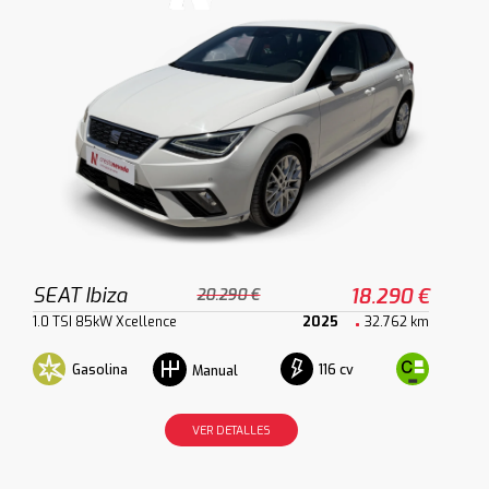
SEAT Ibiza
18.290 €
20.290 €
1.0 TSI 85kW Xcellence
2025
32.762 km
Gasolina
116 cv
Manual
VER DETALLES