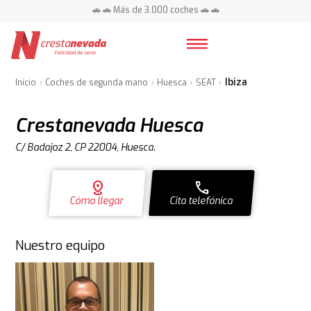
📍 Centros en toda España ⭐
🚗 🚗 Más de 3.000 coches 🚗 🚗
📍 Centros en toda España ⭐
Ibiza
Inicio
Coches de segunda mano
Huesca
SEAT
Crestanevada Huesca
C/ Badajoz 2, CP 22004, Huesca.
distance
call
Cómo llegar
Cita telefónica
Nuestro equipo