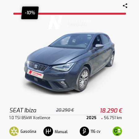
-10%
SEAT Ibiza
18.290 €
20.290 €
1.0 TSI 85kW Xcellence
2025
56.751 km
Gasolina
116 cv
Manual