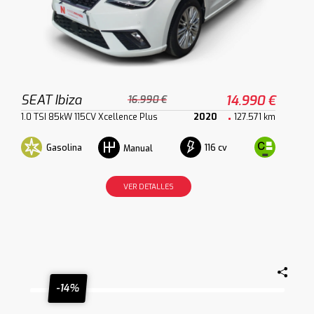
SEAT Ibiza
14.990 €
16.990 €
1.0 TSI 85kW 115CV Xcellence Plus
2020
127.571 km
Gasolina
116 cv
Manual
VER DETALLES
-14%