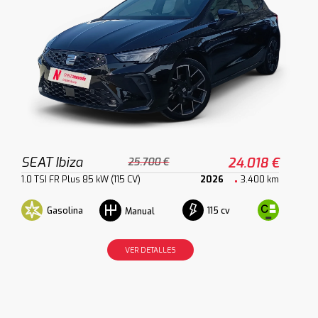
SEAT Ibiza
24.018 €
25.700 €
1.0 TSI FR Plus 85 kW (115 CV)
2026
3.400 km
Gasolina
115 cv
Manual
VER DETALLES