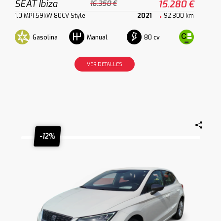
SEAT Ibiza
15.280 €
16.350 €
1.0 MPI 59kW 80CV Style
2021
92.300 km
Gasolina
80 cv
Manual
VER DETALLES
-12%