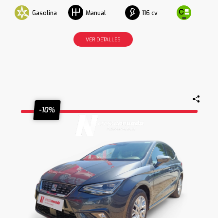
Gasolina
116 cv
Manual
VER DETALLES
-10%