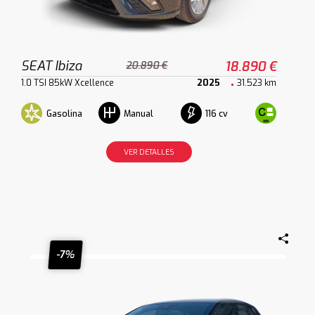
SEAT Ibiza
18.890 €
20.890 €
1.0 TSI 85kW Xcellence
2025
31.523 km
Gasolina
116 cv
Manual
VER DETALLES
-7%