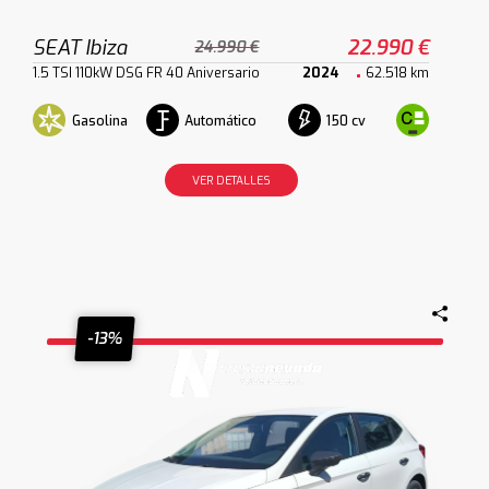
SEAT Ibiza
22.990 €
24.990 €
1.5 TSI 110kW DSG FR 40 Aniversario
2024
62.518 km
Gasolina
Automático
150 cv
VER DETALLES
-13%