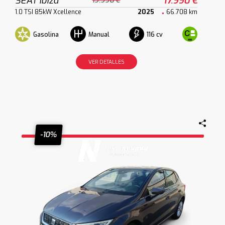
SEAT Ibiza
17.990 €
19.990 €
1.0 TSI 85kW Xcellence
2025
66.708 km
Gasolina
116 cv
Manual
VER DETALLES
-10%