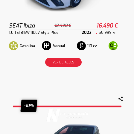
SEAT Ibiza
16.490 €
18.490 €
1.0 TSI 81kW 110CV Style Plus
2022
55.999 km
Gasolina
110 cv
Manual
VER DETALLES
-10%