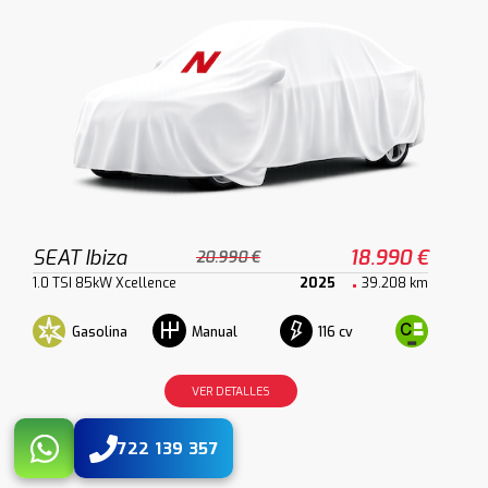
SEAT Ibiza
18.990 €
20.990 €
1.0 TSI 85kW Xcellence
2025
39.208 km
Gasolina
116 cv
Manual
VER DETALLES
722 139 357