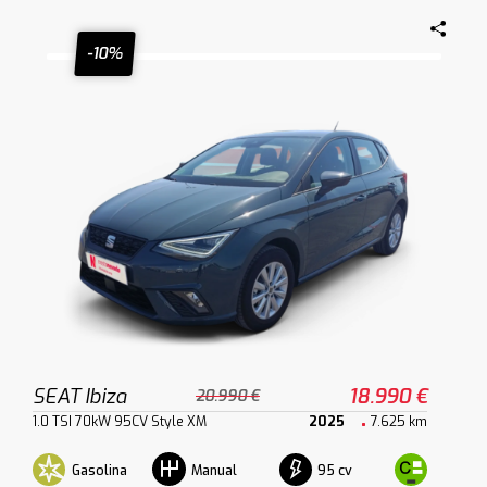
-10%
SEAT Ibiza
18.990 €
20.990 €
1.0 TSI 70kW 95CV Style XM
2025
7.625 km
Gasolina
95 cv
Manual