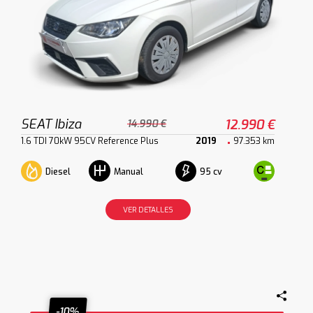
SEAT Ibiza
12.990 €
14.990 €
1.6 TDI 70kW 95CV Reference Plus
2019
97.353 km
Diesel
95 cv
Manual
VER DETALLES
-10%