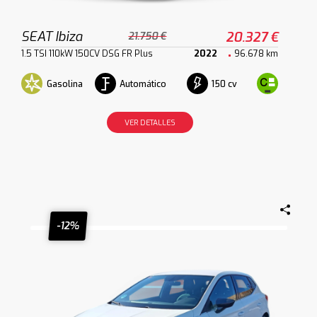
SEAT Ibiza
20.327 €
21.750 €
1.5 TSI 110kW 150CV DSG FR Plus
2022
96.678 km
Gasolina
Automático
150 cv
VER DETALLES
-12%