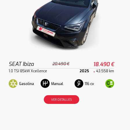
SEAT Ibiza
18.490 €
20.490 €
1.0 TSI 85kW Xcellence
2025
43.558 km
Gasolina
116 cv
Manual
VER DETALLES