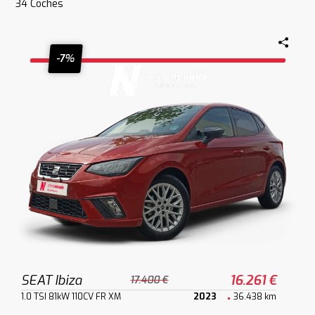
34
Coches
-7%
SEAT Ibiza
16.261 €
17.400 €
1.0 TSI 81kW 110CV FR XM
2023
36.438 km