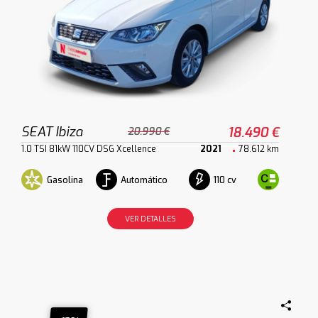
SEAT Ibiza
18.490 €
20.990 €
1.0 TSI 81kW 110CV DSG Xcellence
2021
78.612 km
Gasolina
Automático
110 cv
VER DETALLES