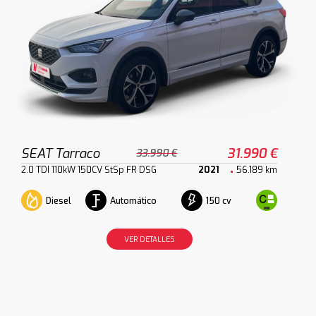
SEAT Tarraco
31.990 €
33.990 €
2.0 TDI 110kW 150CV StSp FR DSG
2021
56.189 km
Diesel
Automático
150 cv
VER DETALLES