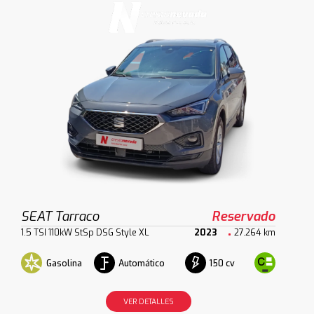
SEAT Tarraco
Reservado
1.5 TSI 110kW StSp DSG Style XL
2023
27.264 km
Gasolina
Automático
150 cv
VER DETALLES