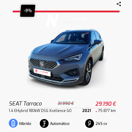
-9%
SEAT Tarraco
29.190 €
31.990 €
1.4 EHybrid 180kW DSG Xcellence GO
2021
75.877 km
Automático
245 cv
Híbrido