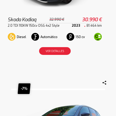
Skoda Kodiaq
30.990 €
32.990 €
2.0 TDI 110KW 150cv DSG 4x2 Style
2023
81.464 km
Diesel
Automático
150 cv
VER DETALLES
-7%