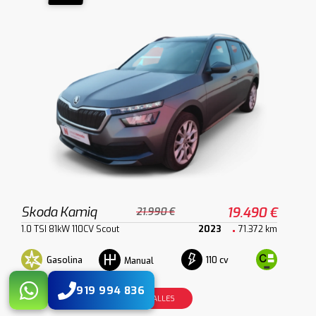
Skoda Kamiq
19.490 €
21.990 €
1.0 TSI 81kW 110CV Scout
2023
71.372 km
Gasolina
110 cv
Manual
919 994 836
VER DETALLES