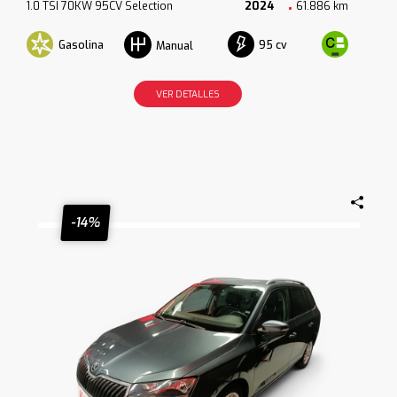
1.0 TSI 70KW 95CV Selection
2024
61.886 km
Gasolina
95 cv
Manual
VER DETALLES
-14%