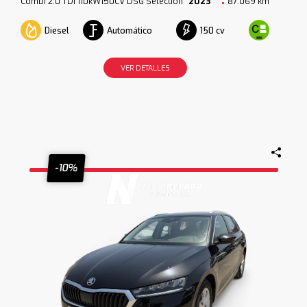
Combi 2.0 TDI 110kW150CV DSG Selection
2023
87.069 km
Diesel
Automático
150 cv
VER DETALLES
-10%