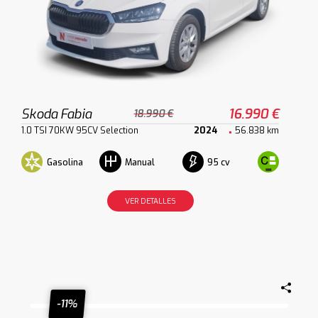
Skoda Fabia
16.990 €
18.990 €
1.0 TSI 70KW 95CV Selection
2024
56.838 km
Gasolina
95 cv
Manual
VER DETALLES
-11%