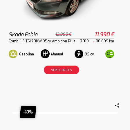
Skoda Fabia
11.990 €
13.990 €
Combi 1.0 TSI 70KW 95cv Ambition Plus
2019
88.099 km
Gasolina
95 cv
Manual
VER DETALLES
-10%