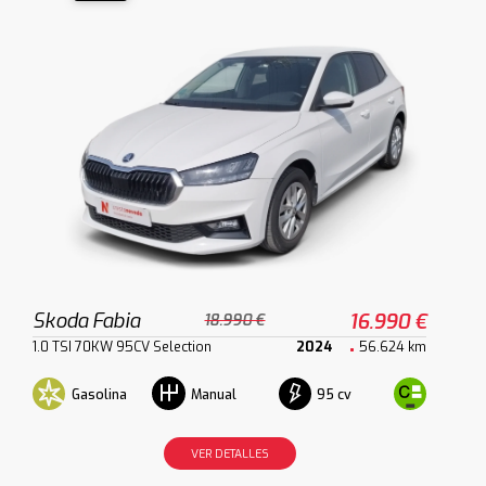
Skoda Fabia
16.990 €
18.990 €
1.0 TSI 70KW 95CV Selection
2024
56.624 km
Gasolina
95 cv
Manual
VER DETALLES