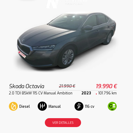
Skoda Octavia
19.990 €
21.990 €
2.0 TDI 85kW 115 CV Manual Ambition
2023
101.796 km
Diesel
116 cv
Manual
VER DETALLES