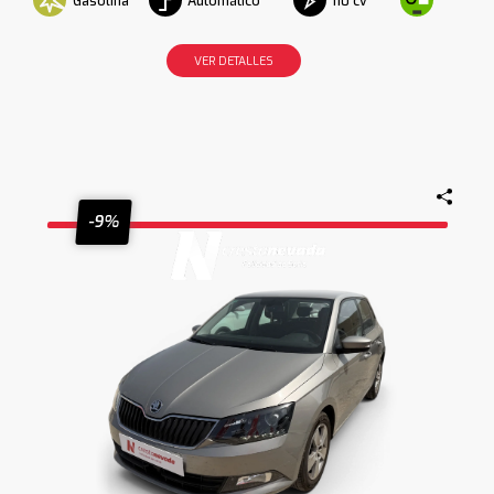
Gasolina
Automático
110 cv
VER DETALLES
-9%