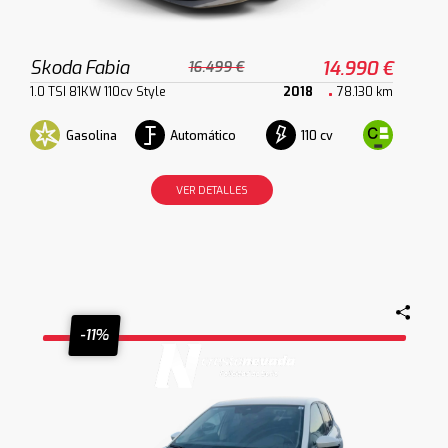
Skoda Fabia
14.990 €
16.499 €
1.0 TSI 81KW 110cv Style
2018
78.130 km
Gasolina
Automático
110 cv
VER DETALLES
-11%