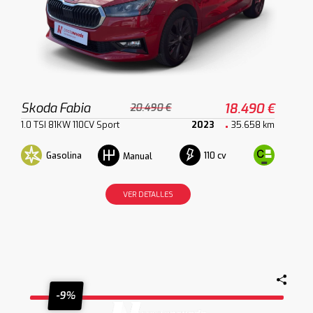
Skoda Fabia
18.490 €
20.490 €
1.0 TSI 81KW 110CV Sport
2023
35.658 km
Gasolina
110 cv
Manual
VER DETALLES
-9%