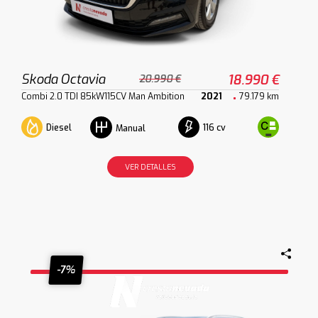
Skoda Octavia
18.990 €
20.990 €
Combi 2.0 TDI 85kW115CV Man Ambition
2021
79.179 km
Diesel
116 cv
Manual
VER DETALLES
-7%