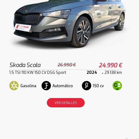
Skoda Scala
24.990 €
26.990 €
1.5 TSI 110 KW 150 CV DSG Sport
2024
29.138 km
Gasolina
Automático
150 cv
VER DETALLES