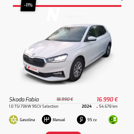
-11%
Skoda Fabia
16.990 €
18.990 €
1.0 TSI 70KW 95CV Selection
2024
54.678 km
Gasolina
95 cv
Manual