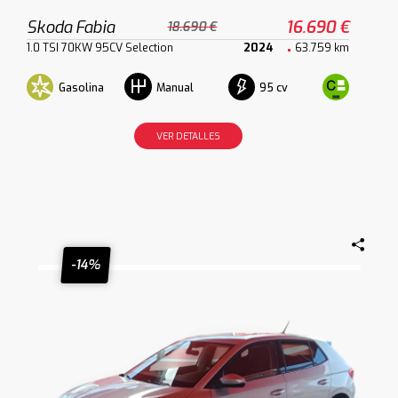
Skoda Fabia
16.690 €
18.690 €
1.0 TSI 70KW 95CV Selection
2024
63.759 km
Gasolina
95 cv
Manual
VER DETALLES
-14%