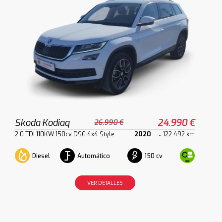
Skoda Kodiaq
24.990 €
26.990 €
2.0 TDI 110KW 150cv DSG 4x4 Style
2020
122.492 km
Diesel
Automático
150 cv
VER DETALLES