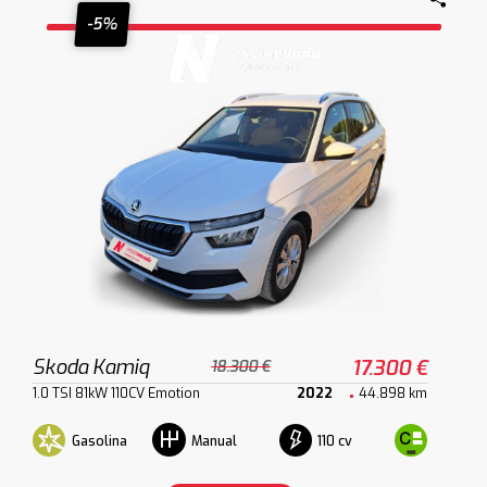
-5%
Skoda Kamiq
17.300 €
18.300 €
1.0 TSI 81kW 110CV Emotion
2022
44.898 km
Gasolina
110 cv
Manual