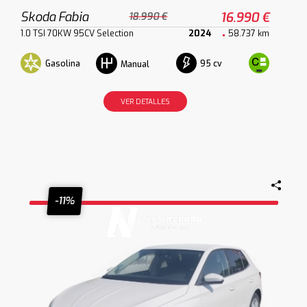
Skoda Fabia
16.990 €
18.990 €
1.0 TSI 70KW 95CV Selection
2024
58.737 km
Gasolina
95 cv
Manual
VER DETALLES
-11%