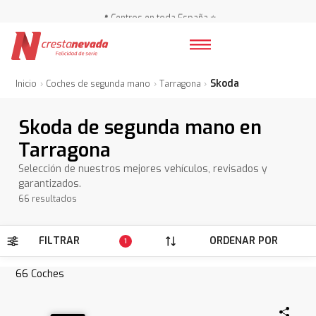
📍 Centros en toda España ⭐
🚗 🚗 Más de 3.000 coches 🚗 🚗
📍 Centros en toda España ⭐
Skoda
Inicio
Coches de segunda mano
Tarragona
Skoda de segunda mano en
Tarragona
Selección de nuestros mejores vehículos, revisados y
garantizados.
66 resultados
FILTRAR
ORDENAR POR
1
66
Coches