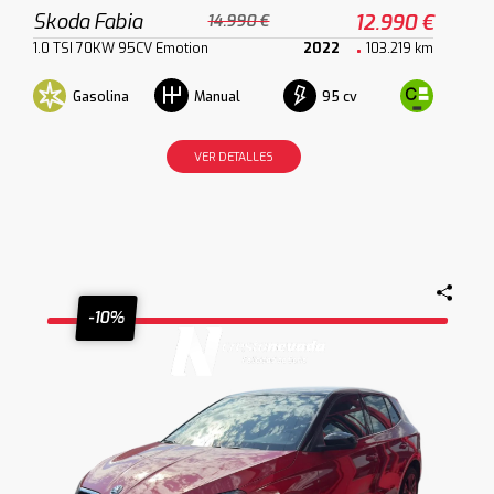
Skoda Fabia
12.990 €
14.990 €
1.0 TSI 70KW 95CV Emotion
2022
103.219 km
Gasolina
95 cv
Manual
VER DETALLES
-10%