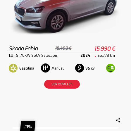
Skoda Fabia
15.990 €
18.490 €
1.0 TSI 70KW 95CV Selection
2024
65.773 km
Gasolina
95 cv
Manual
VER DETALLES
-11%