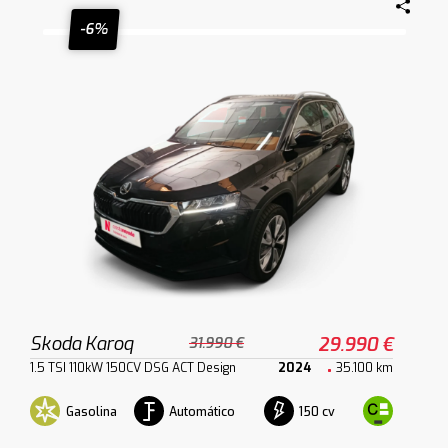
-6%
Skoda Karoq
29.990 €
31.990 €
1.5 TSI 110kW 150CV DSG ACT Design
2024
35.100 km
Gasolina
Automático
150 cv