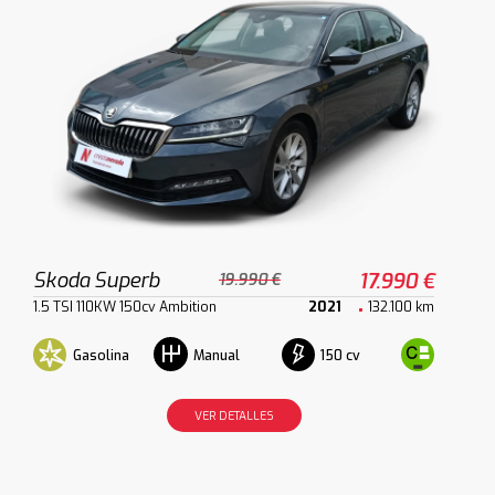
Skoda Superb
17.990 €
19.990 €
1.5 TSI 110KW 150cv Ambition
2021
132.100 km
Gasolina
150 cv
Manual
VER DETALLES