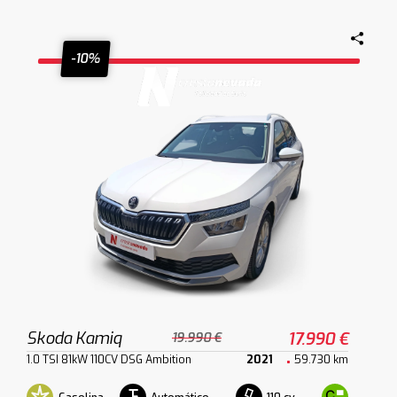
-10%
Skoda Kamiq
17.990 €
19.990 €
1.0 TSI 81kW 110CV DSG Ambition
2021
59.730 km