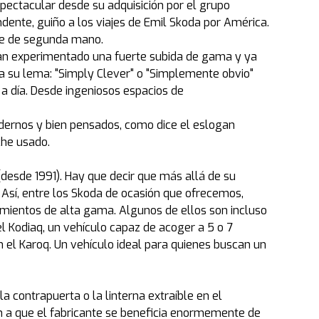
pectacular desde su adquisición por el grupo
ndente, guiño a los viajes de Emil Skoda por América.
che de segunda mano.
han experimentado una fuerte subida de gama y ya
da su lema: "Simply Clever" o "Simplemente obvio"
 a día. Desde ingeniosos espacios de
odernos y bien pensados, como dice el eslogan
che usado.
desde 1991). Hay que decir que más allá de su
 Así, entre los Skoda de ocasión que ofrecemos,
mientos de alta gama. Algunos de ellos son incluso
l Kodiaq, un vehículo capaz de acoger a 5 o 7
n el Karoq. Un vehículo ideal para quienes buscan un
 contrapuerta o la linterna extraíble en el
 a que el fabricante se beneficia enormemente de