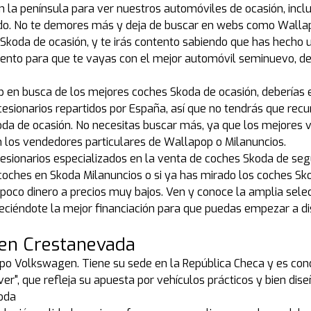
en la península para ver nuestros automóviles de ocasión, in
ado. No te demores más y deja de buscar en webs como Walla
Skoda de ocasión, y te irás contento sabiendo que has hecho 
to para que te vayas con el mejor automóvil seminuevo, de 
en busca de los mejores coches Skoda de ocasión, deberías el
sionarios repartidos por España, así que no tendrás que recu
oda de ocasión. No necesitas buscar más, ya que los mejore
n los vendedores particulares de Wallapop o Milanuncios.
cesionarios especializados en la venta de coches Skoda de s
coches en Skoda Milanuncios o si ya has mirado los coches Sko
co dinero a precios muy bajos. Ven y conoce la amplia sele
ciéndote la mejor financiación para que puedas empezar a di
en Crestanevada
 Volkswagen. Tiene su sede en la República Checa y es conoci
er", que refleja su apuesta por vehículos prácticos y bien dis
koda