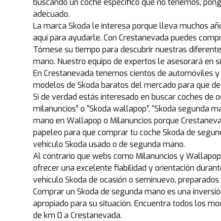
buscando un coche específico que no tenemos, pón
adecuado.
La marca Skoda le interesa porque lleva muchos añ
aquí para ayudarle. Con Crestanevada puedes comprar
Tómese su tiempo para descubrir nuestras diferent
mano. Nuestro equipo de expertos le asesorará en su
En Crestanevada tenemos cientos de automóviles y o
modelos de Skoda baratos del mercado para que des
Si de verdad estás interesado en buscar coches de 
milanuncios” o “Skoda wallapop”, “Skoda segunda m
mano en Wallapop o Milanuncios porque Crestanevad
papeleo para que comprar tu coche Skoda de segund
vehículo Skoda usado o de segunda mano.
Al contrario que webs como Milanuncios y Wallapop, 
ofrecer una excelente fiabilidad y orientación dura
vehículo Skoda de ocasión o seminuevo, preparados 
Comprar un Skoda de segunda mano es una inversión
apropiado para su situación. Encuentra todos los m
de km 0 a Crestanevada.