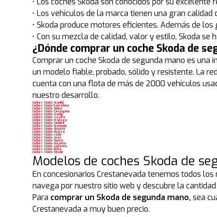
• Los coches Skoda son conocidos por su excelente 
• Los vehículos de la marca tienen una gran calidad d
• Skoda produce motores eficientes. Además de los g
• Con su mezcla de calidad, valor y estilo, Skoda s
¿Dónde comprar un coche Skoda de s
Comprar un coche Skoda de segunda mano es una inve
un modelo fiable, probado, sólido y resistente. La
cuenta con una flota de más de 2000 vehículos usado
nuestro desarrollo.
Coches Skoda Madrid
Coches Skoda Barcelona
Coches Skoda Girona
Coches Skoda Tarragona
Coches Skoda Lleida
Coches Skoda Sevilla
Coches Skoda Málaga
Coches Skoda Córdoba
Coches Skoda Granada
Coches Skoda Almería
Coches Skoda Huelva
Coches Skoda Cádiz
Coches Skoda Jaén
Coches Skoda Murcia
Coches Skoda Alicante
Coches Skoda Valencia
Coches Skoda Elche
Coches Skoda Toledo
Modelos de coches Skoda de s
En concesionarios Crestanevada tenemos todos los
navega por nuestro sitio web y descubre la cantidad
Para
comprar un Skoda de segunda mano,
sea cua
Crestanevada a muy buen precio.