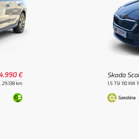
4.990 €
Skoda Sca
29.138 km
1.5 TSI 110 KW 
Gasolina