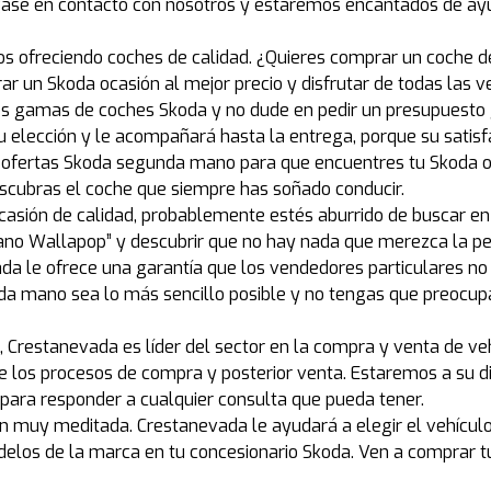
gase en contacto con nosotros y estaremos encantados de ay
os ofreciendo coches de calidad. ¿Quieres comprar un coche
 un Skoda ocasión al mejor precio y disfrutar de todas las v
es gamas de coches Skoda y no dude en pedir un presupuesto
 elección y le acompañará hasta la entrega, porque su satisfa
fertas Skoda segunda mano para que encuentres tu Skoda ocas
cubras el coche que siempre has soñado conducir.
ocasión de calidad, probablemente estés aburrido de buscar 
ano Wallapop” y descubrir que no hay nada que merezca la 
a le ofrece una garantía que los vendedores particulares n
a mano sea lo más sencillo posible y no tengas que preocupa
Crestanevada es líder del sector en la compra y venta de veh
nte los procesos de compra y posterior venta. Estaremos a su 
para responder a cualquier consulta que pueda tener.
 muy meditada. Crestanevada le ayudará a elegir el vehícul
odelos de la marca en tu concesionario Skoda. Ven a comprar