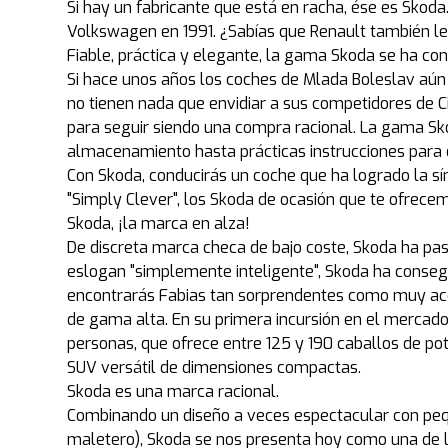
Si hay un fabricante que está en racha, ése es Skod
Volkswagen en 1991. ¿Sabías que Renault también le e
Fiable, práctica y elegante, la gama Skoda se ha c
Si hace unos años los coches de Mlada Boleslav aún
no tienen nada que envidiar a sus competidores de C
para seguir siendo una compra racional. La gama Skod
almacenamiento hasta prácticas instrucciones para 
Con Skoda, conducirás un coche que ha logrado la sí
"Simply Clever", los Skoda de ocasión que te ofrece
Skoda, ¡la marca en alza!
De discreta marca checa de bajo coste, Skoda ha pa
eslogan "simplemente inteligente", Skoda ha consegu
encontrarás Fabias tan sorprendentes como muy acce
de gama alta. En su primera incursión en el mercado 
personas, que ofrece entre 125 y 190 caballos de pot
SUV versátil de dimensiones compactas.
Skoda es una marca racional.
Combinando un diseño a veces espectacular con pequeñ
maletero), Skoda se nos presenta hoy como una de 