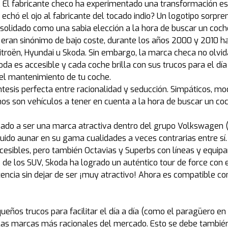
a. El fabricante checo ha experimentado una transformación es
chó el ojo al fabricante del tocado indio? Un logotipo sorpre
onsolidado como una sabia elección a la hora de buscar un co
 eran sinónimo de bajo coste, durante los años 2000 y 2010 
itroën, Hyundai u Skoda. Sin embargo, la marca checa no olvi
a es accesible y cada coche brilla con sus trucos para el día
el mantenimiento de tu coche.
ntesis perfecta entre racionalidad y seducción. Simpáticos, m
mos son vehículos a tener en cuenta a la hora de buscar un co
sado a ser una marca atractiva dentro del grupo Volkswagen (
ido aunar en su gama cualidades a veces contrarias entre sí.
sibles, pero también Octavias y Superbs con líneas y equipa
de los SUV, Skoda ha logrado un auténtico tour de force con e
encia sin dejar de ser ¡muy atractivo! Ahora es compatible co
os trucos para facilitar el día a día (como el paragüero en la
las marcas más racionales del mercado. Esto se debe también