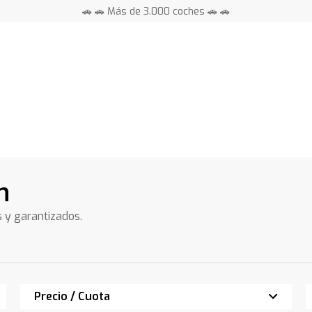
🚗 🚗 Más de 3.000 coches 🚗 🚗
📍 Centros en toda España ⭐
n
s y garantizados.
Precio / Cuota