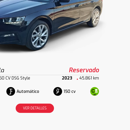
la
Reservado
150 CV DSG Style
2023
45.861 km
Automático
150 cv
VER DETALLES