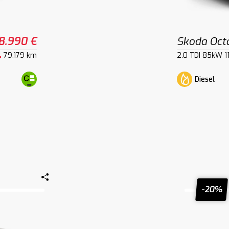
8.990 €
Skoda Oct
79.179 km
2.0 TDI 85kW 1
Diesel
-20%