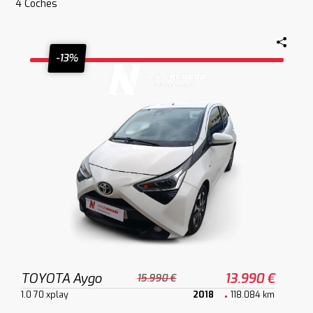
4
Coches
-13%
TOYOTA Aygo
13.990 €
15.990 €
1.0 70 xplay
2018
118.084 km