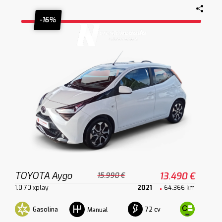
-16%
TOYOTA Aygo
13.490 €
15.990 €
1.0 70 xplay
2021
64.366 km
Gasolina
72 cv
Manual