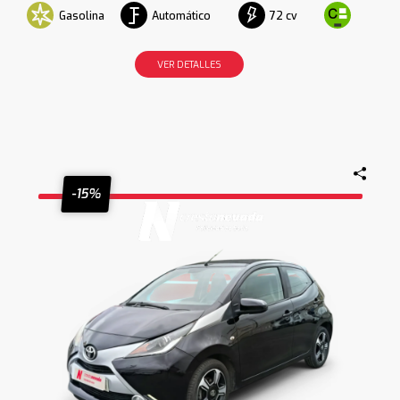
Gasolina
Automático
72 cv
VER DETALLES
-15%