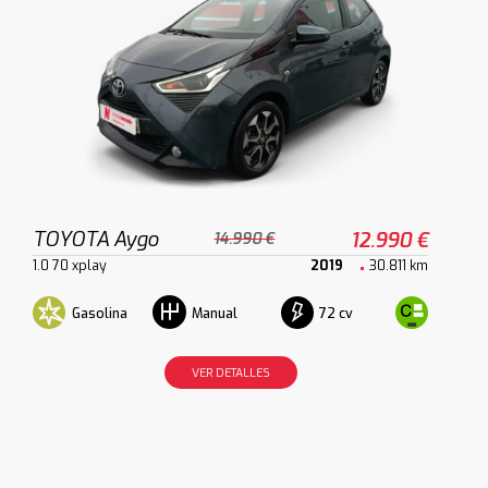
TOYOTA Aygo
12.990 €
14.990 €
1.0 70 xplay
2019
30.811 km
Gasolina
72 cv
Manual
VER DETALLES