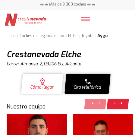
🚗 🚗 Más de 3.000 coches 🚗 🚗
📍 Centros en toda España ⭐
Aygo
Inicio
Coches de segunda mano
Elche
Toyota
Crestanevada Elche
Carrer Almansa, 2, 03206 Elx, Alicante
distance
call
Cómo llegar
Cita telefónica
Nuestro equipo