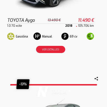
TOYOTA Aygo
11.490 €
13.490 €
1.0 70 xcite
2018
105.706 km
Gasolina
69 cv
Manual
VER DETALLES
-13%