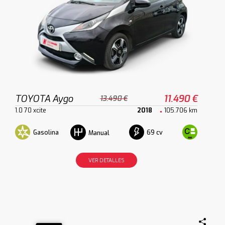
TOYOTA Aygo
11.490 €
13.490 €
1.0 70 xcite
2018
105.706 km
Gasolina
69 cv
Manual
VER DETALLES