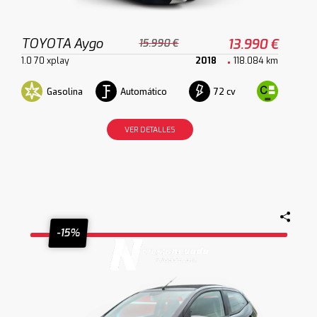
TOYOTA Aygo
13.990 €
15.990 €
1.0 70 xplay
2018
118.084 km
Gasolina
Automático
72 cv
VER DETALLES
-15%