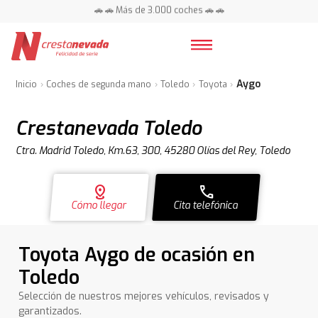
🚗 🚗 Más de 3.000 coches 🚗 🚗
📍 Centros en toda España ⭐
Aygo
Inicio
Coches de segunda mano
Toledo
Toyota
Crestanevada Toledo
Ctra. Madrid Toledo, Km.63, 300, 45280 Olías del Rey, Toledo
distance
call
Cómo llegar
Cita telefónica
Toyota Aygo de ocasión en
Toledo
Selección de nuestros mejores vehículos, revisados y
garantizados.