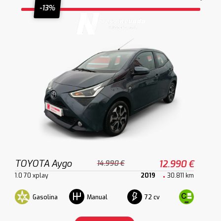
-13%
TOYOTA Aygo
12.990 €
14.990 €
1.0 70 xplay
2019
30.811 km
Gasolina
72 cv
Manual