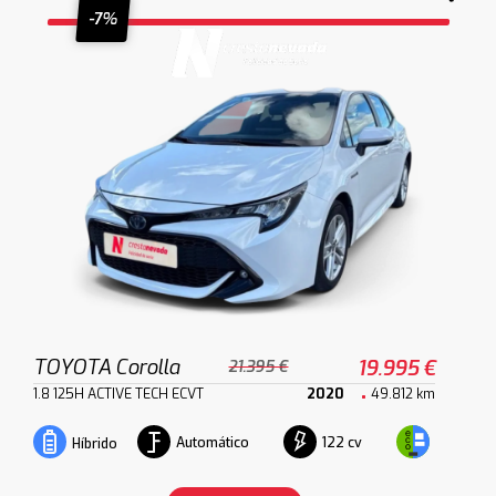
-7%
TOYOTA Corolla
19.995 €
21.395 €
1.8 125H ACTIVE TECH ECVT
2020
49.812 km
Automático
122 cv
Híbrido