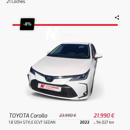
21
Coches
-8%
TOYOTA Corolla
21.990 €
23.990 €
1.8 125H STYLE ECVT SEDAN
2022
94.027 km