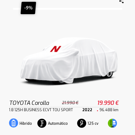
-9%
TOYOTA Corolla
19.990 €
21.990 €
1.8 125H BUSINESS ECVT TOU SPORT
2022
96.488 km
Automático
125 cv
Híbrido