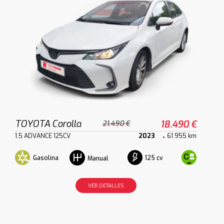
TOYOTA Corolla
18.490 €
21.490 €
1.5 ADVANCE 125CV
2023
61.955 km
Gasolina
125 cv
Manual
VER DETALLES