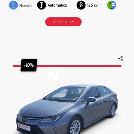
Automático
125 cv
Híbrido
VER DETALLES
-10%