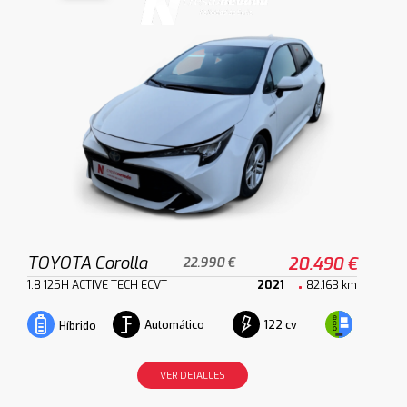
TOYOTA Corolla
20.490 €
22.990 €
1.8 125H ACTIVE TECH ECVT
2021
82.163 km
Automático
122 cv
Híbrido
VER DETALLES