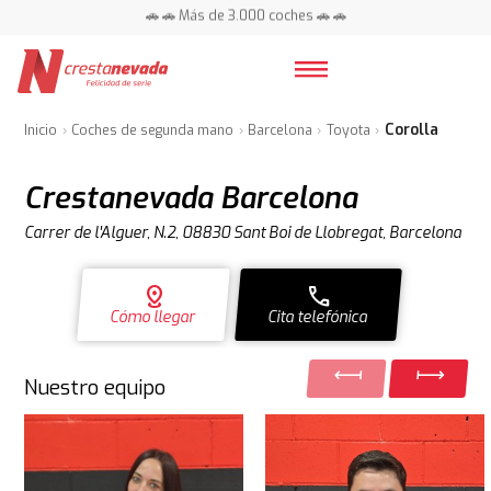
📍 Centros en toda España ⭐
🚗 🚗 Más de 3.000 coches 🚗 🚗
📍 Centros en toda España ⭐
Corolla
Inicio
Coches de segunda mano
Barcelona
Toyota
Crestanevada Barcelona
Carrer de l'Alguer, N.2, 08830 Sant Boi de Llobregat, Barcelona
distance
call
Cómo llegar
Cita telefónica
Nuestro equipo