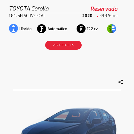
TOYOTA Corolla
Reservado
1.8 125H ACTIVE ECVT
2020
38.376 km
Automático
122 cv
Híbrido
VER DETALLES