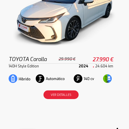
TOYOTA Corolla
27.990 €
29.990 €
140H Style Edition
2024
24.604 km
Automático
140 cv
Híbrido
VER DETALLES