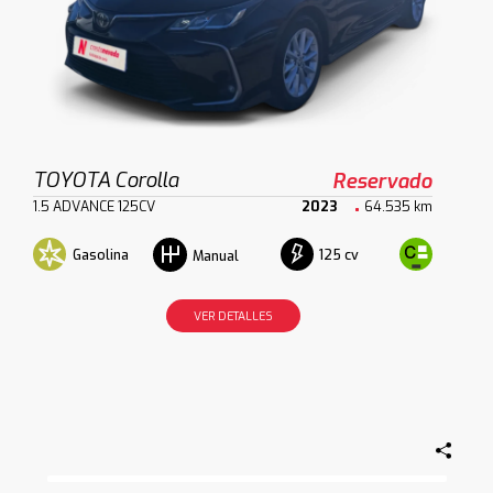
TOYOTA Corolla
Reservado
1.5 ADVANCE 125CV
2023
64.535 km
Gasolina
125 cv
Manual
VER DETALLES