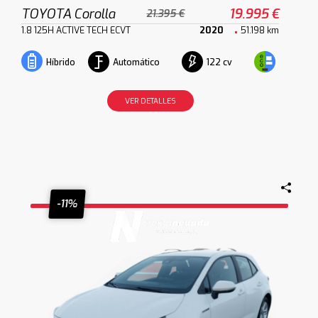
TOYOTA Corolla
19.995 €
21.395 €
1.8 125H ACTIVE TECH ECVT
2020
51.198 km
Automático
122 cv
Híbrido
VER DETALLES
-11%