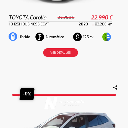
TOYOTA Corolla
22.990 €
24.990 €
1.8 125H BUSINESS ECVT
2023
82.286 km
Automático
125 cv
Híbrido
VER DETALLES
-11%