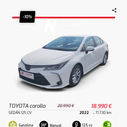
-10%
TOYOTA corolla
18.990 €
20.990 €
SEDÁN 125 CV
2022
71.730 km
Gasolina
125 cv
Manual