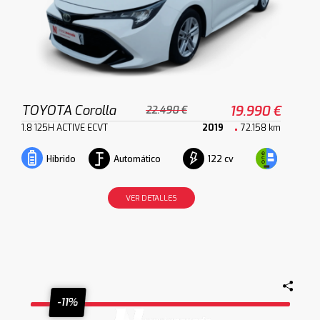
TOYOTA Corolla
19.990 €
22.490 €
1.8 125H ACTIVE ECVT
2019
72.158 km
Automático
122 cv
Híbrido
VER DETALLES
-11%