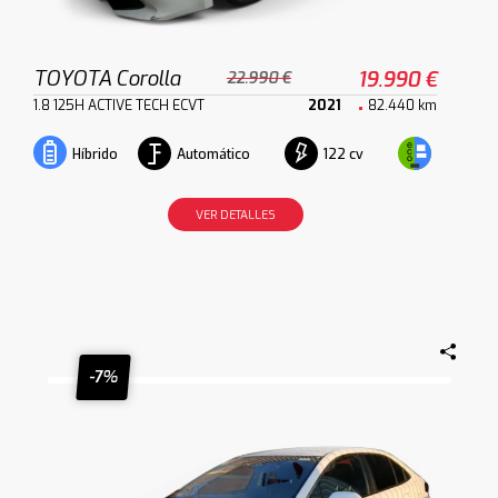
TOYOTA Corolla
19.990 €
22.990 €
1.8 125H ACTIVE TECH ECVT
2021
82.440 km
Automático
122 cv
Híbrido
VER DETALLES
-7%