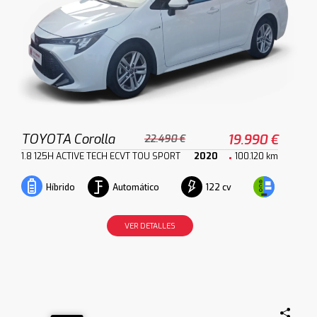
TOYOTA Corolla
19.990 €
22.490 €
1.8 125H ACTIVE TECH ECVT TOU SPORT
2020
100.120 km
Automático
122 cv
Híbrido
VER DETALLES