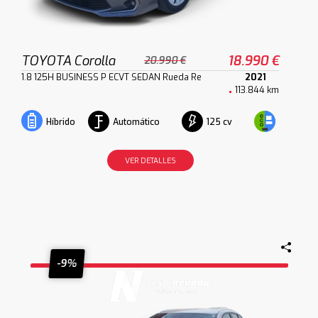
TOYOTA Corolla
18.990 €
20.990 €
1.8 125H BUSINESS P ECVT SEDAN Rueda Re
2021
113.844 km
Automático
125 cv
Híbrido
VER DETALLES
-9%