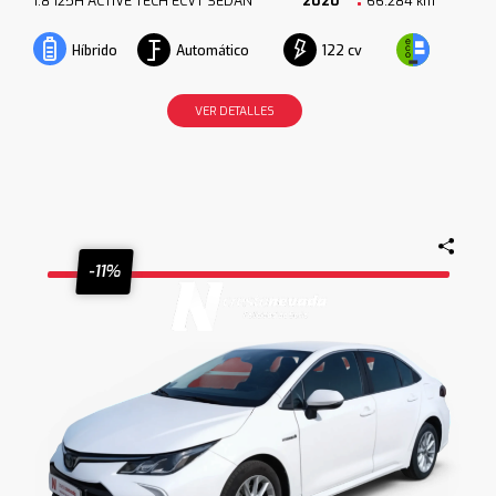
1.8 125H ACTIVE TECH ECVT SEDAN
2020
66.284 km
Automático
122 cv
Híbrido
VER DETALLES
-11%