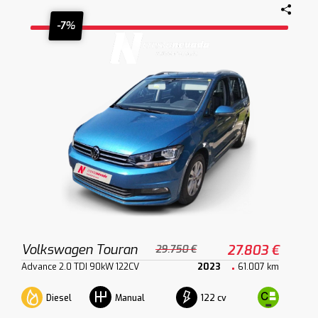
-7%
Volkswagen Touran
27.803 €
29.750 €
Advance 2.0 TDI 90kW 122CV
2023
61.007 km
Diesel
122 cv
Manual