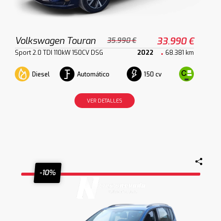
Volkswagen Touran
33.990 €
35.990 €
Sport 2.0 TDI 110kW 150CV DSG
2022
68.381 km
Diesel
Automático
150 cv
VER DETALLES
-10%