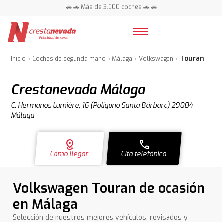
🚗 🚗 Más de 3.000 coches 🚗 🚗
📍 Centros en toda España ⭐
Touran
Inicio
Coches de segunda mano
Málaga
Volkswagen
Crestanevada Málaga
C. Hermanos Lumière, 16 (Polígono Santa Bárbara) 29004
Málaga
distance
call
Cómo llegar
Cita telefónica
Volkswagen Touran de ocasión
en Málaga
Selección de nuestros mejores vehículos, revisados y