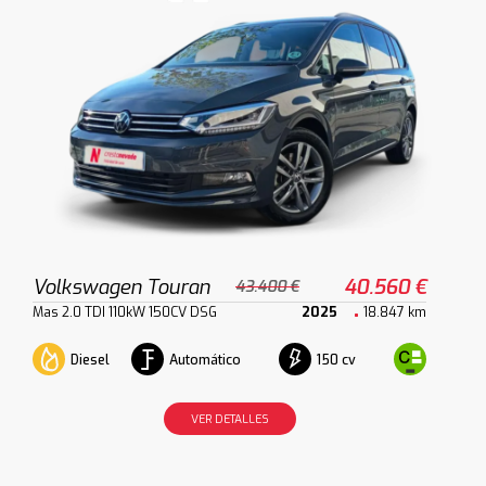
Volkswagen Touran
40.560 €
43.400 €
Mas 2.0 TDI 110kW 150CV DSG
2025
18.847 km
Diesel
Automático
150 cv
VER DETALLES