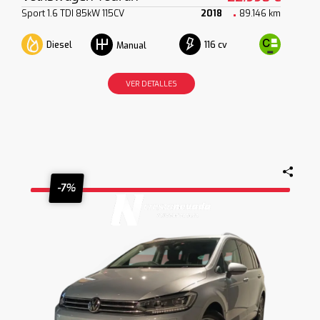
Sport 1.6 TDI 85kW 115CV
2018
89.146 km
Diesel
116 cv
Manual
VER DETALLES
-7%