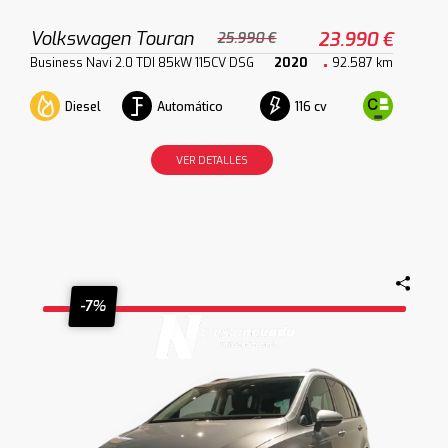
Volkswagen Touran
23.990 €
25.990 €
Business Navi 2.0 TDI 85kW 115CV DSG
2020
92.587 km
Diesel
Automático
116 cv
VER DETALLES
-7%