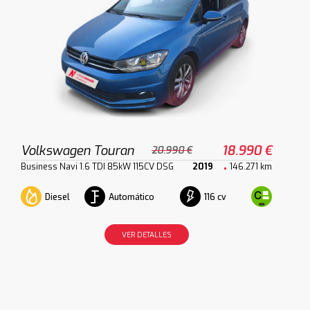
Volkswagen Touran
18.990 €
20.990 €
Business Navi 1.6 TDI 85kW 115CV DSG
2019
146.271 km
Diesel
Automático
116 cv
VER DETALLES