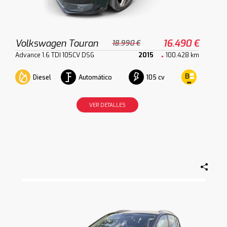
Volkswagen Touran
16.490 €
18.990 €
Advance 1.6 TDI 105CV DSG
2015
100.428 km
Diesel
Automático
105 cv
VER DETALLES