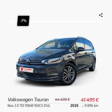
-7%
Volkswagen Touran
41.495 €
44.400 €
Mas 2.0 TDI 110kW 150CV DSG
2025
9.896 km