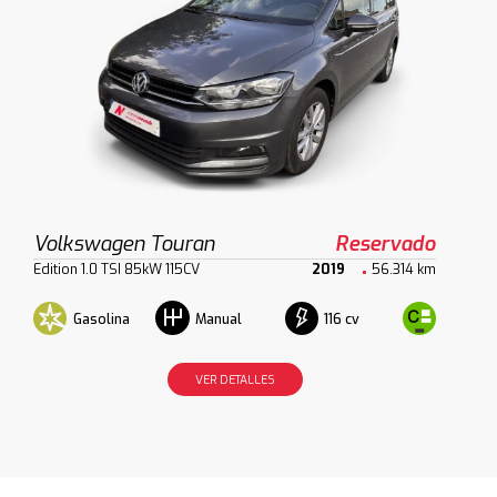
Volkswagen Touran
Reservado
Edition 1.0 TSI 85kW 115CV
2019
56.314 km
Gasolina
116 cv
Manual
VER DETALLES