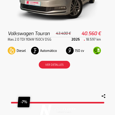
Volkswagen Touran
40.560 €
43.400 €
Mas 2.0 TDI 110kW 150CV DSG
2025
18.597 km
Diesel
Automático
150 cv
VER DETALLES
-7%