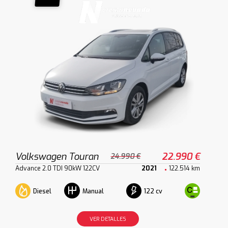
Volkswagen Touran
22.990 €
24.990 €
Advance 2.0 TDI 90kW 122CV
2021
122.514 km
Diesel
122 cv
Manual
VER DETALLES