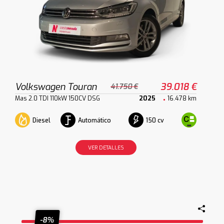
Volkswagen Touran
39.018 €
41.750 €
Mas 2.0 TDI 110kW 150CV DSG
2025
16.478 km
Diesel
Automático
150 cv
VER DETALLES
-8%