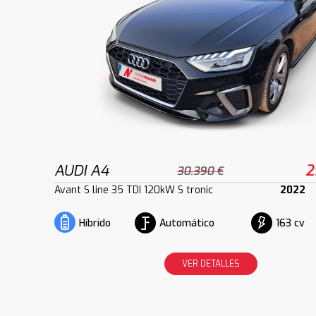
AUDI A4
2
30.390 €
Avant S line 35 TDI 120kW S tronic
2022
Automático
163 cv
Híbrido
VER DETALLES