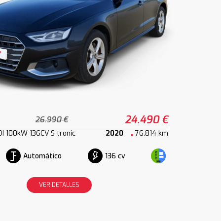
24.490 €
26.990 €
I 100kW 136CV S tronic
2020
76.814 km
Automático
136 cv
VER DETALLES