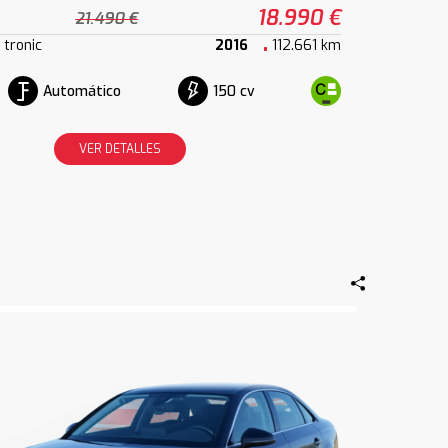
18.990 €
21.490 €
 tronic
2016
112.661 km
Automático
150 cv
VER DETALLES