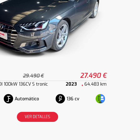
27.490 €
29.490 €
I 100kW 136CV S tronic
2023
64.483 km
Automático
136 cv
VER DETALLES