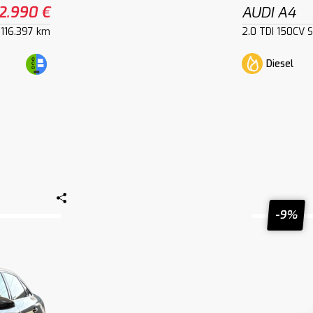
2.990 €
AUDI A4
116.397 km
2.0 TDI 150CV S
Diesel
-9%