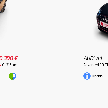
9.390 €
AUDI A4
61.315 km
Advanced 30 TD
Híbrido