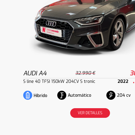
AUDI A4
3
32.990 €
S line 40 TFSI 150kW 204CV S tronic
2022
Automático
204 cv
Híbrido
VER DETALLES