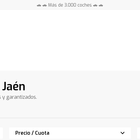
📍 Centros en toda España ⭐
🚗 🚗 Más de 3.000 coches 🚗 🚗
📍 Centros en toda España ⭐
 Jaén
s y garantizados.
Precio / Cuota