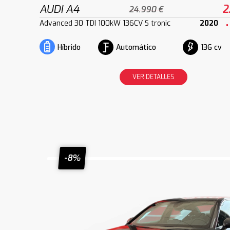
AUDI A4
2
24.990 €
Advanced 30 TDI 100kW 136CV S tronic
2020
Automático
136 cv
Híbrido
VER DETALLES
-8%